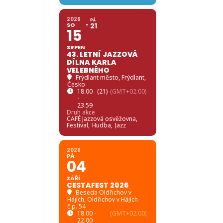
2026
PÁ
SO
21
15
SRPEN
43. LETNÍ JAZZOVÁ
DÍLNA KARLA
VELEBNÉHO
Frýdlant město
, Frýdlant,
Česko
18.00
(21)
(GMT+02:00)
-
23.59
Druh akce
CAFÉ Jazzová osvěžovna,
Festival,
Hudba,
Jazz
2026
PÁ
04
ZÁŘÍ
CESTAFEST 2026
Beseda Oldřichov v
Hájích
, Oldřichov v Hájích
č.p. 54
18.00 -
(GMT+02:00)
22.00