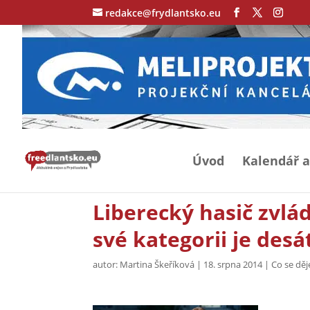
redakce@frydlantsko.eu
Úvod
Kalendář a
Liberecký hasič zvlá
své kategorii je desá
autor:
Martina Škeříková
|
18. srpna 2014
|
Co se dě