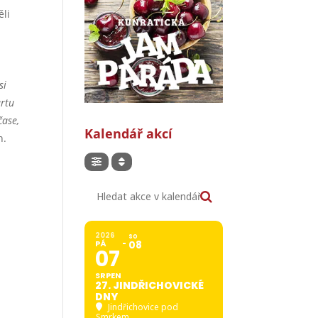
ěli
si
artu
čase,
Kalendář akcí
n.
Hledat akce v kalendáři
2026
SO
PÁ
08
07
SRPEN
27. JINDŘICHOVICKÉ
DNY
Jindřichovice pod
Smrkem