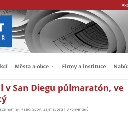
Ak
kcí
Města a obce
Firmy a instituce
Nabíd
dl v San Diegu půlmaratón, ve
tý
je za humny
,
Hasiči
,
Sport
,
Zajímavosti
|
0 komentářů