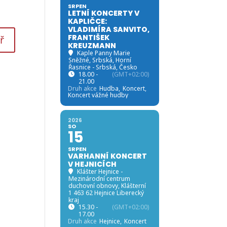
SRPEN
LETNÍ KONCERTY V
KAPLIČCE:
VLADIMÍRA SANVITO,
FRANTIŠEK
KREUZMANN
Kaple Panny Marie
Sněžné, Srbská
, Horní
Řasnice - Srbská, Česko
18.00 -
(GMT+02:00)
21.00
Druh akce
Hudba,
Koncert,
Koncert vážné hudby
2026
SO
15
SRPEN
VARHANNÍ KONCERT
V HEJNICÍCH
Klášter Hejnice -
Mezinárodní centrum
duchovní obnovy
, Klášterní
1 463 62 Hejnice Liberecký
kraj
15.30 -
(GMT+02:00)
17.00
Druh akce
Hejnice,
Koncert