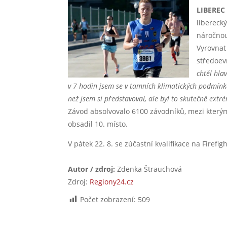
LIBEREC
libereck
náročnou
Vyrovnat
středoev
chtěl hlav
v 7 hodin jsem se v tamních klimatických podmínká
než jsem si představoval,
ale byl to skutečně extré
Závod absolvovalo 6100 závodníků, mezi kterými
obsadil 10. místo.
V pátek 22. 8. se zúčastní kvalifikace na Firef
Autor / zdroj:
Zdenka Štrauchová
Zdroj:
Regiony24.cz
Počet zobrazení:
509