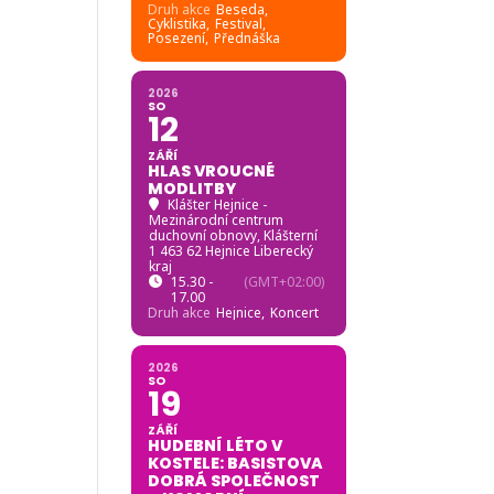
Druh akce
Beseda,
Cyklistika,
Festival,
Posezení,
Přednáška
2026
SO
12
ZÁŘÍ
HLAS VROUCNÉ
MODLITBY
Klášter Hejnice -
Mezinárodní centrum
duchovní obnovy
, Klášterní
1 463 62 Hejnice Liberecký
kraj
15.30 -
(GMT+02:00)
17.00
Druh akce
Hejnice,
Koncert
2026
SO
19
ZÁŘÍ
HUDEBNÍ LÉTO V
KOSTELE: BASISTOVA
DOBRÁ SPOLEČNOST