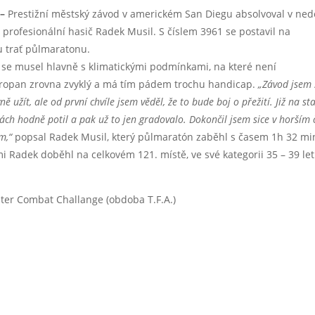
 –
Prestižní městský závod v americkém San Diegu absolvoval v ned
ý profesionální hasič Radek Musil. S číslem 3961 se postavil na
 trať půlmaratonu.
 se musel hlavně s klimatickými podmínkami, na které není
ropan zrovna zvyklý a má tím pádem trochu handicap.
„Závod jsem 
ně užít, ale od první chvíle jsem věděl, že to bude boj o přežití. Již na st
ch hodně potil a pak už to jen gradovalo. Dokončil jsem sice v horším 
m,“
popsal Radek Musil, který půlmaratón zaběhl s časem 1h 32 mi
 Radek doběhl na celkovém 121. místě, ve své kategorii 35 – 39 let
ighter Combat Challange (obdoba T.F.A.)