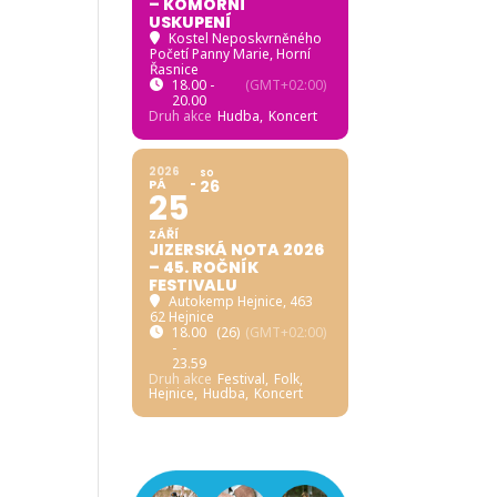
– KOMORNÍ
USKUPENÍ
Kostel Neposkvrněného
Početí Panny Marie, Horní
Řasnice
18.00 -
(GMT+02:00)
20.00
Druh akce
Hudba,
Koncert
2026
SO
PÁ
26
25
ZÁŘÍ
JIZERSKÁ NOTA 2026
– 45. ROČNÍK
FESTIVALU
Autokemp Hejnice
, 463
62 Hejnice
18.00
(26)
(GMT+02:00)
-
23.59
Druh akce
Festival,
Folk,
Hejnice,
Hudba,
Koncert