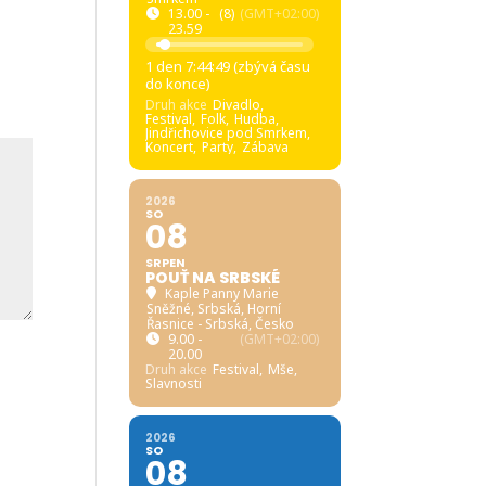
13.00 -
(8)
(GMT+02:00)
23.59
1 den 7:44:48 (zbývá času
do konce)
Druh akce
Divadlo,
Festival,
Folk,
Hudba,
Jindřichovice pod Smrkem,
Koncert,
Party,
Zábava
2026
SO
08
SRPEN
POUŤ NA SRBSKÉ
Kaple Panny Marie
Sněžné, Srbská
, Horní
Řasnice - Srbská, Česko
9.00 -
(GMT+02:00)
20.00
Druh akce
Festival,
Mše,
Slavnosti
2026
SO
08