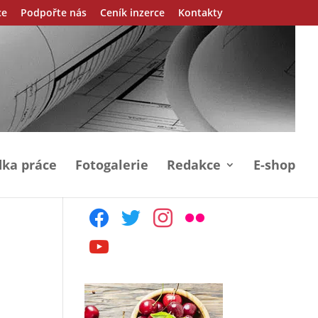
ce
Podpořte nás
Ceník inzerce
Kontakty
ka práce
Fotogalerie
Redakce
E-shop
facebook
twitter
instagram
flickr
youtube