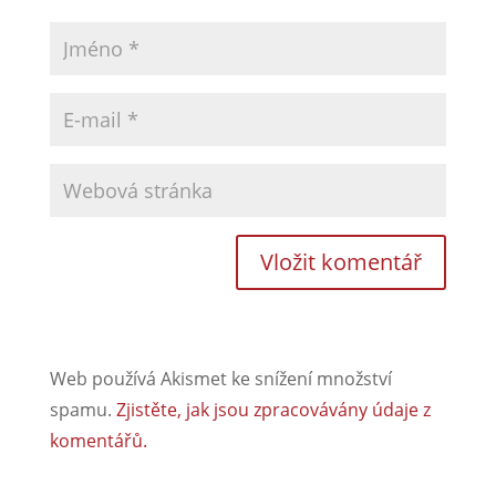
Web používá Akismet ke snížení množství
spamu.
Zjistěte, jak jsou zpracovávány údaje z
komentářů.