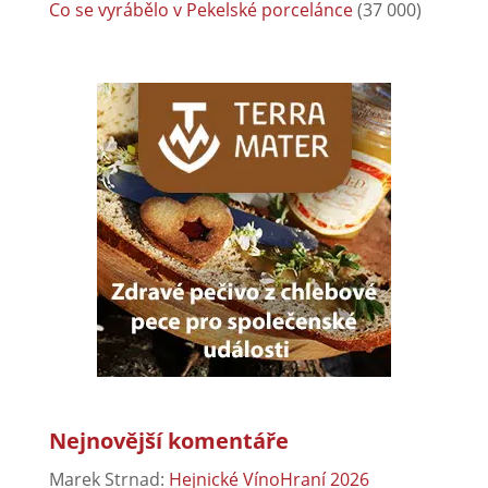
Co se vyrábělo v Pekelské porcelánce
(37 000)
Nejnovější komentáře
Marek Strnad
:
Hejnické VínoHraní 2026