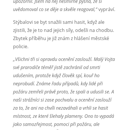
upozornil. Jsem na něj nesmírně pyšná, že si
uvědomoval co se děje a skvěle reagoval,“
vypráví.
Stýbalovi se byt snažili sami hasit, když ale
zjistili, že je to nad jejich síly, odešli na chodbu.
Zbytek příběhu je již znám z hlášení městské
policie.
„Všichni tři si opravdu ocenění zaslouží. Malý Vojta
své prarodiče téměř jistě zachránil od smrti
udušením, protože když člověk spí, kouř ho
neprobudí. Známe řadu případů, kdy lidé při
požáru zemřeli právě proto, že spali a udusili se. A
naši strážníci si zase pochvalu a ocenění zaslouží
za to, že ani na chvíli nezaváhali a vrhli se hasit
místnost, ze které šlehaly plameny. Ono to vypadá
jako samozřejmost, pomoci při požáru, ale