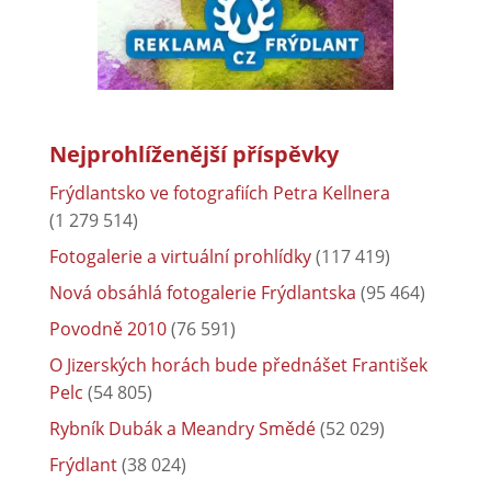
Nejprohlíženější příspěvky
Frýdlantsko ve fotografiích Petra Kellnera
(1 279 514)
Fotogalerie a virtuální prohlídky
(117 419)
Nová obsáhlá fotogalerie Frýdlantska
(95 464)
Povodně 2010
(76 591)
O Jizerských horách bude přednášet František
Pelc
(54 805)
Rybník Dubák a Meandry Smědé
(52 029)
Frýdlant
(38 024)