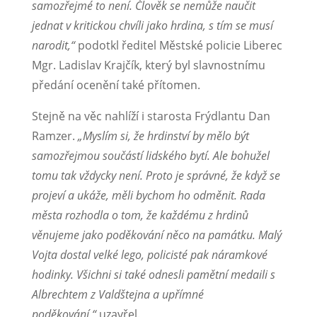
samozřejmé to není. Člověk se nemůže naučit
jednat v kritickou chvíli jako hrdina, s tím se musí
narodit,“
podotkl ředitel Městské policie Liberec
Mgr. Ladislav Krajčík, který byl slavnostnímu
předání ocenění také přítomen.
Stejně na věc nahlíží i starosta Frýdlantu Dan
Ramzer.
„Myslím si, že hrdinství by mělo být
samozřejmou součástí lidského bytí. Ale bohužel
tomu tak vždycky není. Proto je správné, že když se
projeví a ukáže, měli bychom ho odměnit. Rada
města rozhodla o tom, že každému z hrdinů
věnujeme jako poděkování něco na památku. Malý
Vojta dostal velké lego, policisté pak náramkové
hodinky. Všichni si také odnesli pamětní medaili s
Albrechtem z Valdštejna a upřímné
poděkování,“
uzavřel.