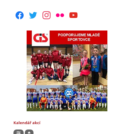
facebook
twitter
instagram
flickr
youtube
Kalendář akcí