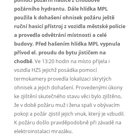
požárního hydrantu. Dále hlídka MPL
použila k dohašení ohnisek požáru ještě
ruční hasicí přístroj z vozidla městské policie
a provedla odvětrání místnosti a celé
budovy. Před hašením hlídka MPL vypnula
přívod el. proudu do bytu jističem na
chodbě
. Ve 13:20 hodin na místo přijela i
vozidla HZS jejichž posádka pomocí
termokamery provedla lokalizaci skrytých
ohnisek a jejich dohašení. Provedenými úkony
ke zjištění skutečného stavu věci bylo zjištěno,
že v době požáru muž i žena spali v obývacím
pokoji a požár zjistil jejich vnuk, který je vzbudil.
K požáru došlo pravděpodobně při závadě na
elektroinstalaci mrazáku.