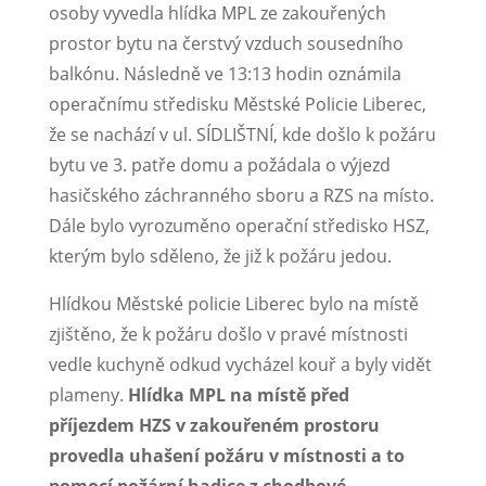
osoby vyvedla hlídka MPL ze zakouřených
prostor bytu na čerstvý vzduch sousedního
balkónu. Následně ve 13:13 hodin oznámila
operačnímu středisku Městské Policie Liberec,
že se nachází v ul. SÍDLIŠTNÍ, kde došlo k požáru
bytu ve 3. patře domu a požádala o výjezd
hasičského záchranného sboru a RZS na místo.
Dále bylo vyrozuměno operační středisko HSZ,
kterým bylo sděleno, že již k požáru jedou.
Hlídkou Městské policie Liberec bylo na místě
zjištěno, že k požáru došlo v pravé místnosti
vedle kuchyně odkud vycházel kouř a byly vidět
plameny.
Hlídka MPL na místě před
příjezdem HZS v zakouřeném prostoru
provedla uhašení požáru v místnosti a to
pomocí požární hadice z chodbové