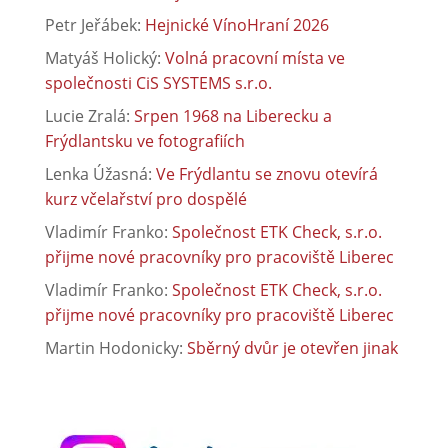
Petr Jeřábek
:
Hejnické VínoHraní 2026
Matyáš Holický
:
Volná pracovní místa ve
společnosti CiS SYSTEMS s.r.o.
Lucie Zralá
:
Srpen 1968 na Liberecku a
Frýdlantsku ve fotografiích
Lenka Úžasná
:
Ve Frýdlantu se znovu otevírá
kurz včelařství pro dospělé
Vladimír Franko
:
Společnost ETK Check, s.r.o.
přijme nové pracovníky pro pracoviště Liberec
Vladimír Franko
:
Společnost ETK Check, s.r.o.
přijme nové pracovníky pro pracoviště Liberec
Martin Hodonicky
:
Sběrný dvůr je otevřen jinak