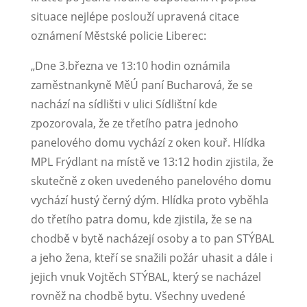
situace nejlépe poslouží upravená citace
oznámení Městské policie Liberec:
„Dne 3.března ve 13:10 hodin oznámila
zaměstnankyně MěÚ paní Bucharová, že se
nachází na sídlišti v ulici Sídlištní kde
zpozorovala, že ze třetího patra jednoho
panelového domu vychází z oken kouř. Hlídka
MPL Frýdlant na místě ve 13:12 hodin zjistila, že
skutečně z oken uvedeného panelového domu
vychází hustý černý dým. Hlídka proto vyběhla
do třetího patra domu, kde zjistila, že se na
chodbě v bytě nacházejí osoby a to pan STÝBAL
a jeho žena, kteří se snažili požár uhasit a dále i
jejich vnuk Vojtěch STÝBAL, který se nacházel
rovněž na chodbě bytu. Všechny uvedené