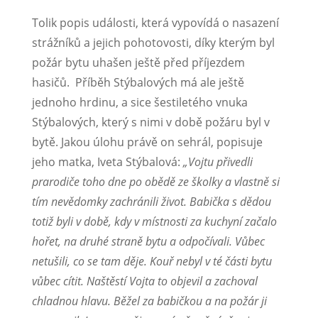
Tolik popis události, která vypovídá o nasazení
strážníků a jejich pohotovosti, díky kterým byl
požár bytu uhašen ještě před příjezdem
hasičů. Příběh Stýbalových má ale ještě
jednoho hrdinu, a sice šestiletého vnuka
Stýbalových, který s nimi v době požáru byl v
bytě. Jakou úlohu právě on sehrál, popisuje
jeho matka, Iveta Stýbalová:
„Vojtu přivedli
prarodiče toho dne po obědě ze školky a vlastně si
tím nevědomky zachránili život. Babička s dědou
totiž byli v době, kdy v místnosti za kuchyní začalo
hořet, na druhé straně bytu a odpočívali. Vůbec
netušili, co se tam děje. Kouř nebyl v té části bytu
vůbec cítit. Naštěstí Vojta to objevil a zachoval
chladnou hlavu. Běžel za babičkou a na požár ji