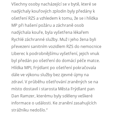
Všechny osoby nacházející se v bytě, které se
nadýchaly kouřových zplodin byly předány k
ošetření RZS a vzhledem k tomu, že se i hlídka
MP při hašení požáru a záchraně osob
nadýchala kouře, byla vyšetřena lékařem
Rychlé záchranné služby. Muž i jeho žena byli
převezeni sanitním vozidlem RZS do nemocnice
Liberec k podrobnějšímu vyšetření, jejich vnuk
byl předán po ošetření do domácí péče matce.
Hlídka MPL Frýdlant po ošetření pokračovala
dále ve výkonu služby bez zjevné újmy na
zdraví. V průběhu ošetřování zraněných se na
místo dostavil i starosta Města Frýdlant pan
Dan Ramzer, kterému byly sděleny veškeré
informace o události. Ke zranění zasahujících
strážníku nedošlo.“