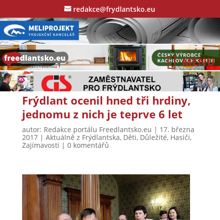
redakce@frydlantsko.eu
Frýdlant ocenil hned tři hrdiny,
jednomu z nich je teprve 6 let
autor:
Redakce portálu Freedlantsko.eu
|
17. března
2017
|
Aktuálně z Frýdlantska
,
Děti
,
Důležité
,
Hasiči
,
Zajímavosti
|
0 komentářů