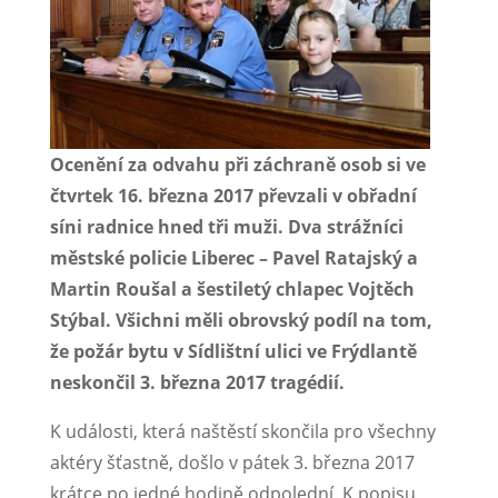
Ocenění za odvahu při záchraně osob si ve
čtvrtek 16. března 2017 převzali v obřadní
síni radnice hned tři muži. Dva strážníci
městské policie Liberec – Pavel Ratajský a
Martin Roušal a šestiletý chlapec Vojtěch
Stýbal. Všichni měli obrovský podíl na tom,
že požár bytu v Sídlištní ulici ve Frýdlantě
neskončil 3. března 2017 tragédií.
K události, která naštěstí skončila pro všechny
aktéry šťastně, došlo v pátek 3. března 2017
krátce po jedné hodině odpolední. K popisu