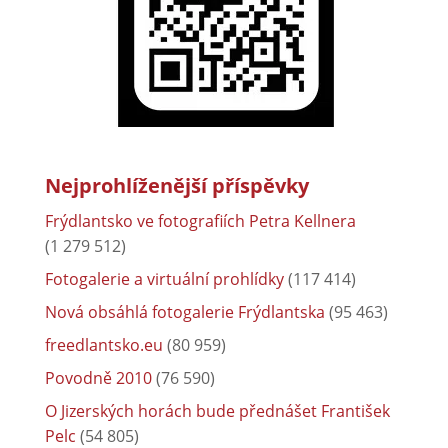
Nejprohlíženější příspěvky
Frýdlantsko ve fotografiích Petra Kellnera
(1 279 512)
Fotogalerie a virtuální prohlídky
(117 414)
Nová obsáhlá fotogalerie Frýdlantska
(95 463)
freedlantsko.eu
(80 959)
Povodně 2010
(76 590)
O Jizerských horách bude přednášet František
Pelc
(54 805)