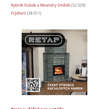
Rybník Dubák a Meandry Smědé
(52 029)
Frýdlant
(38 011)