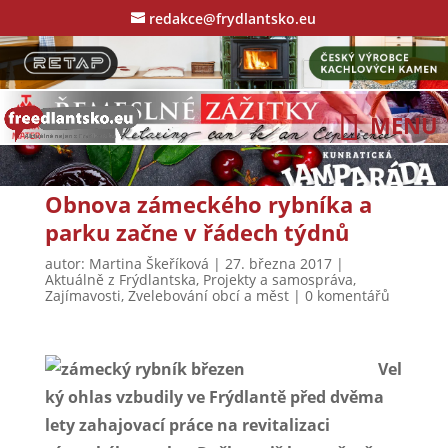
redakce@frydlantsko.eu
Obnova zámeckého rybníka a
parku začne v řádech týdnů
autor:
Martina Škeříková
|
27. března 2017
|
Aktuálně z Frýdlantska
,
Projekty a samospráva
,
Zajímavosti
,
Zvelebování obcí a měst
|
0 komentářů
Vel
ký ohlas vzbudily ve Frýdlantě před dvěma
lety zahajovací práce na revitalizaci