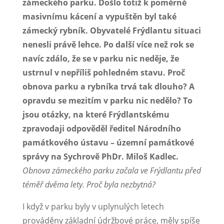
zámeckého parku. Došlo totiž k poměrně
masivnímu kácení a vypuštěn byl také
zámecký rybník. Obyvatelé Frýdlantu situaci
nenesli právě lehce. Po další více než rok se
navíc zdálo, že se v parku nic neděje, že
ustrnul v nepříliš pohledném stavu. Proč
obnova parku a rybníka trvá tak dlouho? A
opravdu se mezitím v parku nic nedělo? To
jsou otázky, na které Frýdlantskému
zpravodaji odpověděl ředitel Národního
památkového ústavu – územní památkové
správy na Sychrově PhDr. Miloš Kadlec.
Obnova zámeckého parku začala ve Frýdlantu před
téměř dvěma lety. Proč byla nezbytná?
I když v parku byly v uplynulých letech
prováděny základní údržbové práce, měly spíše