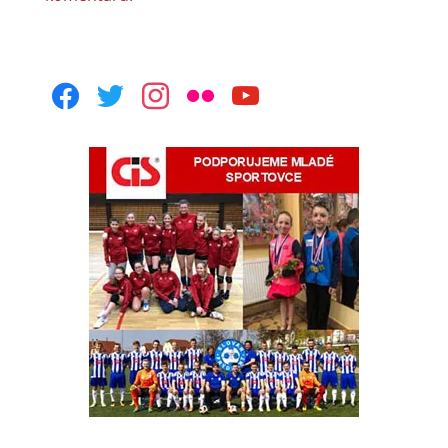
facebook
twitter
instagram
flickr
youtube