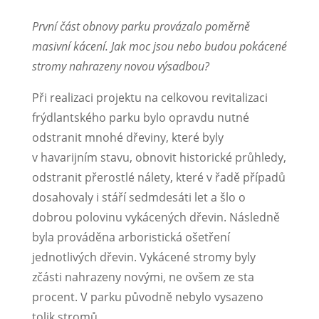
První část obnovy parku provázalo poměrně
masivní kácení. Jak moc jsou nebo budou pokácené
stromy nahrazeny novou výsadbou?
Při realizaci projektu na celkovou revitalizaci
frýdlantského parku bylo opravdu nutné
odstranit mnohé dřeviny, které byly
v havarijním stavu, obnovit historické průhledy,
odstranit přerostlé nálety, které v řadě případů
dosahovaly i stáří sedmdesáti let a šlo o
dobrou polovinu vykácených dřevin. Následně
byla prováděna arboristická ošetření
jednotlivých dřevin. Vykácené stromy byly
zčásti nahrazeny novými, ne ovšem ze sta
procent. V parku původně nebylo vysazeno
tolik stromů.