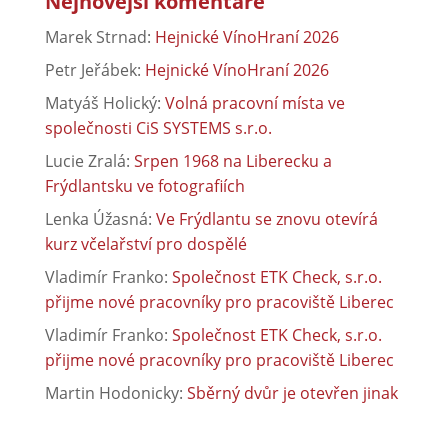
Nejnovější komentáře
Marek Strnad
:
Hejnické VínoHraní 2026
Petr Jeřábek
:
Hejnické VínoHraní 2026
Matyáš Holický
:
Volná pracovní místa ve
společnosti CiS SYSTEMS s.r.o.
Lucie Zralá
:
Srpen 1968 na Liberecku a
Frýdlantsku ve fotografiích
Lenka Úžasná
:
Ve Frýdlantu se znovu otevírá
kurz včelařství pro dospělé
Vladimír Franko
:
Společnost ETK Check, s.r.o.
přijme nové pracovníky pro pracoviště Liberec
Vladimír Franko
:
Společnost ETK Check, s.r.o.
přijme nové pracovníky pro pracoviště Liberec
Martin Hodonicky
:
Sběrný dvůr je otevřen jinak