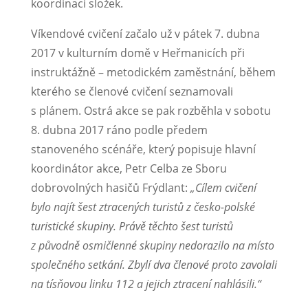
koordinaci složek.
Víkendové cvičení začalo už v pátek 7. dubna
2017 v kulturním domě v Heřmanicích při
instruktážně – metodickém zaměstnání, během
kterého se členové cvičení seznamovali
s plánem. Ostrá akce se pak rozběhla v sobotu
8. dubna 2017 ráno podle předem
stanoveného scénáře, který popisuje hlavní
koordinátor akce, Petr Celba ze Sboru
dobrovolných hasičů Frýdlant:
„Cílem cvičení
bylo najít šest ztracených turistů z česko-polské
turistické skupiny. Právě těchto šest turistů
z původně osmičlenné skupiny nedorazilo na místo
společného setkání. Zbylí dva členové proto zavolali
na tísňovou linku 112 a jejich ztracení nahlásili.“