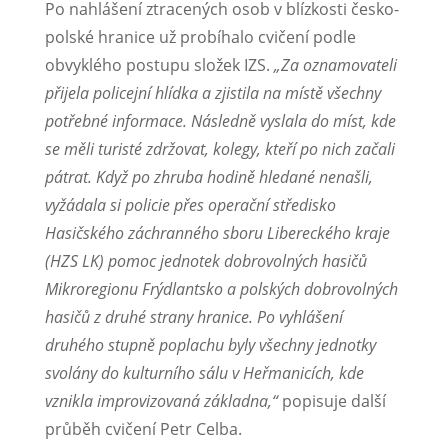
Po nahlášení ztracených osob v blízkosti česko-
polské hranice už probíhalo cvičení podle
obvyklého postupu složek IZS.
„Za oznamovateli
přijela policejní hlídka a zjistila na místě všechny
potřebné informace. Následně vyslala do míst, kde
se měli turisté zdržovat, kolegy, kteří po nich začali
pátrat. Když po zhruba hodině hledané nenašli,
vyžádala si policie přes operační středisko
Hasičského záchranného sboru Libereckého kraje
(HZS LK) pomoc jednotek dobrovolných hasičů
Mikroregionu Frýdlantsko a polských dobrovolných
hasičů z druhé strany hranice. Po vyhlášení
druhého stupně poplachu byly všechny jednotky
svolány do kulturního sálu v Heřmanicích, kde
vznikla improvizovaná základna,“
popisuje další
průběh cvičení Petr Celba.