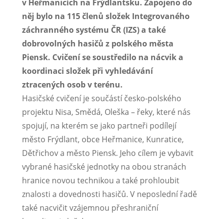
v Heřmanicích na Frýdlantsku. Zapojeno do
něj bylo na 115 členů složek Integrovaného
záchranného systému ČR (IZS) a také
dobrovolných hasičů z polského města
Piensk. Cvičení se soustředilo na nácvik a
koordinaci složek při vyhledávání
ztracených osob v terénu.
Hasičské cvičení je součástí česko-polského
projektu Nisa, Smědá, Oleška – řeky, které nás
spojují, na kterém se jako partneři podílejí
město Frýdlant, obce Heřmanice, Kunratice,
Dětřichov a město Piensk. Jeho cílem je vybavit
vybrané hasičské jednotky na obou stranách
hranice novou technikou a také prohloubit
znalosti a dovednosti hasičů. V neposlední řadě
také nacvičit vzájemnou přeshraniční