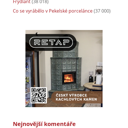
Frýdlant
(38 018)
Co se vyrábělo v Pekelské porcelánce
(37 000)
Nejnovější komentáře