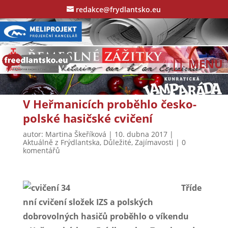
redakce@frydlantsko.eu
V Heřmanicích proběhlo česko-
polské hasičské cvičení
autor:
Martina Škeříková
|
10. dubna 2017
|
Aktuálně z Frýdlantska
,
Důležité
,
Zajímavosti
|
0
komentářů
Tříde
nní cvičení složek IZS a polských
dobrovolných hasičů proběhlo o víkendu