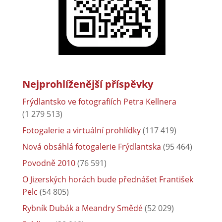
Nejprohlíženější příspěvky
Frýdlantsko ve fotografiích Petra Kellnera
(1 279 513)
Fotogalerie a virtuální prohlídky
(117 419)
Nová obsáhlá fotogalerie Frýdlantska
(95 464)
Povodně 2010
(76 591)
O Jizerských horách bude přednášet František
Pelc
(54 805)
Rybník Dubák a Meandry Smědé
(52 029)