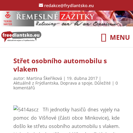
redakce@frydlantsko.eu
Střet osobního automobilu s
vlakem
autor:
Martina Škeříková
|
19. dubna 2017
|
Aktuálně z Frýdlantska
,
Doprava a spoje
,
Důležité
|
0
komentářů
Tři jednotky hasičů dnes vyjely na
pomoc do Višňové (části obce Minkovice), kde
došlo ke střetu osobního automobilu s vlakem.