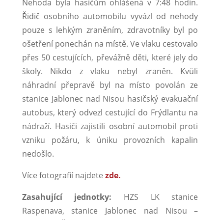
Nehoda byla hasičům ohlášená v 7:48 hodin.
Řidič osobního automobilu vyvázl od nehody
pouze s lehkým zraněním, zdravotníky byl po
ošetření ponechán na místě. Ve vlaku cestovalo
přes 50 cestujících, převážně děti, které jely do
školy. Nikdo z vlaku nebyl zraněn. Kvůli
náhradní přepravě byl na místo povolán ze
stanice Jablonec nad Nisou hasičský evakuační
autobus, který odvezl cestující do Frýdlantu na
nádraží. Hasiči zajistili osobní automobil proti
vzniku požáru, k úniku provozních kapalin
nedošlo.
Více fotografií najdete
zde.
Zasahující jednotky:
HZS LK stanice
Raspenava, stanice Jablonec nad Nisou –