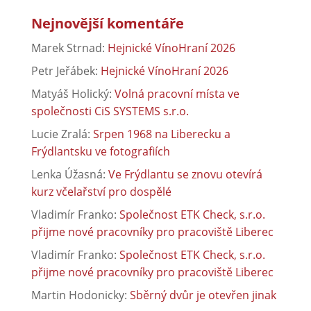
Nejnovější komentáře
Marek Strnad
:
Hejnické VínoHraní 2026
Petr Jeřábek
:
Hejnické VínoHraní 2026
Matyáš Holický
:
Volná pracovní místa ve
společnosti CiS SYSTEMS s.r.o.
Lucie Zralá
:
Srpen 1968 na Liberecku a
Frýdlantsku ve fotografiích
Lenka Úžasná
:
Ve Frýdlantu se znovu otevírá
kurz včelařství pro dospělé
Vladimír Franko
:
Společnost ETK Check, s.r.o.
přijme nové pracovníky pro pracoviště Liberec
Vladimír Franko
:
Společnost ETK Check, s.r.o.
přijme nové pracovníky pro pracoviště Liberec
Martin Hodonicky
:
Sběrný dvůr je otevřen jinak