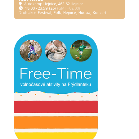
Autokemp Hejnice
, 463 62 Hejnice
18.00 - 23.59
(26)
(GMT+02:00)
Druh akce
Festival,
Folk,
Hejnice,
Hudba,
Koncert