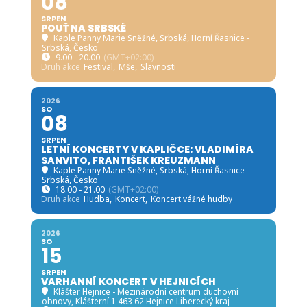
08
SRPEN
POUŤ NA SRBSKÉ
Kaple Panny Marie Sněžné, Srbská
, Horní Řasnice -
Srbská, Česko
9.00 - 20.00
(GMT+02:00)
Druh akce
Festival,
Mše,
Slavnosti
2026
SO
08
SRPEN
LETNÍ KONCERTY V KAPLIČCE: VLADIMÍRA
SANVITO, FRANTIŠEK KREUZMANN
Kaple Panny Marie Sněžné, Srbská
, Horní Řasnice -
Srbská, Česko
18.00 - 21.00
(GMT+02:00)
Druh akce
Hudba,
Koncert,
Koncert vážné hudby
2026
SO
15
SRPEN
VARHANNÍ KONCERT V HEJNICÍCH
Klášter Hejnice - Mezinárodní centrum duchovní
obnovy
, Klášterní 1 463 62 Hejnice Liberecký kraj