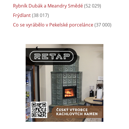
Rybník Dubák a Meandry Smědé
(52 029)
Frýdlant
(38 017)
Co se vyrábělo v Pekelské porcelánce
(37 000)