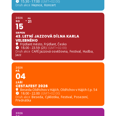
15.30 - 17.00
(GMT+02:00)
Druh akce
Hejnice,
Koncert
2026
PÁ
SO
21
15
SRPEN
43. LETNÍ JAZZOVÁ DÍLNA KARLA
VELEBNÉHO
Frýdlant město
, Frýdlant, Česko
18.00 - 23.59
(21)
(GMT+02:00)
Druh akce
CAFÉ Jazzová osvěžovna,
Festival,
Hudba,
Jazz
2026
PÁ
04
ZÁŘÍ
CESTAFEST 2026
Beseda Oldřichov v Hájích
, Oldřichov v Hájích č.p. 54
18.00 - 22.00
(GMT+02:00)
Druh akce
Beseda,
Cyklistika,
Festival,
Posezení,
Přednáška
2026