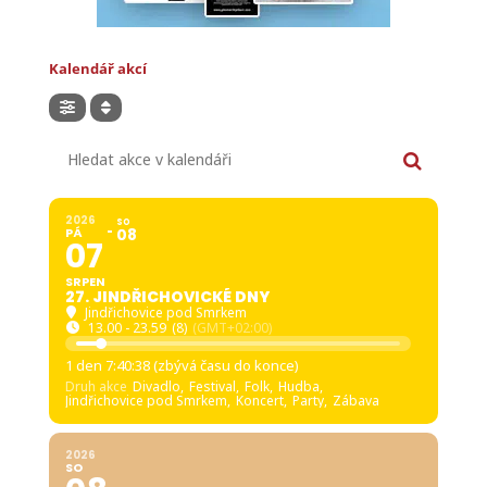
Kalendář akcí
Hledat akce v kalendáři
2026
SO
PÁ
08
07
SRPEN
27. JINDŘICHOVICKÉ DNY
Jindřichovice pod Smrkem
13.00 - 23.59
(8)
(GMT+02:00)
1 den 7:40:36 (zbývá času do konce)
Druh akce
Divadlo,
Festival,
Folk,
Hudba,
Jindřichovice pod Smrkem,
Koncert,
Party,
Zábava
2026
SO