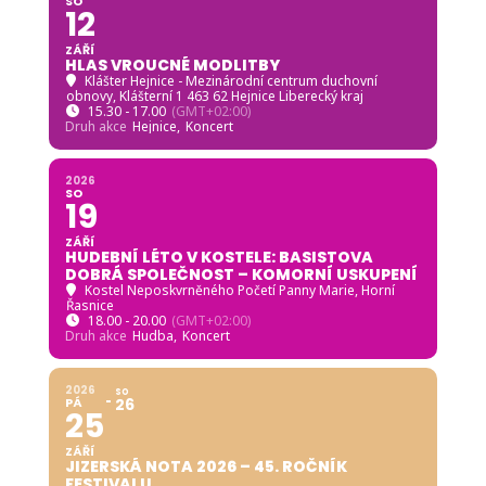
SO
12
ZÁŘÍ
HLAS VROUCNÉ MODLITBY
Klášter Hejnice - Mezinárodní centrum duchovní
obnovy
, Klášterní 1 463 62 Hejnice Liberecký kraj
15.30 - 17.00
(GMT+02:00)
Druh akce
Hejnice,
Koncert
2026
SO
19
ZÁŘÍ
HUDEBNÍ LÉTO V KOSTELE: BASISTOVA
DOBRÁ SPOLEČNOST – KOMORNÍ USKUPENÍ
Kostel Neposkvrněného Početí Panny Marie, Horní
Řasnice
18.00 - 20.00
(GMT+02:00)
Druh akce
Hudba,
Koncert
2026
SO
PÁ
26
25
ZÁŘÍ
JIZERSKÁ NOTA 2026 – 45. ROČNÍK
FESTIVALU