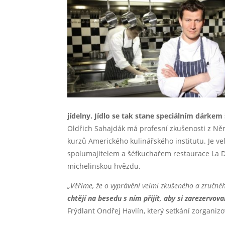
jídelny. Jídlo se tak stane speciálním dárkem 
Oldřich Sahajdák má profesní zkušenosti z Něm
kurzů Amerického kulinářského institutu. Je 
spolumajitelem a šéfkuchařem restaurace La De
michelinskou hvězdu.
„Věříme, že o vyprávění velmi zkušeného a zručné
chtějí na besedu s ním přijít, aby si zarezervov
Frýdlant Ondřej Havlín, který setkání zorganizo