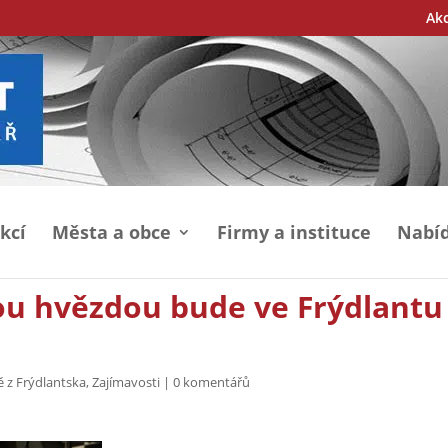
Ak
kcí
Města a obce
Firmy a instituce
Nabíd
ou hvězdou bude ve Frýdlantu
ě z Frýdlantska
,
Zajímavosti
|
0 komentářů