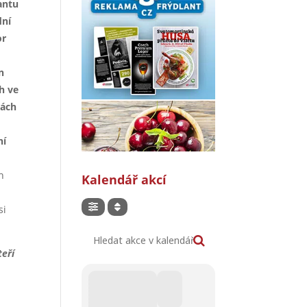
antu
dní
or
n
h ve
rách
k
ní
h
Kalendář akcí
si
Hledat akce v kalendáři
teří