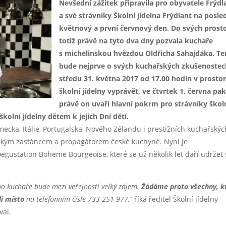
Nevšední zážitek připravila pro obyvatele Frýdl
a své strávníky Školní jídelna Frýdlant na posle
květnový a první červnový den. Do svých prost
totiž právě na tyto dva dny pozvala kuchaře
s michelinskou hvězdou Oldřicha Sahajdáka. Te
bude nejprve o svých kuchařských zkušenostec
středu 31. května 2017 od 17.00 hodin v prosto
školní jídelny vyprávět, ve čtvrtek 1. června pa
právě on uvaří hlavní pokrm pro strávníky škol
školní jídelny dětem k jejich Dni dětí.
ecka, Itálie, Portugalska, Nového Zélandu i prestižních kuchařskýc
velkým zastáncem a propagátorem české kuchyně. Nyní je
gustation Boheme Bourgeoise, které se už několik let daří udržet 
ho kuchaře bude mezi veřejností velký zájem.
Žádáme proto všechny, k
ali místo
na telefonním čísle 733 251 977,“
říká ředitel Školní jídelny
val.