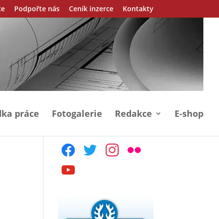
ce
Podpořte nás
Ceník inzerce
Kontakty
ka práce
Fotogalerie
Redakce
E-shop
facebook
twitter
instagram
flickr
youtube