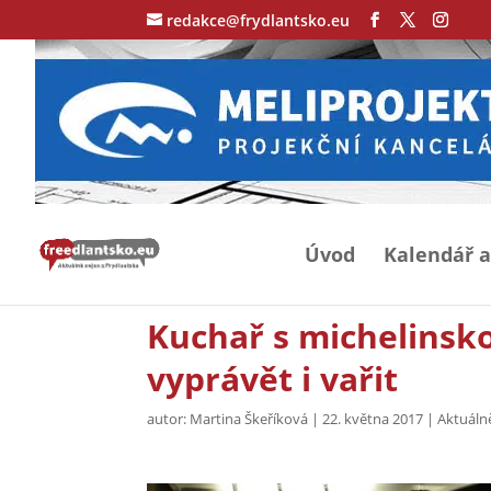
redakce@frydlantsko.eu
Úvod
Kalendář a
Kuchař s michelinsk
vyprávět i vařit
autor:
Martina Škeříková
|
22. května 2017
|
Aktuáln