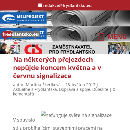
redakce@frydlantsko.eu
Na některých přejezdech
nepůjde koncem května a v
červnu signalizace
autor:
Martina Škeříková
|
23. května 2017
|
Aktuálně z Frýdlantska
,
Doprava a spoje
,
Důležité
|
0
komentářů
V souvislo
sti s probíhajícími stavebními pracemi na