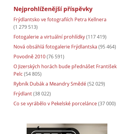
Nejprohlíženější příspěvky
Frýdlantsko ve fotografiích Petra Kellnera
(1 279 513)
Fotogalerie a virtuální prohlídky
(117 419)
Nová obsáhlá fotogalerie Frýdlantska
(95 464)
Povodně 2010
(76 591)
O Jizerských horách bude přednášet František
Pelc
(54 805)
Rybník Dubák a Meandry Smědé
(52 029)
Frýdlant
(38 022)
Co se vyrábělo v Pekelské porcelánce
(37 000)