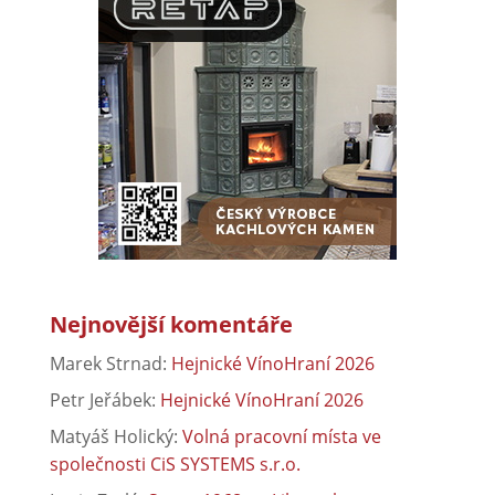
Nejnovější komentáře
Marek Strnad
:
Hejnické VínoHraní 2026
Petr Jeřábek
:
Hejnické VínoHraní 2026
Matyáš Holický
:
Volná pracovní místa ve
společnosti CiS SYSTEMS s.r.o.