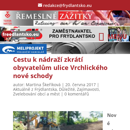
redakce@frydlantsko.eu
Cestu k nádraží zkrátí
obyvatelům ulice Vrchlického
nové schody
autor:
Martina Škeříková
|
20. června 2017
|
Aktuálně z Frýdlantska
,
Důležité
,
Zajímavosti
,
Zvelebování obcí a měst
|
0 komentářů
Nov
é