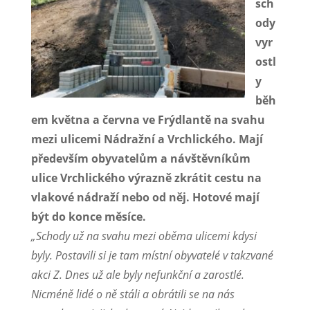
sch
ody
vyr
ostl
y
běh
em května a června ve Frýdlantě na svahu
mezi ulicemi Nádražní a Vrchlického. Mají
především obyvatelům a návštěvníkům
ulice Vrchlického výrazně zkrátit cestu na
vlakové nádraží nebo od něj. Hotové mají
být do konce měsíce.
„Schody už na svahu mezi oběma ulicemi kdysi
byly. Postavili si je tam místní obyvatelé v takzvané
akci Z. Dnes už ale byly nefunkční a zarostlé.
Nicméně lidé o ně stáli a obrátili se na nás