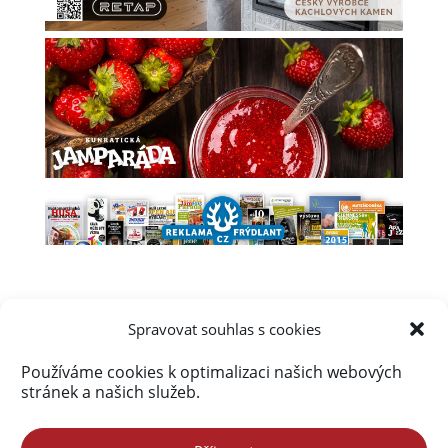
Spravovat souhlas s cookies
Používáme cookies k optimalizaci našich webových
Úvod
Obsah webu
Aktuálně
stránek a našich služeb.
Kalendář akcí na Frýdlantsku
Ceník inzerce
Kontakty & Redakce
Zásady cookies (EU)