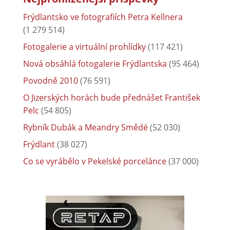
Frýdlantsko ve fotografiích Petra Kellnera
(1 279 514)
Fotogalerie a virtuální prohlídky
(117 421)
Nová obsáhlá fotogalerie Frýdlantska
(95 464)
Povodně 2010
(76 591)
O Jizerských horách bude přednášet František
Pelc
(54 805)
Rybník Dubák a Meandry Smědé
(52 030)
Frýdlant
(38 027)
Co se vyrábělo v Pekelské porcelánce
(37 000)