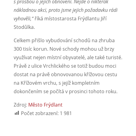
s prosbou o jejich obnovení. Nejde o nikterak
nákladnou akci, proto jsme jejich požadavku rádi
vyhověli,“
říká místostarosta Frýdlantu Jiří
Stodůlka.
Celkem přišlo vybudování schodů na zhruba
300 tisíc korun. Nové schody mohou už brzy
využívat nejen místní obyvatelé, ale také turisté.
Právě z ulice Vrchlického se totiž budou moci
dostat na právě obnovovanou křížovou cestu
na Křížovém vrchu, s jejíž kompletním
dokončením se počítá v prosinci tohoto roku.
Zdroj:
Město Frýdlant
Počet zobrazení:
1 981