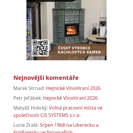
Nejnovější komentáře
Marek Strnad
:
Hejnické VínoHraní 2026
Petr Jeřábek
:
Hejnické VínoHraní 2026
Matyáš Holický
:
Volná pracovní místa ve
společnosti CiS SYSTEMS s.r.o.
Lucie Zralá
:
Srpen 1968 na Liberecku a
Frýdlantsku ve fotografiích