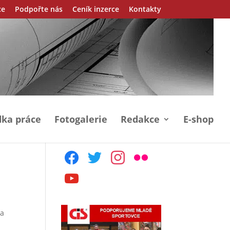
ce
Podpořte nás
Ceník inzerce
Kontakty
ka práce
Fotogalerie
Redakce
E-shop
facebook
twitter
instagram
flickr
youtube
 a