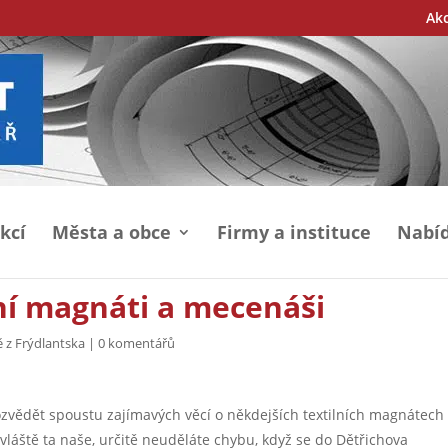
Ak
kcí
Města a obce
Firmy a instituce
Nabíd
lní magnáti a mecenáši
 z Frýdlantska
|
0 komentářů
zvědět spoustu zajímavých věcí o někdejších textilních magnátech
zvláště ta naše, určitě neuděláte chybu, když se do Dětřichova