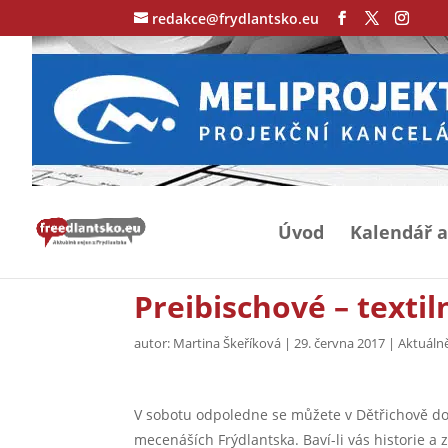
redakce@frydlantsko.eu
Úvod
Kalendář a
Preibischové – texti
autor:
Martina Škeříková
|
29. června 2017
|
Aktuálně
V sobotu odpoledne se můžete v Dětřichově do
mecenáších Frýdlantska. Baví-li vás historie a 