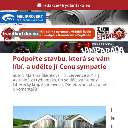
redakce@frydlantsko.eu
Podpořte stavbu, která se vám
líbí, a udělte jí Cenu sympatie
autor:
Martina Škeříková
|
3. července 2017
|
Aktuálně z Frýdlantska
,
Co se děje za humny
,
Liberecký kraj
,
Zajímavosti
,
Zvelebování obcí a měst
|
0 komentářů
I
le
t