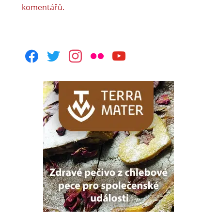
komentářů.
facebook
twitter
instagram
flickr
youtube