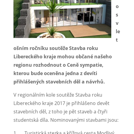
o
s
v
le
t
ošním ročníku soutěže Stavba roku
Libereckého kraje mohou občané našeho
regionu rozhodnout o Ceně sympatie,
kterou bude oceněna jedna z devíti
přihlášených stavebních děl a návrhů.
V regionálním kole soutěže Stavba roku
Libereckého kraje 2017 je přihlášeno devět
stavebních děl, z toho je pět staveb a čtyři
studentská díla. Nominovanými stavbami jsou:
1. Turistická stezka a křížová cesta Modlivý