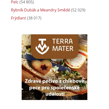
Pelc
(54 805)
Rybník Dubák a Meandry Smědé
(52 029)
Frýdlant
(38 017)