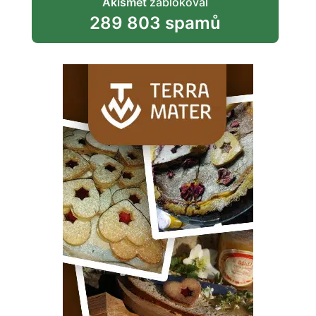
Akismet
zablokoval
289 803 spamů