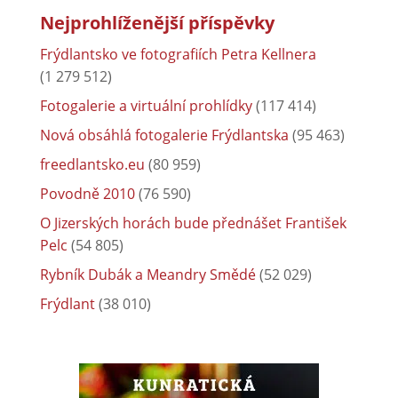
Nejprohlíženější příspěvky
Frýdlantsko ve fotografiích Petra Kellnera
(1 279 512)
Fotogalerie a virtuální prohlídky
(117 414)
Nová obsáhlá fotogalerie Frýdlantska
(95 463)
freedlantsko.eu
(80 959)
Povodně 2010
(76 590)
O Jizerských horách bude přednášet František
Pelc
(54 805)
Rybník Dubák a Meandry Smědé
(52 029)
Frýdlant
(38 010)