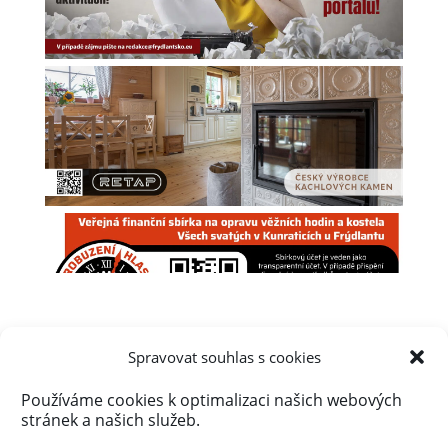
Spravovat souhlas s cookies
Používáme cookies k optimalizaci našich webových
Úvod
Obsah webu
Aktuálně
stránek a našich služeb.
Kalendář akcí na Frýdlantsku
Ceník inzerce