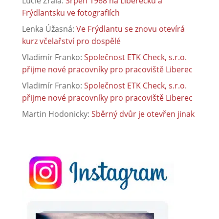
Lucie Zralá
:
Srpen 1968 na Liberecku a
Frýdlantsku ve fotografiích
Lenka Úžasná
:
Ve Frýdlantu se znovu otevírá
kurz včelařství pro dospělé
Vladimír Franko
:
Společnost ETK Check, s.r.o.
přijme nové pracovníky pro pracoviště Liberec
Vladimír Franko
:
Společnost ETK Check, s.r.o.
přijme nové pracovníky pro pracoviště Liberec
Martin Hodonicky
:
Sběrný dvůr je otevřen jinak