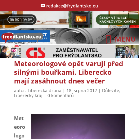
redakce@frydlantsko.eu
Meteorologové opět varují před
silnými bouřkami. Liberecko
mají zasáhnout dnes večer
autor:
Liberecká drbna
|
18. srpna 2017
|
Důležité
,
Liberecký kraj
|
0 komentářů
Met
eoro
logo