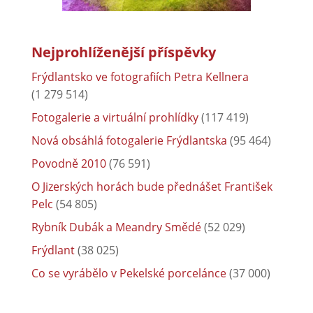
Nejprohlíženější příspěvky
Frýdlantsko ve fotografiích Petra Kellnera
(1 279 514)
Fotogalerie a virtuální prohlídky
(117 419)
Nová obsáhlá fotogalerie Frýdlantska
(95 464)
Povodně 2010
(76 591)
O Jizerských horách bude přednášet František
Pelc
(54 805)
Rybník Dubák a Meandry Smědé
(52 029)
Frýdlant
(38 025)
Co se vyrábělo v Pekelské porcelánce
(37 000)