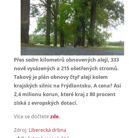
Přes sedm kilometrů obnovených alejí, 333
nově vysázených a 215 ošetřených stromů.
Takový je plán obnovy čtyř alejí kolem
krajských silnic na Frýdlantsku. A cena? Asi
2,4 milionu korun, které kraj z 80 procent
získá z evropských dotací.
Více se dočtete
zde.
Zdroj:
Liberecká drbna