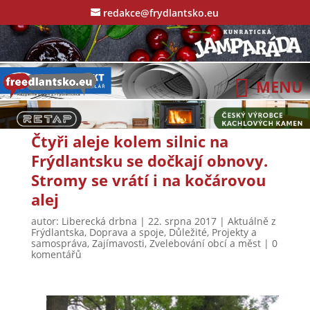
redakce@frydlantsko.eu
Čtyři aleje kolem silnic na
Frýdlantsku se dočkají obnovy.
Stromy se vrátí i na kočárovou
alej
autor:
Liberecká drbna
|
22. srpna 2017
|
Aktuálně z
Frýdlantska
,
Doprava a spoje
,
Důležité
,
Projekty a
samospráva
,
Zajímavosti
,
Zvelebování obcí a měst
|
0
komentářů