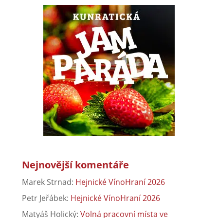
Nejnovější komentáře
Marek Strnad
:
Hejnické VínoHraní 2026
Petr Jeřábek
:
Hejnické VínoHraní 2026
Matyáš Holický
:
Volná pracovní místa ve