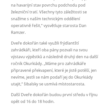
na havarijní stav povrchu podchodu pod
železniční tratí. Všechny tyto záležitosti se
snažíme s naším technickým oddělení
operativně řešit,“ vysvětluje starosta Dan
Ramzer.
Dveře dokořán také využili frýdlantští
zahrádkáři, kteří oba pány pozvali na svou
výstavu výpěstků a následně druhý den na další
ročník Okurkiády. „Máme pro zahrádkáře
připravené překvapení, které je jistě potěší, jen
nevíme, jestli se nám podaří jej do Okurkiády
utajit,“ šibalsky se usmívá místostarosta.
Další Dveře dokořán budou první středu v říjnu
opět od 16 do 18 hodin.