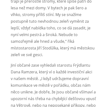
trápí je přerostlé stromy, které spíše patří do
lesa než mezi domy. V bytech je pak šero a
vlhko, stromy příliš stíní. My se snažíme
postupně tuto nevhodnou zeleň vyměnit za
lepší, vždyť nabídka toho, co se dá zasadit, je
nyní velmi pestrá a široká. Nebude to
samozřejmě ale hned a všude,“ říká
místostarosta Jiří Stodůlka, který má městskou
zeleň ve své gesci.
Jiní občané zase vyhledali starostu Frýdlantu
Dana Ramzera, který ví o každé investiční akci
v našem městě. „I když udržujeme dopravní
komunikace ve městě v pořádku, občas nám
něco unikne. Je dobře, že jsou občané všímaví a
upozorní nás třeba na chybějící dešťovou vpusť
na Větrově, nebo na neposekané příkopy, nebo