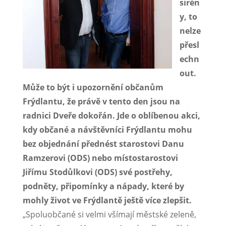
sirén
y, to
nelze
přesl
echn
out.
Může to být i upozornění občanům
Frýdlantu, že právě v tento den jsou na
radnici Dveře dokořán. Jde o oblíbenou akci,
kdy občané a návštěvníci Frýdlantu mohu
bez objednání přednést starostovi Danu
Ramzerovi (ODS) nebo místostarostovi
Jiřímu Stodůlkovi (ODS) své postřehy,
podněty, připomínky a nápady, které by
mohly život ve Frýdlantě ještě více zlepšit.
„Spoluobčané si velmi všímají městské zeleně,