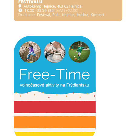
FESTIVALU
Autokemp Hejnice
, 463 62 Hejnice
18.00 - 23.59
(26)
(GMT+02:00)
Druh akce
Festival,
Folk,
Hejnice,
Hudba,
Koncert