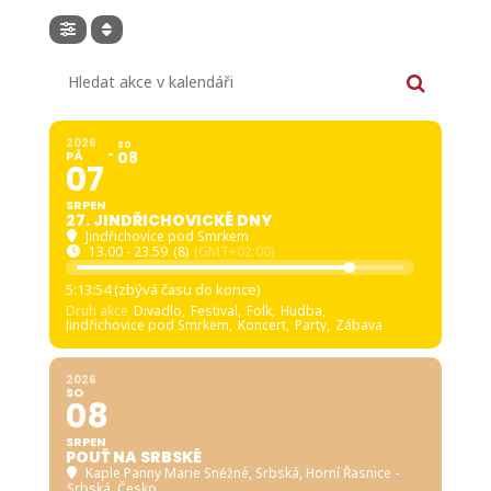
Hledat akce v kalendáři
2026
SO
PÁ
08
07
SRPEN
27. JINDŘICHOVICKÉ DNY
Jindřichovice pod Smrkem
13.00 - 23.59
(8)
(GMT+02:00)
5:13:53 (zbývá času do konce)
Druh akce
Divadlo,
Festival,
Folk,
Hudba,
Jindřichovice pod Smrkem,
Koncert,
Party,
Zábava
2026
SO
08
SRPEN
POUŤ NA SRBSKÉ
Kaple Panny Marie Sněžné, Srbská
, Horní Řasnice -
Srbská, Česko