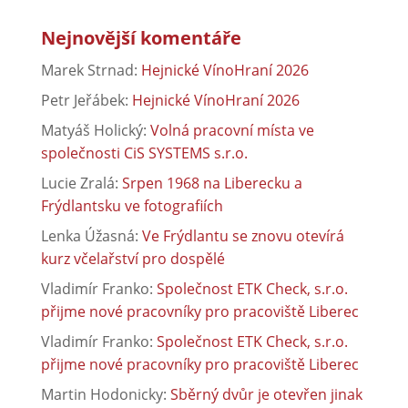
Nejnovější komentáře
Marek Strnad
:
Hejnické VínoHraní 2026
Petr Jeřábek
:
Hejnické VínoHraní 2026
Matyáš Holický
:
Volná pracovní místa ve
společnosti CiS SYSTEMS s.r.o.
Lucie Zralá
:
Srpen 1968 na Liberecku a
Frýdlantsku ve fotografiích
Lenka Úžasná
:
Ve Frýdlantu se znovu otevírá
kurz včelařství pro dospělé
Vladimír Franko
:
Společnost ETK Check, s.r.o.
přijme nové pracovníky pro pracoviště Liberec
Vladimír Franko
:
Společnost ETK Check, s.r.o.
přijme nové pracovníky pro pracoviště Liberec
Martin Hodonicky
:
Sběrný dvůr je otevřen jinak