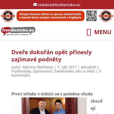
redakce@frydlantsko.eu
Dveře dokořán opět přinesly
zajímavé podněty
autor:
Martina Škeříková
|
7. září 2017
|
Aktuálně z
Frýdlantska
,
Zajímavosti
,
Zvelebování obcí a měst
|
0
komentářů
První středu v měsíci
se v poledne všude
zkouš
ejí