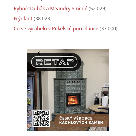
Rybník Dubák a Meandry Smědé
(52 029)
Frýdlant
(38 023)
Co se vyrábělo v Pekelské porcelánce
(37 000)