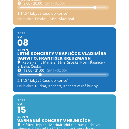
9.00 - 20.00
(GMT+02:00)
1:14:53 (zbývá času do konce)
Druh akce
Festival,
Mše,
Slavnosti
2026
SO
08
SRPEN
LETNÍ KONCERTY V KAPLIČCE: VLADIMÍRA
SANVITO, FRANTIŠEK KREUZMANN
Kaple Panny Marie Sněžné, Srbská
, Horní Řasnice -
Srbská, Česko
18.00 - 21.00
(GMT+02:00)
2:14:53 (zbývá času do konce)
Druh akce
Hudba,
Koncert,
Koncert vážné hudby
2026
SO
15
SRPEN
VARHANNÍ KONCERT V HEJNICÍCH
Klášter Hejnice - Mezinárodní centrum duchovní
obnovy
, Klášterní 1 463 62 Hejnice Liberecký kraj