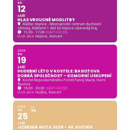
SO
12
ZÁŘÍ
HLAS VROUCNÉ MODLITBY
Klášter Hejnice - Mezinárodní centrum duchovní
obnovy
, Klášterní 1 463 62 Hejnice Liberecký kraj
15.30 - 17.00
(GMT+02:00)
Druh akce
Hejnice,
Koncert
2026
SO
19
ZÁŘÍ
HUDEBNÍ LÉTO V KOSTELE: BASISTOVA
DOBRÁ SPOLEČNOST – KOMORNÍ USKUPENÍ
Kostel Neposkvrněného Početí Panny Marie, Horní
Řasnice
18.00 - 20.00
(GMT+02:00)
Druh akce
Hudba,
Koncert
2026
SO
PÁ
26
25
ZÁŘÍ
JIZERSKÁ NOTA 2026 – 45. ROČNÍK