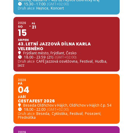
15.30 - 17.00
(GMT+02:00)
Druh akce
Hejnice,
Koncert
2026
PÁ
SO
21
15
SRPEN
43. LETNÍ JAZZOVÁ DÍLNA KARLA
VELEBNÉHO
Frýdlant město
, Frýdlant, Česko
18.00 - 23.59
(21)
(GMT+02:00)
Druh akce
CAFÉ Jazzová osvěžovna,
Festival,
Hudba,
Jazz
2026
PÁ
04
ZÁŘÍ
CESTAFEST 2026
Beseda Oldřichov v Hájích
, Oldřichov v Hájích č.p. 54
18.00 - 22.00
(GMT+02:00)
Druh akce
Beseda,
Cyklistika,
Festival,
Posezení,
Přednáška
2026