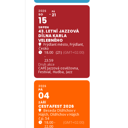
2026
PÁ
SO
21
15
SRPEN
43. LETNÍ JAZZOVÁ
DÍLNA KARLA
VELEBNÉHO
Frýdlant město
, Frýdlant,
Česko
18.00
(21)
(GMT+02:00)
-
23.59
Druh akce
CAFÉ Jazzová osvěžovna,
Festival,
Hudba,
Jazz
2026
PÁ
04
ZÁŘÍ
CESTAFEST 2026
Beseda Oldřichov v
Hájích
, Oldřichov v Hájích
č.p. 54
18.00 -
(GMT+02:00)
22.00