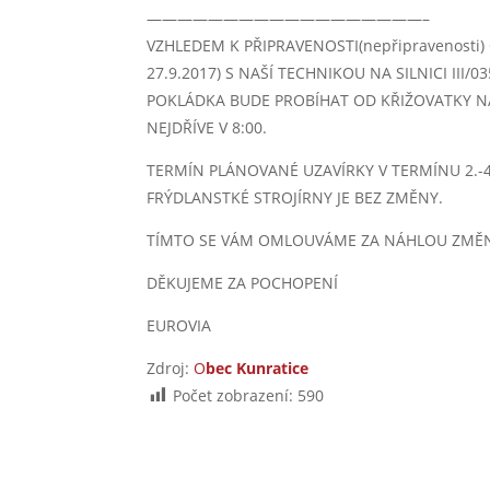
——————————————————–
VZHLEDEM K PŘIPRAVENOSTI(nepřipravenosti
27.9.2017) S NAŠÍ TECHNIKOU NA SILNICI III/
POKLÁDKA BUDE PROBÍHAT OD KŘIŽOVATKY NA
NEJDŘÍVE V 8:00.
TERMÍN PLÁNOVANÉ UZAVÍRKY V TERMÍNU 2.-
FRÝDLANSTKÉ STROJÍRNY JE BEZ ZMĚNY.
TÍMTO SE VÁM OMLOUVÁME ZA NÁHLOU ZMĚ
DĚKUJEME ZA POCHOPENÍ
EUROVIA
Zdroj:
O
bec Kunratice
Počet zobrazení:
590