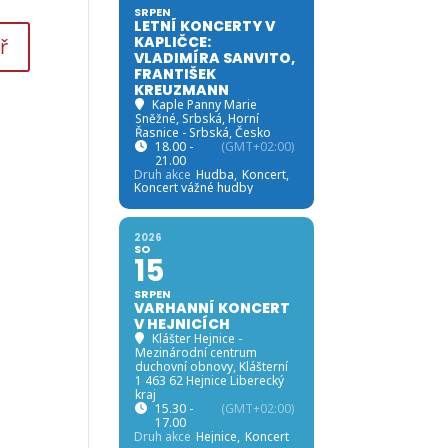
SRPEN
LETNÍ KONCERTY V
KAPLIČCE:
VLADIMÍRA SANVITO,
FRANTIŠEK
KREUZMANN
Kaple Panny Marie
Sněžné, Srbská
, Horní
Řasnice - Srbská, Česko
18.00 -
(GMT+02:00)
21.00
Druh akce
Hudba,
Koncert,
Koncert vážné hudby
2026
SO
15
SRPEN
VARHANNÍ KONCERT
V HEJNICÍCH
Klášter Hejnice -
Mezinárodní centrum
duchovní obnovy
, Klášterní
1 463 62 Hejnice Liberecký
kraj
15.30 -
(GMT+02:00)
17.00
Druh akce
Hejnice,
Koncert