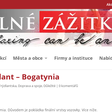
Ak
kcí
Města a obce
Firmy a instituce
Nabíd
lant – Bogatynia
Frýdlantska
,
Doprava a spoje
,
Důležité
|
0 komentářů
nia. Důvodem je pokládka finální vrstvy vozovky. Více níže.