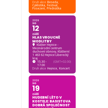
Druh akce
Beseda,
Cyklistika,
Festival,
Posezení,
Přednáška
2026
SO
12
ZÁŘÍ
HLAS VROUCNÉ
MODLITBY
Klášter Hejnice -
Mezinárodní centrum
duchovní obnovy
, Klášterní
1 463 62 Hejnice Liberecký
kraj
15.30 -
(GMT+02:00)
17.00
Druh akce
Hejnice,
Koncert
2026
SO
19
ZÁŘÍ
HUDEBNÍ LÉTO V
KOSTELE: BASISTOVA
DOBRÁ SPOLEČNOST