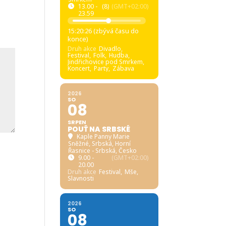
13.00 -
(8)
(GMT+02:00)
23.59
15:20:25 (zbývá času do
konce)
Druh akce
Divadlo,
Festival,
Folk,
Hudba,
Jindřichovice pod Smrkem,
Koncert,
Party,
Zábava
2026
SO
08
SRPEN
POUŤ NA SRBSKÉ
Kaple Panny Marie
Sněžné, Srbská
, Horní
Řasnice - Srbská, Česko
9.00 -
(GMT+02:00)
20.00
Druh akce
Festival,
Mše,
Slavnosti
2026
SO
08