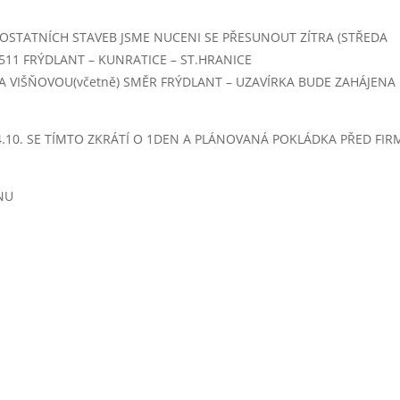
) OSTATNÍCH STAVEB JSME NUCENI SE PŘESUNOUT ZÍTRA (STŘEDA
03511 FRÝDLANT – KUNRATICE – ST.HRANICE
 VIŠŇOVOU(včetně) SMĚR FRÝDLANT – UZAVÍRKA BUDE ZAHÁJENA
4.10. SE TÍMTO ZKRÁTÍ O 1DEN A PLÁNOVANÁ POKLÁDKA PŘED FI
NU