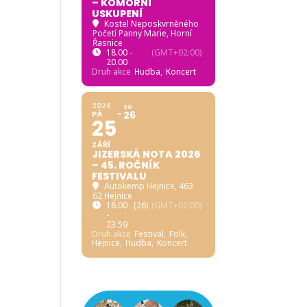
– KOMORNÍ
USKUPENÍ
Kostel Neposkvrněného
Početí Panny Marie, Horní
Řasnice
18.00 -
(GMT+02:00)
20.00
Druh akce
Hudba,
Koncert
2026
SO
PÁ
26
25
ZÁŘÍ
JIZERSKÁ NOTA 2026
– 45. ROČNÍK
FESTIVALU
Autokemp Hejnice
, 463
62 Hejnice
18.00
(26)
(GMT+02:00)
-
23.59
Druh akce
Festival,
Folk,
Hejnice,
Hudba,
Koncert