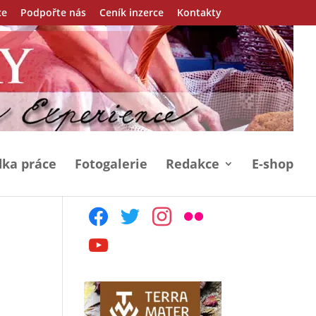
ce
Podpořte nás
Ceník inzerce
Kontakty
ka práce
Fotogalerie
Redakce
E-shop
facebook
twitter
instagram
flickr
youtube