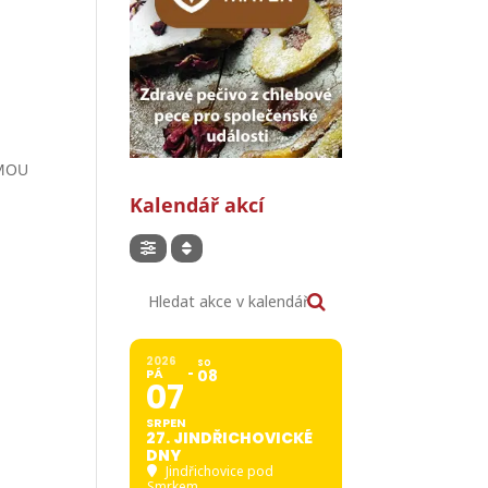
RMOU
Kalendář akcí
Hledat akce v kalendáři
2026
SO
PÁ
08
07
SRPEN
27. JINDŘICHOVICKÉ
DNY
Jindřichovice pod
Smrkem