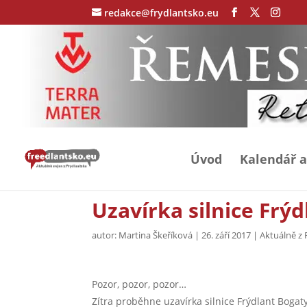
redakce@frydlantsko.eu
Úvod
Kalendář a
Uzavírka silnice Frýd
autor:
Martina Škeříková
|
26. září 2017
|
Aktuálně z 
Pozor, pozor, pozor…
Zítra proběhne uzavírka silnice Frýdlant Bogaty