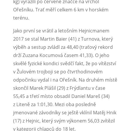
kg) vyrazili po červené značce na vrchol
Ořešníku. Trať měří celkem 6 km v horském
terénu.
Jako první se vrátil a letošním Hejnicmanem
2017 se stal Martin Baier (41) z Turnova, který
výběh a sestup zvládl za 48,40 (traťový rekord
drží Zuzana Kocumová časem 41,33). O jeho
skvělé fyzické kondici svědčí fakt, že po vítězství
v Žulovém trojboji se po čtvrthodinovém
odpočinku vydal i na Ořešník. Na druhém místě
skončil Marek Plášil (29) z Frýdlantu v čase
55,45 a třetí místo obsadil Daniel Mareš (34)
z Liteně za 1:01,30. Mezi oba posledně
jmenované závodníky se ještě vklínil Matěj Hnik
(17) z Hejnic, který svým výkonem 56,03 zvítězil
v kategorii chlapců do 18 let.