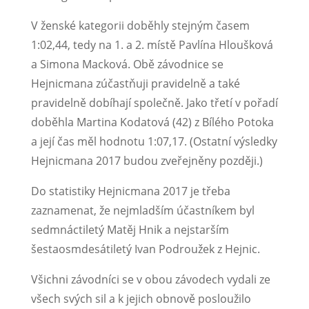
V ženské kategorii doběhly stejným časem
1:02,44, tedy na 1. a 2. místě Pavlína Hloušková
a Simona Macková. Obě závodnice se
Hejnicmana zúčastňuji pravidelně a také
pravidelně dobíhají společně. Jako třetí v pořadí
doběhla Martina Kodatová (42) z Bílého Potoka
a její čas měl hodnotu 1:07,17. (Ostatní výsledky
Hejnicmana 2017 budou zveřejněny později.)
Do statistiky Hejnicmana 2017 je třeba
zaznamenat, že nejmladším účastníkem byl
sedmnáctiletý Matěj Hnik a nejstarším
šestaosmdesátiletý Ivan Podroužek z Hejnic.
Všichni závodníci se v obou závodech vydali ze
všech svých sil a k jejich obnově posloužilo