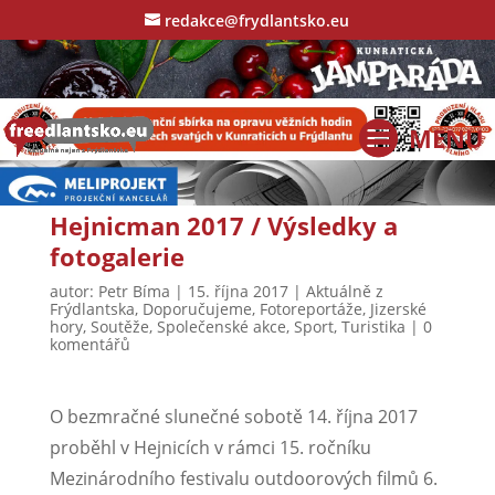
redakce@frydlantsko.eu
Hejnicman 2017 / Výsledky a
fotogalerie
autor:
Petr Bíma
|
15. října 2017
|
Aktuálně z
Frýdlantska
,
Doporučujeme
,
Fotoreportáže
,
Jizerské
hory
,
Soutěže
,
Společenské akce
,
Sport
,
Turistika
|
0
komentářů
O bezmračné slunečné sobotě 14. října 2017
proběhl v Hejnicích v rámci 15. ročníku
Mezinárodního festivalu outdoorových filmů 6.