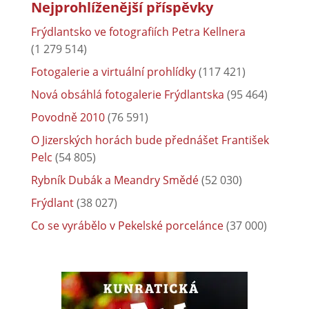
Nejprohlíženější příspěvky
Frýdlantsko ve fotografiích Petra Kellnera
(1 279 514)
Fotogalerie a virtuální prohlídky
(117 421)
Nová obsáhlá fotogalerie Frýdlantska
(95 464)
Povodně 2010
(76 591)
O Jizerských horách bude přednášet František
Pelc
(54 805)
Rybník Dubák a Meandry Smědé
(52 030)
Frýdlant
(38 027)
Co se vyrábělo v Pekelské porcelánce
(37 000)