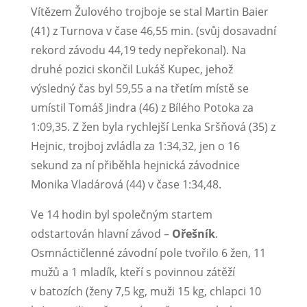
Vítězem Žulového trojboje se stal Martin Baier
(41) z Turnova v čase 46,55 min. (svůj dosavadní
rekord závodu 44,19 tedy nepřekonal). Na
druhé pozici skončil Lukáš Kupec, jehož
výsledný čas byl 59,55 a na třetím místě se
umístil Tomáš Jindra (46) z Bílého Potoka za
1:09,35. Z žen byla rychlejší Lenka Sršňová (35) z
Hejnic, trojboj zvládla za 1:34,32, jen o 16
sekund za ní přiběhla hejnická závodnice
Monika Vladárová (44) v čase 1:34,48.
Ve 14 hodin byl společným startem
odstartován hlavní závod –
Ořešník
.
Osmnáctičlenné závodní pole tvořilo 6 žen, 11
mužů a 1 mladík, kteří s povinnou zátěží
v batozích (ženy 7,5 kg, muži 15 kg, chlapci 10