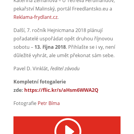
Kateřina Zemanová – U Tetřeva Ferdinandov,
pekařství Malinský, portál Freedlantsko.eu a
Reklama-frydlant.cz
.
Další, 7. ročník Hejnicmana 2018 plánují
pořadatelé uspořádat opět druhou říjnovou
sobotu –
13. října 2018
. Přihlašte se i vy, není
důležité vyhrát, ale umět překonat sám sebe.
Pavel D. Vinklát,
ředitel závodu
Kompletní fotogalerie
zde:
https://flic.kr/s/aHsm6WWA2Q
Fotografie
Petr Bíma
I