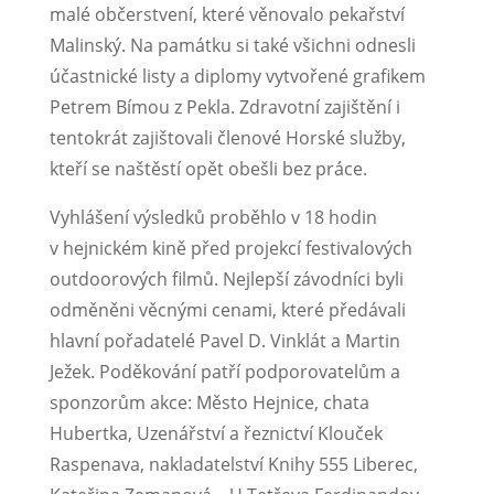
malé občerstvení, které věnovalo pekařství
Malinský. Na památku si také všichni odnesli
účastnické listy a diplomy vytvořené grafikem
Petrem Bímou z Pekla. Zdravotní zajištění i
tentokrát zajištovali členové Horské služby,
kteří se naštěstí opět obešli bez práce.
Vyhlášení výsledků proběhlo v 18 hodin
v hejnickém kině před projekcí festivalových
outdoorových filmů. Nejlepší závodníci byli
odměněni věcnými cenami, které předávali
hlavní pořadatelé Pavel D. Vinklát a Martin
Ježek. Poděkování patří podporovatelům a
sponzorům akce: Město Hejnice, chata
Hubertka, Uzenářství a řeznictví Klouček
Raspenava, nakladatelství Knihy 555 Liberec,