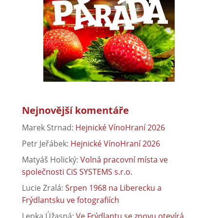
Nejnovější komentáře
Marek Strnad
:
Hejnické VínoHraní 2026
Petr Jeřábek
:
Hejnické VínoHraní 2026
Matyáš Holický
:
Volná pracovní místa ve
společnosti CiS SYSTEMS s.r.o.
Lucie Zralá
:
Srpen 1968 na Liberecku a
Frýdlantsku ve fotografiích
Lenka Úžasná
:
Ve Frýdlantu se znovu otevírá