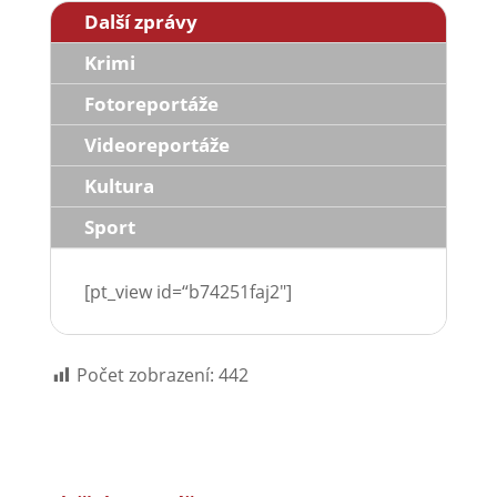
Další zprávy
Krimi
Fotoreportáže
Videoreportáže
Kultura
Sport
[pt_view id=“b74251faj2″]
Počet zobrazení:
442