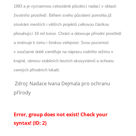
1993 a je významnou celostátně působící nadací v oblasti
životního prostředí. Během svého působení pomohla již
stovkám menších i větších projektů celkovou částkou
přesahující 19 mil korun. Chrání a obnovuje přírodní prostředí
a motivuje k tomu i širokou veřejnost. Svou pozornost
v současné době zaměřuje na nápravu vodního režimu v
krajině, obnovu stabilních lesních ekosystémů a ochranu
cenných přírodních lokalit.
Zdroj: Nadace Ivana Dejmala pro ochranu
přírody
Error, group does not exist! Check your
syntax! (ID: 2)