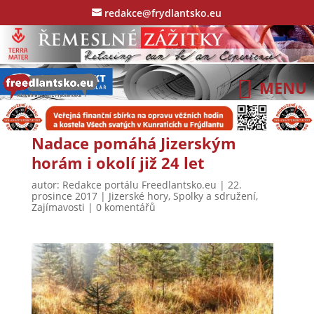
redakce@frydlantsko.eu
Nadace pomáhá Jizerským
horám i okolí již 24 let
autor:
Redakce portálu Freedlantsko.eu
|
22.
prosince 2017
|
Jizerské hory
,
Spolky a sdružení
,
Zajímavosti
|
0 komentářů