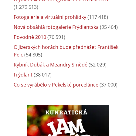
(1 279 513)
Fotogalerie a virtuální prohlídky
(117 418)
Nová obsáhlá fotogalerie Frýdlantska
(95 464)
Povodně 2010
(76 591)
O Jizerských horách bude přednášet František
Pelc
(54 805)
Rybník Dubák a Meandry Smědé
(52 029)
Frýdlant
(38 017)
Co se vyrábělo v Pekelské porcelánce
(37 000)