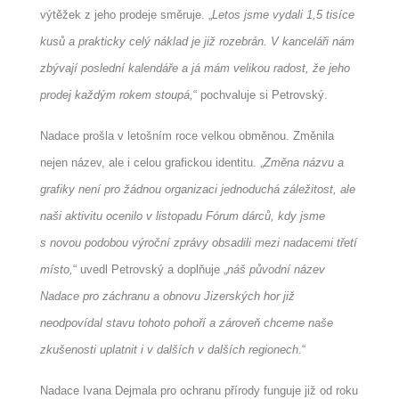
výtěžek z jeho prodeje směruje. „
Letos jsme vydali 1,5 tisíce
kusů a prakticky celý náklad je již rozebrán. V kanceláři nám
zbývají poslední kalendáře a já mám velikou radost, že jeho
prodej každým rokem stoupá,
“ pochvaluje si Petrovský.
Nadace prošla v letošním roce velkou obměnou. Změnila
nejen název, ale i celou grafickou identitu. „
Změna názvu a
grafiky není pro žádnou organizaci jednoduchá záležitost, ale
naši aktivitu ocenilo v listopadu Fórum dárců, kdy jsme
s novou podobou výroční zprávy obsadili mezi nadacemi třetí
místo,
“ uvedl Petrovský a doplňuje „
náš původní název
Nadace pro záchranu a obnovu Jizerských hor již
neodpovídal stavu tohoto pohoří a zároveň chceme naše
zkušenosti uplatnit i v dalších v dalších regionech.
“
Nadace Ivana Dejmala pro ochranu přírody funguje již od roku