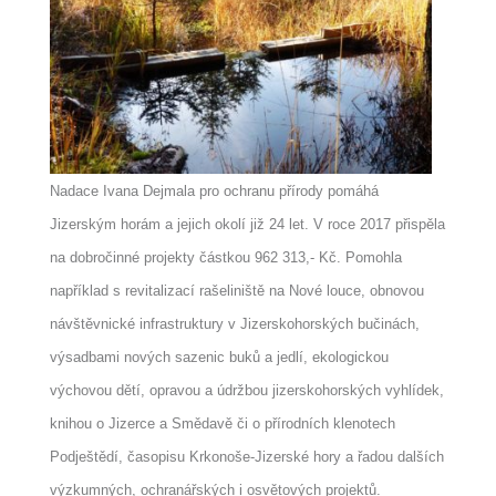
Nadace Ivana Dejmala pro ochranu přírody pomáhá
Jizerským horám a jejich okolí již 24 let. V roce 2017 přispěla
na dobročinné projekty částkou 962 313,- Kč. Pomohla
například s revitalizací rašeliniště na Nové louce, obnovou
návštěvnické infrastruktury v Jizerskohorských bučinách,
výsadbami nových sazenic buků a jedlí, ekologickou
výchovou dětí, opravou a údržbou jizerskohorských vyhlídek,
knihou o Jizerce a Smědavě či o přírodních klenotech
Podještědí, časopisu Krkonoše-Jizerské hory a řadou dalších
výzkumných, ochranářských i osvětových projektů.