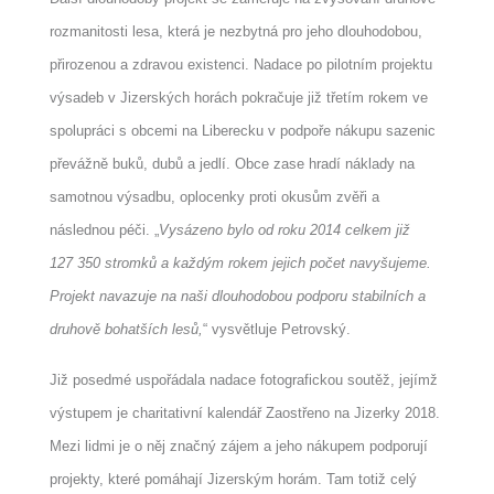
rozmanitosti lesa, která je nezbytná pro jeho dlouhodobou,
přirozenou a zdravou existenci. Nadace po pilotním projektu
výsadeb v Jizerských horách pokračuje již třetím rokem ve
spolupráci s obcemi na Liberecku v podpoře nákupu sazenic
převážně buků, dubů a jedlí. Obce zase hradí náklady na
samotnou výsadbu, oplocenky proti okusům zvěři a
následnou péči. „
Vysázeno bylo od roku 2014 celkem již
127 350 stromků a každým rokem jejich počet navyšujeme.
Projekt navazuje na naši dlouhodobou podporu stabilních a
druhově bohatších lesů,
“ vysvětluje Petrovský.
Již posedmé uspořádala nadace fotografickou soutěž, jejímž
výstupem je charitativní kalendář Zaostřeno na Jizerky 2018.
Mezi lidmi je o něj značný zájem a jeho nákupem podporují
projekty, které pomáhají Jizerským horám. Tam totiž celý