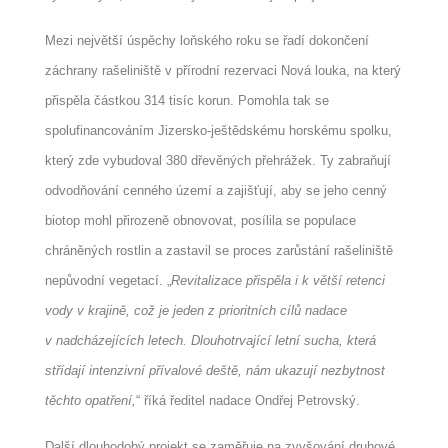
Mezi největší úspěchy loňského roku se řadí dokončení
záchrany rašeliniště v přírodní rezervaci Nová louka, na který
přispěla částkou 314 tisíc korun. Pomohla tak se
spolufinancováním Jizersko-ještědskému horskému spolku,
který zde vybudoval 380 dřevěných přehrážek. Ty zabraňují
odvodňování cenného území a zajišťují, aby se jeho cenný
biotop mohl přirozeně obnovovat, posílila se populace
chráněných rostlin a zastavil se proces zarůstání rašeliniště
nepůvodní vegetací. „
Revitalizace přispěla i k větší retenci
vody v krajině, což je jeden z prioritních cílů nadace
v nadcházejících letech. Dlouhotrvající letní sucha, která
střídají intenzivní přívalové deště, nám ukazují nezbytnost
těchto opatření,
“ říká ředitel nadace Ondřej Petrovský.
Další dlouhodobý projekt se zaměřuje na zvyšování druhové