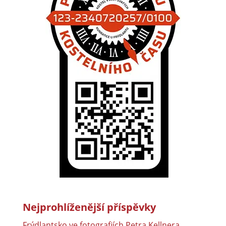
Nejprohlíženější příspěvky
Frýdlantsko ve fotografiích Petra Kellnera