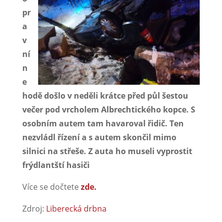
pr
a
v
ní
n
e
hodě došlo v neděli krátce před půl šestou
večer pod vrcholem Albrechtického kopce. S
osobním autem tam havaroval řidič. Ten
nezvládl řízení a s autem skončil mimo
silnici na střeše. Z auta ho museli vyprostit
frýdlantští hasiči
Více se dočtete
zde.
Zdroj:
Liberecká drbna