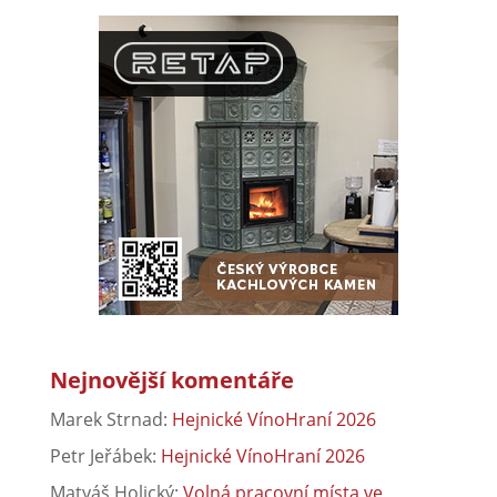
Nejnovější komentáře
Marek Strnad
:
Hejnické VínoHraní 2026
Petr Jeřábek
:
Hejnické VínoHraní 2026
Matyáš Holický
:
Volná pracovní místa ve