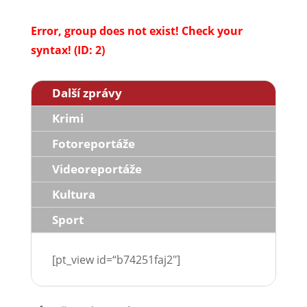
Error, group does not exist! Check your
syntax! (ID: 2)
Další zprávy
Krimi
Fotoreportáže
Videoreportáže
Kultura
Sport
[pt_view id=“b74251faj2″]