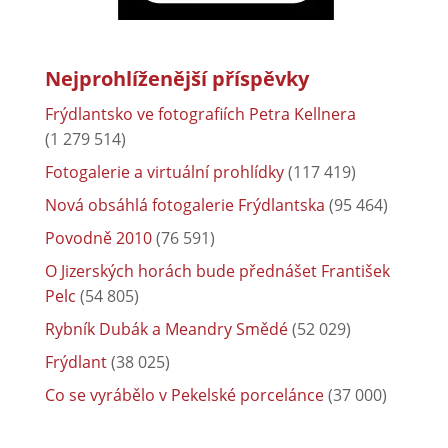
Nejprohlíženější příspěvky
Frýdlantsko ve fotografiích Petra Kellnera
(1 279 514)
Fotogalerie a virtuální prohlídky
(117 419)
Nová obsáhlá fotogalerie Frýdlantska
(95 464)
Povodně 2010
(76 591)
O Jizerských horách bude přednášet František
Pelc
(54 805)
Rybník Dubák a Meandry Smědé
(52 029)
Frýdlant
(38 025)
Co se vyrábělo v Pekelské porcelánce
(37 000)