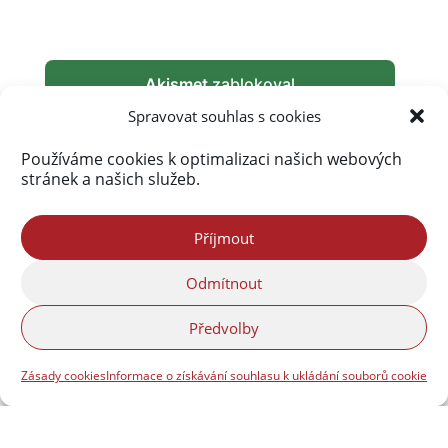
Akismet
zablokoval
290 073 spamů
Spravovat souhlas s cookies
Používáme cookies k optimalizaci našich webových
stránek a našich služeb.
Příjmout
Odmítnout
Předvolby
Zásady cookies
Informace o získávání souhlasu k ukládání souborů cookie