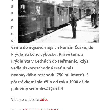
s
s
e
p
o
dí
váme do nejsevernějších končin Česka, do
Frýdlantského výběžku. Právě tam, z
Frýdlantu v Čechách do Heřmanic, kdysi
vedla úzkorozchodná trať u nás
neobvyklého rozchodu 750 milimetrů. S
přestávkami sloužila od roku 1900 až do
poloviny sedmdesátých let.
Více se dočtete
zde.