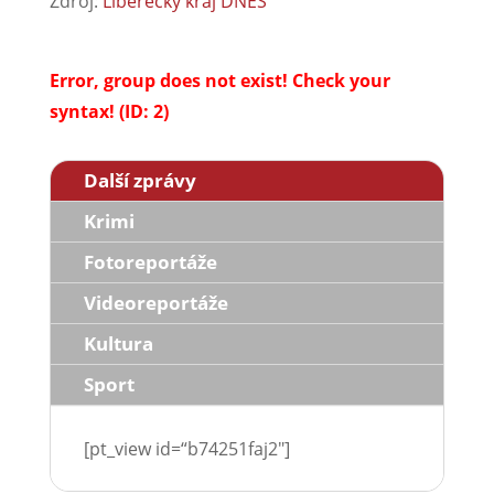
Zdroj:
Liberecký kraj DNES
Error, group does not exist! Check your
syntax! (ID: 2)
Další zprávy
Krimi
Fotoreportáže
Videoreportáže
Kultura
Sport
[pt_view id=“b74251faj2″]