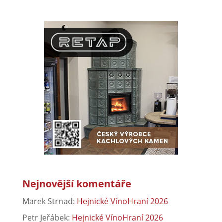
Nejnovější komentáře
Marek Strnad
:
Hejnické VínoHraní 2026
Petr Jeřábek
:
Hejnické VínoHraní 2026