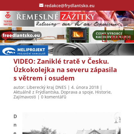
redakce@frydlantsko.eu
VIDEO: Zaniklé tratě v Česku.
Úzkokolejka na severu zápasila
s větrem i osudem
autor:
Liberecký kraj DNES
|
4. února 2018
|
Aktuálně z Frýdlantska
,
Doprava a spoje
,
Historie
,
Zajímavosti
|
0 komentářů
D
n
e