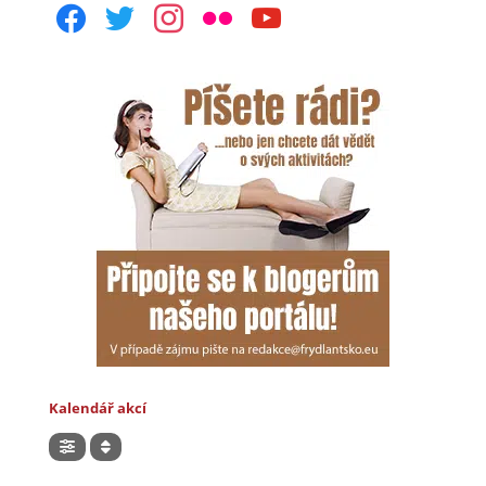
facebook
twitter
instagram
flickr
youtube
Kalendář akcí
Hledat akce v kalendáři