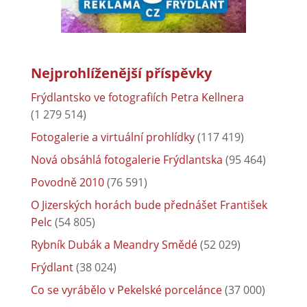
Nejprohlíženější příspěvky
Frýdlantsko ve fotografiích Petra Kellnera
(1 279 514)
Fotogalerie a virtuální prohlídky
(117 419)
Nová obsáhlá fotogalerie Frýdlantska
(95 464)
Povodně 2010
(76 591)
O Jizerských horách bude přednášet František
Pelc
(54 805)
Rybník Dubák a Meandry Smědé
(52 029)
Frýdlant
(38 024)
Co se vyrábělo v Pekelské porcelánce
(37 000)