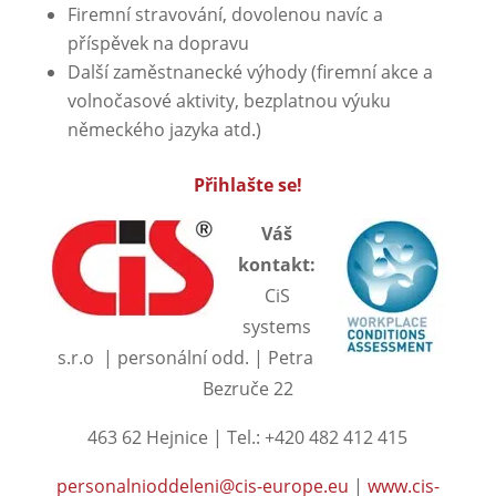
Firemní stravování, dovolenou navíc a
příspěvek na dopravu
Další zaměstnanecké výhody (firemní akce a
volnočasové aktivity, bezplatnou výuku
německého jazyka atd.)
Přihlašte se!
Váš
kontakt:
CiS
systems
s.r.o | personální odd. | Petra
Bezruče 22
463 62 Hejnice | Tel.: +420 482 412 415
personalnioddeleni@cis-europe.eu
|
www.cis-