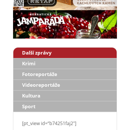
Další zprávy
Krimi
Fotoreportáže
Videoreportáže
Kultura
Sport
[pt_view id=“b74251faj2″]