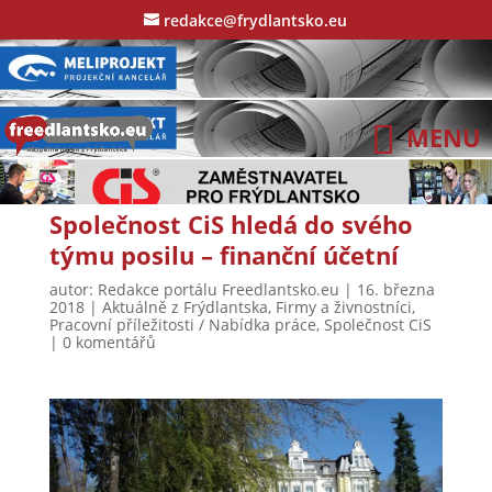
redakce@frydlantsko.eu
Společnost CiS hledá do svého
týmu posilu – finanční účetní
autor:
Redakce portálu Freedlantsko.eu
|
16. března
2018
|
Aktuálně z Frýdlantska
,
Firmy a živnostníci
,
Pracovní příležitosti / Nabídka práce
,
Společnost CiS
|
0 komentářů