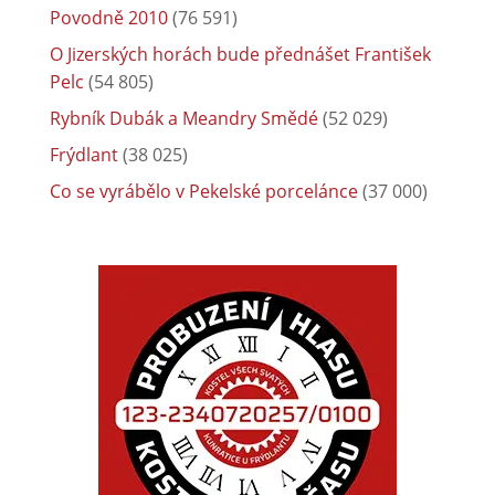
Povodně 2010
(76 591)
O Jizerských horách bude přednášet František
Pelc
(54 805)
Rybník Dubák a Meandry Smědé
(52 029)
Frýdlant
(38 025)
Co se vyrábělo v Pekelské porcelánce
(37 000)