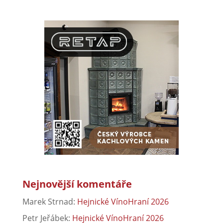
Nejnovější komentáře
Marek Strnad
:
Hejnické VínoHraní 2026
Petr Jeřábek
:
Hejnické VínoHraní 2026