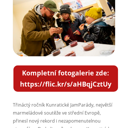
Kompletní fotogalerie zde:
https://flic.kr/s/aHBqjCztUy
Třináctý ročník Kunratické JamParády, největší
marmeládové soutěže ve střední Evropě,
přinesl nový rekord i nezapomenutelnou