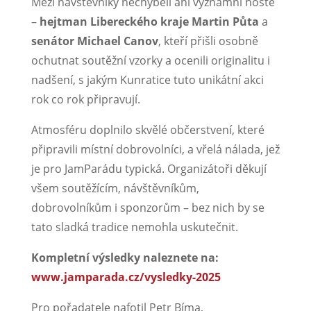
Mezi návštěvníky nechyběli ani významní hosté
–
hejtman Libereckého kraje Martin Půta
a
senátor Michael Canov
, kteří přišli osobně
ochutnat soutěžní vzorky a ocenili originalitu i
nadšení, s jakým Kunratice tuto unikátní akci
rok co rok připravují.
Atmosféru doplnilo skvělé občerstvení, které
připravili místní dobrovolníci, a vřelá nálada, jež
je pro JamParádu typická. Organizátoři děkují
všem soutěžícím, návštěvníkům,
dobrovolníkům i sponzorům – bez nich by se
tato sladká tradice nemohla uskutečnit.
Kompletní výsledky naleznete na:
www.jamparada.cz/vysledky-2025
Pro pořadatele nafotil Petr Bíma,