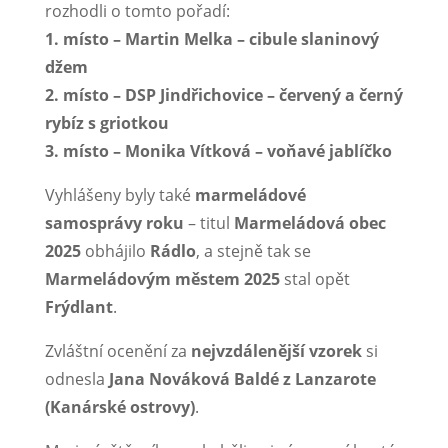
rozhodli o tomto pořadí:
1. místo
–
Martin Melka – cibule slaninový
džem
2. místo – DSP Jindřichovice – červený a černý
rybíz s griotkou
3. místo
–
Monika Vítková – voňavé jablíčko
Vyhlášeny byly také
marmeládové
samosprávy roku
– titul
Marmeládová obec
2025
obhájilo
Rádlo
, a stejně tak se
Marmeládovým městem 2025
stal opět
Frýdlant
.
Zvláštní ocenění za
nejvzdálenější vzorek
si
odnesla
Jana Nováková Baldé z Lanzarote
(Kanárské ostrovy)
.