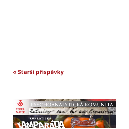
CiS systems s.r.o. je již téměř 30 let inovativním
a úspěšným rodinným podnikem v Jizerských
horách a je dle auditorské společnosti Intertek-
London roky jedním z nejlepších
zaměstnavatelů v celosvětovém srovnání.
Vyvíjíme a vyrábíme specifická řešení kabelové
konfekce...
« Starší příspěvky