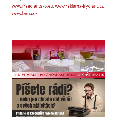
www.freedlantsko.eu
,
www.reklama-frydlant.cz
,
www.bima.cz