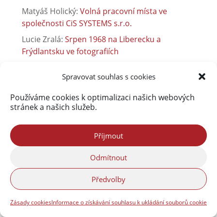
Matyáš Holický
:
Volná pracovní místa ve
společnosti CiS SYSTEMS s.r.o.
Lucie Zralá
:
Srpen 1968 na Liberecku a
Frýdlantsku ve fotografiích
Lenka Úžasná
:
Ve Frýdlantu se znovu otevírá
Spravovat souhlas s cookies
kurz včelařství pro dospělé
Vladimír Franko
:
Společnost ETK Check, s.r.o.
Používáme cookies k optimalizaci našich webových
stránek a našich služeb.
přijme nové pracovníky pro pracoviště Liberec
Vladimír Franko
:
Společnost ETK Check, s.r.o.
přijme nové pracovníky pro pracoviště Liberec
Příjmout
Martin Hodonicky
:
Sběrný dvůr je otevřen jinak
Odmítnout
Předvolby
Zásady cookies
Informace o získávání souhlasu k ukládání souborů cookie