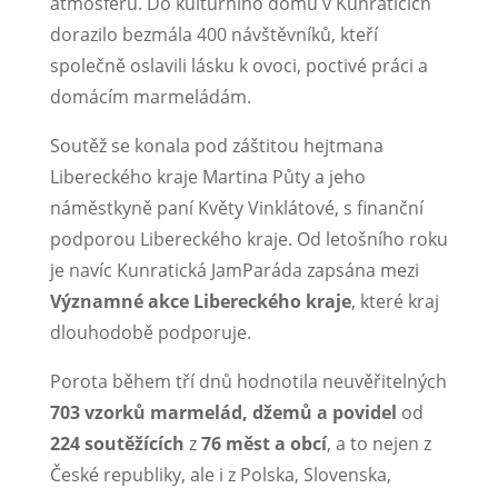
atmosféru. Do kulturního domu v Kunraticích
dorazilo bezmála 400 návštěvníků, kteří
společně oslavili lásku k ovoci, poctivé práci a
domácím marmeládám.
Soutěž se konala pod záštitou hejtmana
Libereckého kraje Martina Půty a jeho
náměstkyně paní Květy Vinklátové, s finanční
podporou Libereckého kraje. Od letošního roku
je navíc Kunratická JamParáda zapsána mezi
Významné akce Libereckého kraje
, které kraj
dlouhodobě podporuje.
Porota během tří dnů hodnotila neuvěřitelných
703 vzorků marmelád, džemů a povidel
od
224 soutěžících
z
76 měst a obcí
, a to nejen z
České republiky, ale i z Polska, Slovenska,