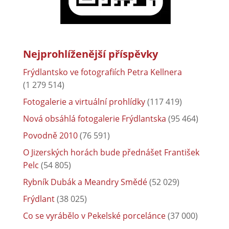
Nejprohlíženější příspěvky
Frýdlantsko ve fotografiích Petra Kellnera
(1 279 514)
Fotogalerie a virtuální prohlídky
(117 419)
Nová obsáhlá fotogalerie Frýdlantska
(95 464)
Povodně 2010
(76 591)
O Jizerských horách bude přednášet František
Pelc
(54 805)
Rybník Dubák a Meandry Smědé
(52 029)
Frýdlant
(38 025)
Co se vyrábělo v Pekelské porcelánce
(37 000)