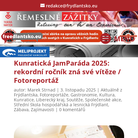
redakce@frydlantsko.eu
Kunratická JamParáda 2025:
rekordní ročník zná své vítěze /
Fotoreportáž
autor:
Marek Strnad
|
3. listopadu 2025
|
Aktuálně z
Frýdlantska
,
Fotoreportáže
,
Gastronomie
,
Kultura
,
Kunratice
,
Liberecký kraj
,
Soutěže
,
Společenské akce
,
Střední škola hospodářská a lesnická Frýdlant
,
Zábava
,
Zajímavosti
|
0 komentářů