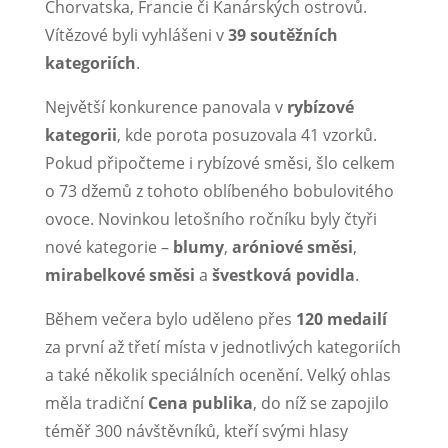
Chorvatska, Francie či Kanárských ostrovů.
Vítězové byli vyhlášeni v
39 soutěžních
kategoriích
.
Největší konkurence panovala v
rybízové
kategorii
, kde porota posuzovala 41 vzorků.
Pokud připočteme i rybízové směsi, šlo celkem
o 73 džemů z tohoto oblíbeného bobulovitého
ovoce. Novinkou letošního ročníku byly čtyři
nové kategorie –
blumy
,
aróniové směsi
,
mirabelkové směsi
a
švestková povidla
.
Během večera bylo uděleno přes
120 medailí
za první až třetí místa v jednotlivých kategoriích
a také několik speciálních ocenění. Velký ohlas
měla tradiční
Cena publika
, do níž se zapojilo
téměř 300 návštěvníků, kteří svými hlasy