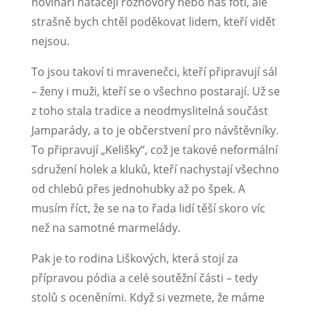
novináři natáčejí rozhovory nebo nás fotí, ale
strašně bych chtěl poděkovat lidem, kteří vidět
nejsou.
To jsou takoví ti mravenečci, kteří připravují sál
– ženy i muži, kteří se o všechno postarají. Už se
z toho stala tradice a neodmyslitelná součást
Jamparády, a to je občerstvení pro návštěvníky.
To připravují „Kelišky“, což je takové neformální
sdružení holek a kluků, kteří nachystají všechno
od chlebů přes jednohubky až po špek. A
musím říct, že se na to řada lidí těší skoro víc
než na samotné marmelády.
Pak je to rodina Liškových, která stojí za
přípravou pódia a celé soutěžní části – tedy
stolů s oceněními. Když si vezmete, že máme