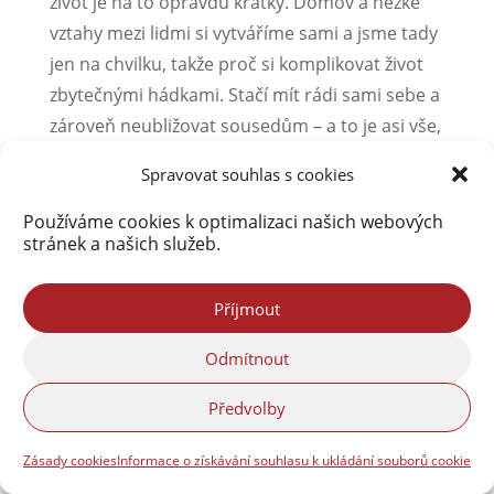
život je na to opravdu krátký. Domov a hezké
vztahy mezi lidmi si vytváříme sami a jsme tady
jen na chvilku, takže proč si komplikovat život
zbytečnými hádkami. Stačí mít rádi sami sebe a
zároveň neubližovat sousedům – a to je asi vše,
co bych chtěl vzkázat.
Spravovat souhlas s cookies
Co se týče nejbližších akcí, zveme vás na
Používáme cookies k optimalizaci našich webových
představení Boba Klepla. Bylo by skvělé, kdyby
stránek a našich služeb.
si čtenáři přišli koupit lístky a navštívili tento
večer. Bob Klepl je skvělý herec a jeho hosté
Příjmout
jsou také zajímaví, takže věřím, že to bude
zábavný večer.
Odmítnout
A určitě sledujte kulturní dění v Kunraticích a
Předvolby
vybírejte si akce podle toho, co vás nejvíc
Zásady cookies
Informace o získávání souhlasu k ukládání souborů cookie
osloví. Na Valentýna, 14. února, se bude konat