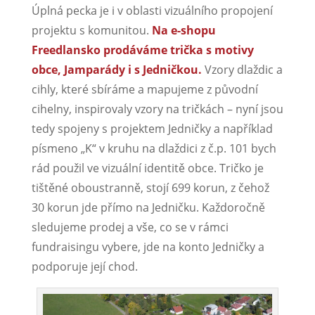
Úplná pecka je i v oblasti vizuálního propojení
projektu s komunitou.
Na e-shopu
Freedlansko prodáváme trička s motivy
obce, Jamparády i s Jedničkou.
Vzory dlaždic a
cihly, které sbíráme a mapujeme z původní
cihelny, inspirovaly vzory na tričkách – nyní jsou
tedy spojeny s projektem Jedničky a například
písmeno „K“ v kruhu na dlaždici z č.p. 101 bych
rád použil ve vizuální identitě obce. Tričko je
tištěné oboustranně, stojí 699 korun, z čehož
30 korun jde přímo na Jedničku. Každoročně
sledujeme prodej a vše, co se v rámci
fundraisingu vybere, jde na konto Jedničky a
podporuje její chod.