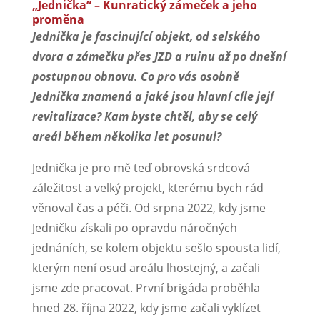
„Jednička“ – Kunratický zámeček a jeho
proměna
Jednička je fascinující objekt, od selského
dvora a zámečku přes JZD a ruinu až po dnešní
postupnou obnovu. Co pro vás osobně
Jednička znamená a jaké jsou hlavní cíle její
revitalizace? Kam byste chtěl, aby se celý
areál během několika let posunul?
Jednička je pro mě teď obrovská srdcová
záležitost a velký projekt, kterému bych rád
věnoval čas a péči. Od srpna 2022, kdy jsme
Jedničku získali po opravdu náročných
jednáních, se kolem objektu sešlo spousta lidí,
kterým není osud areálu lhostejný, a začali
jsme zde pracovat. První brigáda proběhla
hned 28. října 2022, kdy jsme začali vyklízet