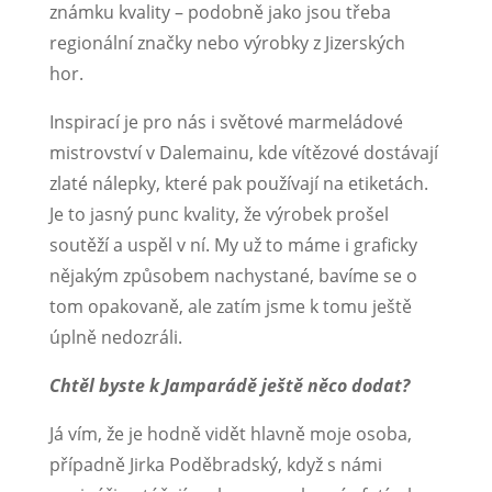
známku kvality – podobně jako jsou třeba
regionální značky nebo výrobky z Jizerských
hor.
Inspirací je pro nás i světové marmeládové
mistrovství v Dalemainu, kde vítězové dostávají
zlaté nálepky, které pak používají na etiketách.
Je to jasný punc kvality, že výrobek prošel
soutěží a uspěl v ní. My už to máme i graficky
nějakým způsobem nachystané, bavíme se o
tom opakovaně, ale zatím jsme k tomu ještě
úplně nedozráli.
Chtěl byste k Jamparádě ještě něco dodat?
Já vím, že je hodně vidět hlavně moje osoba,
případně Jirka Poděbradský, když s námi