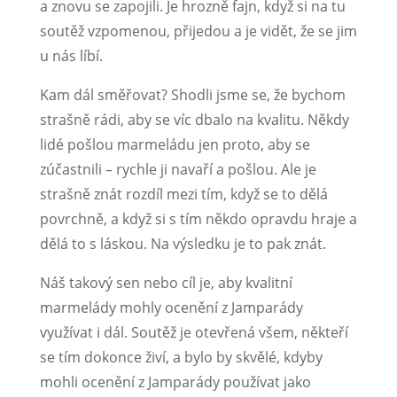
a znovu se zapojili. Je hrozně fajn, když si na tu
soutěž vzpomenou, přijedou a je vidět, že se jim
u nás líbí.
Kam dál směřovat? Shodli jsme se, že bychom
strašně rádi, aby se víc dbalo na kvalitu. Někdy
lidé pošlou marmeládu jen proto, aby se
zúčastnili – rychle ji navaří a pošlou. Ale je
strašně znát rozdíl mezi tím, když se to dělá
povrchně, a když si s tím někdo opravdu hraje a
dělá to s láskou. Na výsledku je to pak znát.
Náš takový sen nebo cíl je, aby kvalitní
marmelády mohly ocenění z Jamparády
využívat i dál. Soutěž je otevřená všem, někteří
se tím dokonce živí, a bylo by skvělé, kdyby
mohli ocenění z Jamparády používat jako