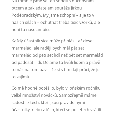
Na tomhle jsme se teď shodli s duchovním
otcem a zakladatelem soutěže Jirkou
Poděbradským. My jsme schopní – a je to v
našich silách – ochutnat třeba tisíc vzorků, ale
není to naše ambice.
Každý účastník sice může přihlásit až deset
marmelád, ale raději bych měl pět set
marmelád od pěti set lidí než pět set marmelád
od padesáti lidí. Děláme to kvůli lidem a právě
to nás na tom baví – že si s tím dají práci, že je
to zajímá.
Co mě hodně potěšilo, bylo v loňském ročníku
velké množství nováčků. Samozřejmě máme
radost i z těch, kteří jsou pravidelnými
účastníky, nebo z těch, kteří se po letech vrátili