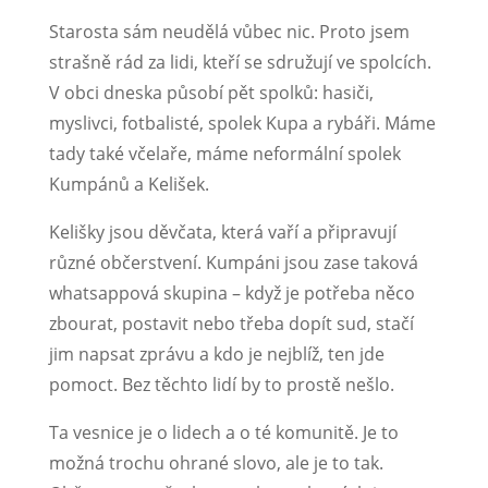
Starosta sám neudělá vůbec nic. Proto jsem
strašně rád za lidi, kteří se sdružují ve spolcích.
V obci dneska působí pět spolků: hasiči,
myslivci, fotbalisté, spolek Kupa a rybáři. Máme
tady také včelaře, máme neformální spolek
Kumpánů a Kelišek.
Kelišky jsou děvčata, která vaří a připravují
různé občerstvení. Kumpáni jsou zase taková
whatsappová skupina – když je potřeba něco
zbourat, postavit nebo třeba dopít sud, stačí
jim napsat zprávu a kdo je nejblíž, ten jde
pomoct. Bez těchto lidí by to prostě nešlo.
Ta vesnice je o lidech a o té komunitě. Je to
možná trochu ohrané slovo, ale je to tak.