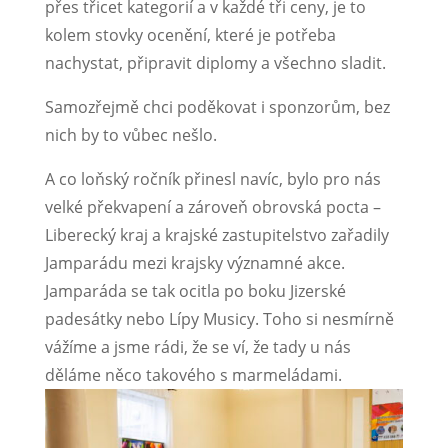
přes třicet kategorií a v každé tři ceny, je to
kolem stovky ocenění, které je potřeba
nachystat, připravit diplomy a všechno sladit.
Samozřejmě chci poděkovat i sponzorům, bez
nich by to vůbec nešlo.
A co loňský ročník přinesl navíc, bylo pro nás
velké překvapení a zároveň obrovská pocta –
Liberecký kraj a krajské zastupitelstvo zařadily
Jamparádu mezi krajsky významné akce.
Jamparáda se tak ocitla po boku Jizerské
padesátky nebo Lípy Musicy. Toho si nesmírně
vážíme a jsme rádi, že se ví, že tady u nás
děláme něco takového s marmeládami.