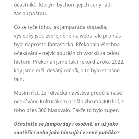
účastníků, kterým bychom jejich ceny rádi
zaslali poštou.
Co se týče toho, jak Jamparáda dopadla,
výsledky jsou zveřejněné na webu, ale pro nás
byla naprosto fantastická. Překonala všechna
očekávání – nejvíc soutěžních vzorků za celou
historii. Překonali jsme tak i rekord z roku 2022,
kdy jsme měli desátý ročník, a to bylo strašně
fajn.
Musím říct, že i divácká návštěva předčila naše
očekávání. Kulturákem prošlo zhruba 400 lidí, z
toho přes 300 hlasovalo. Takže to bylo super.
Účastníte se Jamparády i osobně, ať už jako
soutěžící nebo jako hlasující v ceně publika?