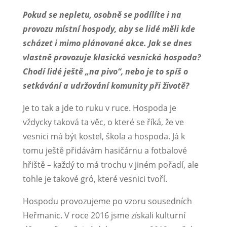
Pokud se nepletu, osobně se podílíte i na
provozu místní hospody, aby se lidé měli kde
scházet i mimo plánované akce. Jak se dnes
vlastně provozuje klasická vesnická hospoda?
Chodí lidé ještě „na pivo“, nebo je to spíš o
setkávání a udržování komunity při životě?
Je to tak a jde to ruku v ruce. Hospoda je
vždycky taková ta věc, o které se říká, že ve
vesnici má být kostel, škola a hospoda. Já k
tomu ještě přidávám hasičárnu a fotbalové
hřiště – každý to má trochu v jiném pořadí, ale
tohle je takové gró, které vesnici tvoří.
Hospodu provozujeme po vzoru sousedních
Heřmanic. V roce 2016 jsme získali kulturní