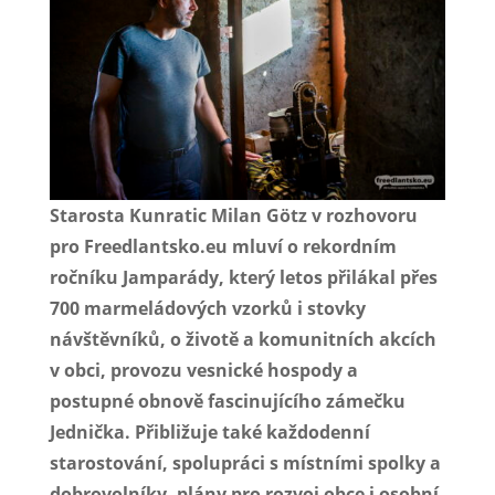
Starosta Kunratic Milan Götz v rozhovoru
pro Freedlantsko.eu mluví o rekordním
ročníku Jamparády, který letos přilákal přes
700 marmeládových vzorků i stovky
návštěvníků, o životě a komunitních akcích
v obci, provozu vesnické hospody a
postupné obnově fascinujícího zámečku
Jednička. Přibližuje také každodenní
starostování, spolupráci s místními spolky a
dobrovolníky, plány pro rozvoj obce i osobní