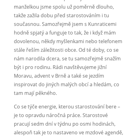
manželkou jsme spolu už poměrně dlouho,
takže zažila dobu před starostováním i tu
současnou. Samozřejmě jsem s Kunraticemi
hodně spjatý a funguje to tak, že i když mám
dovolenou, někdy myšlenkami nebo telefonem
stále řeším záležitosti obce. Od té doby, co se
nám narodila dcera, se tu samozřejmě snažím
být i pro rodinu. Rádi navštěvujeme jižní
Moravu, advent v Brně a také se jezdím
inspirovat do jiných malých obcí a hledám, co
tam mají pěkného.
Co se týče energie, kterou starostování bere –
je to opravdu náročná práce. Starostové
pracují sedm dní v týdnu po osmi hodinách,
alespoň tak je to nastaveno ve mzdové agendě,