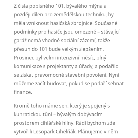
Z čísla popisného 101, bývalého mlýna a
později dílen pro zemědělskou techniku, by
měla vzniknout hasičská zbrojnice. Současné
podmínky pro hasiče jsou omezené – stávající
garáž nemá vhodné sociální zázemí, takže
přesun do 101 bude velkým zlepšením.
Prosinec byl velmi intenzivní měsíc, plný
komunikace s projektanty a úřady, a podařilo
se získat pravomocné stavební povolení. Nyní
můžeme začít budovat, pokud se podaří sehnat
finance.
Kromě toho máme sen, který je spojený s
kunratickou tůní – bývalým dobývacím
prostorem cihlářské hlíny. Rádi bychom zde
vytvořili Lesopark Cihelňák. Plánujeme v něm