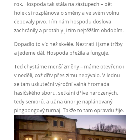
rok. Hospoda tak stála na zástupech – pět
holek si rozplánovalo směny a ve svém volnu
čepovaly pivo. Tím nám hospodu doslova
zachránily a protáhly ji tím nejtěžším obdobím.
Dopadlo to víc než skvěle. Neztratili jsme tržby
a jedeme dál. Hospoda přežila a funguje.
Teď chystáme menší změny – máme otevřeno i
v neděli, což dřív přes zimu nebývalo. V lednu
se tam uskuteční výroční valná hromada
hasičského sboru, setkání dříve narozených,
tedy seniorů, a už na únor je naplánovaný
pingpongový turnaj. Takže to tam opravdu žije.