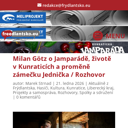
redakce@frydlantsko.eu
Milan Götz o Jamparádě, životě
v Kunraticích a proměně
zámečku Jednička / Rozhovor
autor:
Marek Strnad
|
21. ledna 2026
|
Aktuálně z
Frýdlantska
,
Hasiči
,
Kultura
,
Kunratice
,
Liberecký kraj
,
Projekty a samospráva
,
Rozhovory
,
Spolky a sdružení
|
0 komentářů