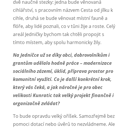
dvě naučné stezky: jedna bude věnovaná
cihlářství, s pracovním názvem Cesta od jílku k
cihle, druhá se bude věnovat místní fauně a
flóře, aby lidé poznali, co v tůni žije a roste. Celý
areál Jedničky bychom tak chtěli propojit s
tímto místem, aby spolu harmonicky žily.
Na Jedničce už se díky obci, dobrovolníkům i
grantům udělalo hodně práce – modernizace
sociálního zázemí, úklid, příprava prostor pro
komunitní využití. Co je další konkrétní krok,
který vás čeká, a jak náročné je pro obec
velikosti Kunratic tak velký projekt finančně i
organizačně zvládat?
To bude opravdu velký oříšek. Samozřejmě bez
pomoci dotací nebo úvěrů to nezvládneme. Ale