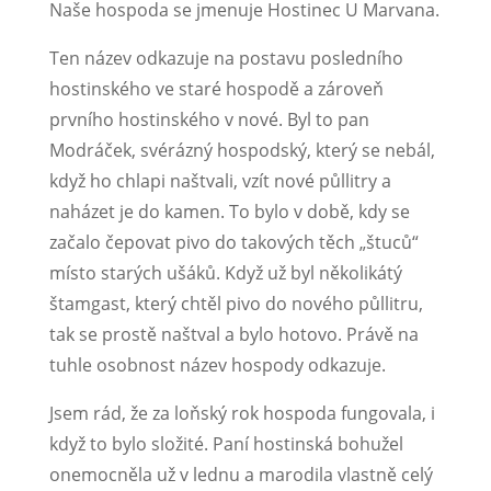
Naše hospoda se jmenuje Hostinec U Marvana.
Ten název odkazuje na postavu posledního
hostinského ve staré hospodě a zároveň
prvního hostinského v nové. Byl to pan
Modráček, svérázný hospodský, který se nebál,
když ho chlapi naštvali, vzít nové půllitry a
naházet je do kamen. To bylo v době, kdy se
začalo čepovat pivo do takových těch „štuců“
místo starých ušáků. Když už byl několikátý
štamgast, který chtěl pivo do nového půllitru,
tak se prostě naštval a bylo hotovo. Právě na
tuhle osobnost název hospody odkazuje.
Jsem rád, že za loňský rok hospoda fungovala, i
když to bylo složité. Paní hostinská bohužel
onemocněla už v lednu a marodila vlastně celý