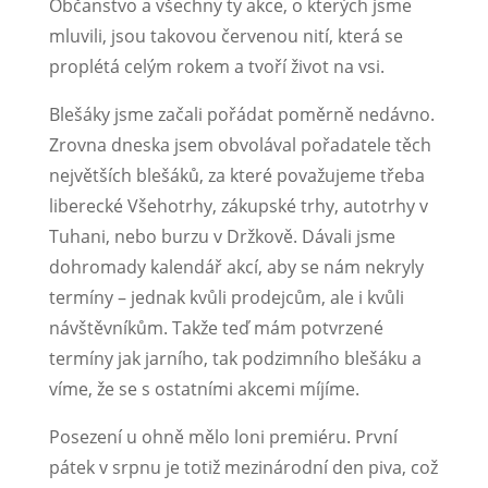
Občanstvo a všechny ty akce, o kterých jsme
mluvili, jsou takovou červenou nití, která se
proplétá celým rokem a tvoří život na vsi.
Blešáky jsme začali pořádat poměrně nedávno.
Zrovna dneska jsem obvolával pořadatele těch
největších blešáků, za které považujeme třeba
liberecké Všehotrhy, zákupské trhy, autotrhy v
Tuhani, nebo burzu v Držkově. Dávali jsme
dohromady kalendář akcí, aby se nám nekryly
termíny – jednak kvůli prodejcům, ale i kvůli
návštěvníkům. Takže teď mám potvrzené
termíny jak jarního, tak podzimního blešáku a
víme, že se s ostatními akcemi míjíme.
Posezení u ohně mělo loni premiéru. První
pátek v srpnu je totiž mezinárodní den piva, což