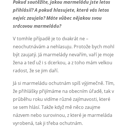
Pokud soutěžíte, jakou marmeládu jste letos
přihlásil? A pokud hlasujete, která vás letos
nejvíc zaujala? Máte vůbec nějakou svou
srdcovou marmeládu?
V tomhle případě je to dvakrát ne –
neochutnávám a nehlasuju. Protože bych mohl
být zaujatý. Já marmelády nevařím, vaří je moje
žena a teď už i s dcerkou, a z toho mám velkou
radost, že se jim daří.
Já si marmeládu ochutnám spíš výjimečně. Tím,
že přihlášky přijímáme na obecním úřadě, tak v
průběhu roku vidíme různé zajímavosti, které
se sem hlásí. Takže když mě něco zaujme
názvem nebo surovinou, z které je marmeláda
vyrobená, tak ji třeba ochutnám.