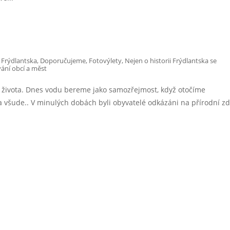
 Frýdlantska
,
Doporučujeme
,
Fotovýlety
,
Nejen o historii Frýdlantska se
ání obcí a měst
ho života. Dnes vodu bereme jako samozřejmost, když otočíme
 všude.. V minulých dobách byli obyvatelé odkázáni na přírodní zd