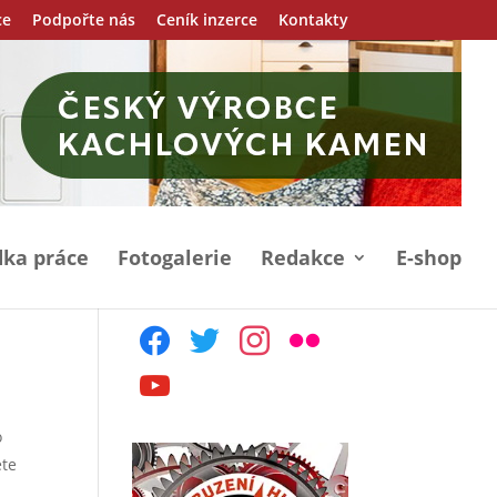
ce
Podpořte nás
Ceník inzerce
Kontakty
ka práce
Fotogalerie
Redakce
E-shop
facebook
twitter
instagram
flickr
youtube
o
ete