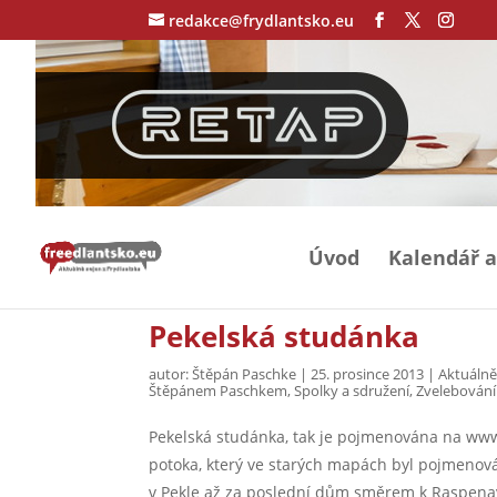
redakce@frydlantsko.eu
Úvod
Kalendář a
Pekelská studánka
autor:
Štěpán Paschke
|
25. prosince 2013
|
Aktuálně
Štěpánem Paschkem
,
Spolky a sdružení
,
Zvelebování
Pekelská studánka, tak je pojmenována na www.
potoka, který ve starých mapách byl pojmeno
v Pekle až za poslední dům směrem k Raspenav