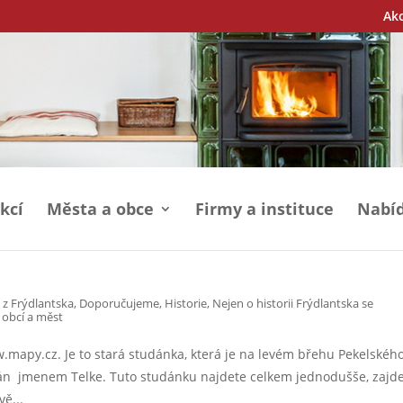
Ak
kcí
Města a obce
Firmy a instituce
Nabíd
 z Frýdlantska
,
Doporučujeme
,
Historie
,
Nejen o historii Frýdlantska se
 obcí a měst
mapy.cz. Je to stará studánka, která je na levém břehu Pekelskéh
ván jmenem Telke. Tuto studánku najdete celkem jednodušše, zajd
ě...