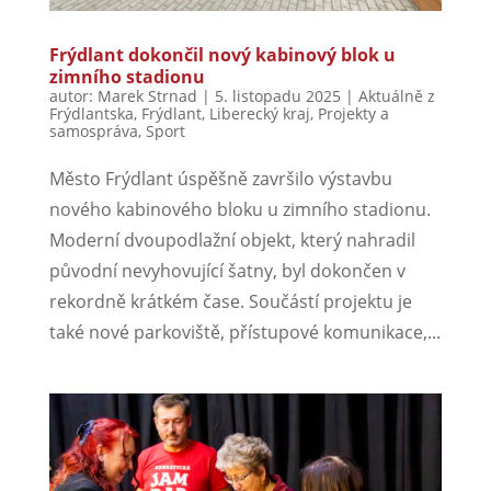
Frýdlant dokončil nový kabinový blok u
zimního stadionu
autor:
Marek Strnad
|
5. listopadu 2025
|
Aktuálně z
Frýdlantska
,
Frýdlant
,
Liberecký kraj
,
Projekty a
samospráva
,
Sport
Město Frýdlant úspěšně završilo výstavbu
nového kabinového bloku u zimního stadionu.
Moderní dvoupodlažní objekt, který nahradil
původní nevyhovující šatny, byl dokončen v
rekordně krátkém čase. Součástí projektu je
také nové parkoviště, přístupové komunikace,...