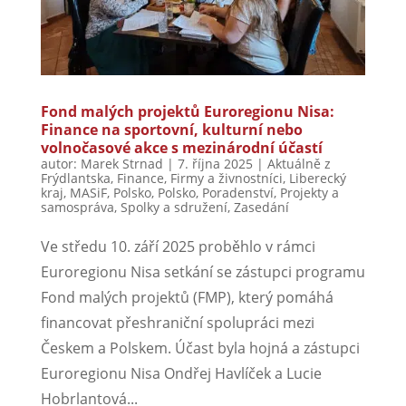
Fond malých projektů Euroregionu Nisa:
Finance na sportovní, kulturní nebo
volnočasové akce s mezinárodní účastí
autor:
Marek Strnad
|
7. října 2025
|
Aktuálně z
Frýdlantska
,
Finance
,
Firmy a živnostníci
,
Liberecký
kraj
,
MASiF
,
Polsko
,
Polsko
,
Poradenství
,
Projekty a
samospráva
,
Spolky a sdružení
,
Zasedání
Ve středu 10. září 2025 proběhlo v rámci
Euroregionu Nisa setkání se zástupci programu
Fond malých projektů (FMP), který pomáhá
financovat přeshraniční spolupráci mezi
Českem a Polskem. Účast byla hojná a zástupci
Euroregionu Nisa Ondřej Havlíček a Lucie
Hobrlantová...