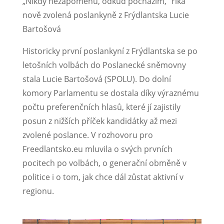
„Nikdy nezapomenu, odkud pocházím,“ říká
nově zvolená poslankyně z Frýdlantska Lucie
Bartošová
Historicky první poslankyní z Frýdlantska se po
letošních volbách do Poslanecké sněmovny
stala Lucie Bartošová (SPOLU). Do dolní
komory Parlamentu se dostala díky výraznému
počtu preferenčních hlasů, které jí zajistily
posun z nižších příček kandidátky až mezi
zvolené poslance. V rozhovoru pro
Freedlantsko.eu mluvila o svých prvních
pocitech po volbách, o generační obměně v
politice i o tom, jak chce dál zůstat aktivní v
regionu.