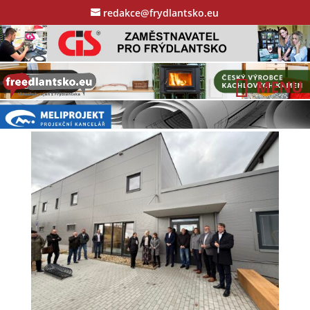
redakce@frydlantsko.eu