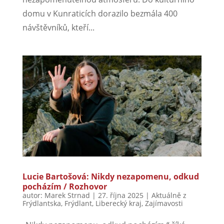
domu v Kunraticích dorazilo bezmála 400
návštěvníků, kteří...
Lucie Bartošová: Nikdy nezapomenu, odkud
pocházím / Rozhovor
autor:
Marek Strnad
|
27. října 2025
|
Aktuálně z
Frýdlantska
,
Frýdlant
,
Liberecký kraj
,
Zajímavosti