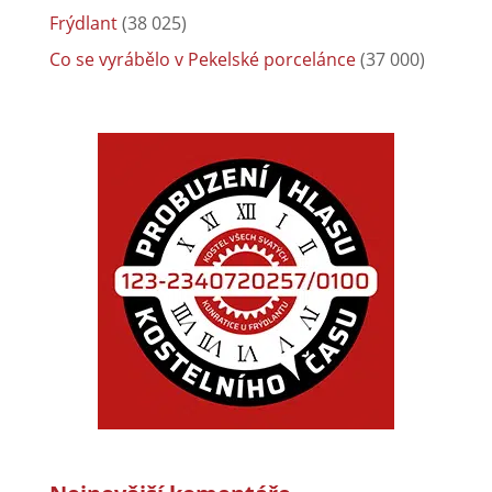
Frýdlant
(38 025)
Co se vyrábělo v Pekelské porcelánce
(37 000)