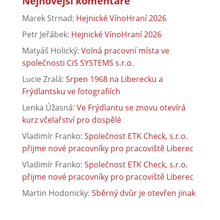
Nejnovější komentáře
Marek Strnad
:
Hejnické VínoHraní 2026
Petr Jeřábek
:
Hejnické VínoHraní 2026
Matyáš Holický
:
Volná pracovní místa ve
společnosti CiS SYSTEMS s.r.o.
Lucie Zralá
:
Srpen 1968 na Liberecku a
Frýdlantsku ve fotografiích
Lenka Úžasná
:
Ve Frýdlantu se znovu otevírá
kurz včelařství pro dospělé
Vladimír Franko
:
Společnost ETK Check, s.r.o.
přijme nové pracovníky pro pracoviště Liberec
Vladimír Franko
:
Společnost ETK Check, s.r.o.
přijme nové pracovníky pro pracoviště Liberec
Martin Hodonicky
:
Sběrný dvůr je otevřen jinak