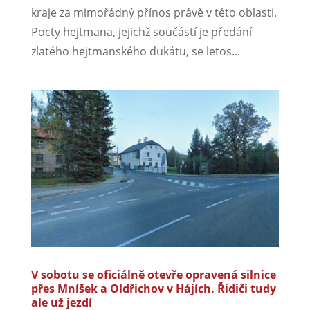
kraje za mimořádný přínos právě v této oblasti.
Pocty hejtmana, jejichž součástí je předání
zlatého hejtmanského dukátu, se letos...
V sobotu se oficiálně otevře opravená silnice
přes Mníšek a Oldřichov v Hájích. Řidiči tudy
ale už jezdí