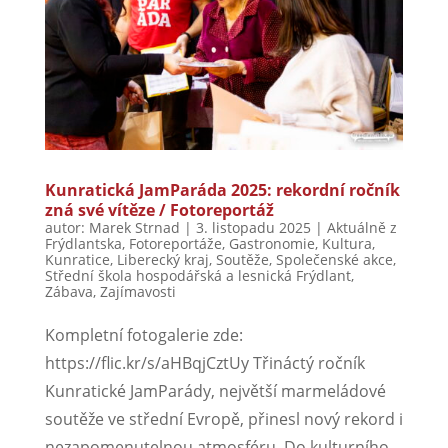
Kunratická JamParáda 2025: rekordní ročník
zná své vítěze / Fotoreportáž
autor:
Marek Strnad
|
3. listopadu 2025
|
Aktuálně z
Frýdlantska
,
Fotoreportáže
,
Gastronomie
,
Kultura
,
Kunratice
,
Liberecký kraj
,
Soutěže
,
Společenské akce
,
Střední škola hospodářská a lesnická Frýdlant
,
Zábava
,
Zajímavosti
Kompletní fotogalerie zde:
https://flic.kr/s/aHBqjCztUy Třináctý ročník
Kunratické JamParády, největší marmeládové
soutěže ve střední Evropě, přinesl nový rekord i
nezapomenutelnou atmosféru. Do kulturního