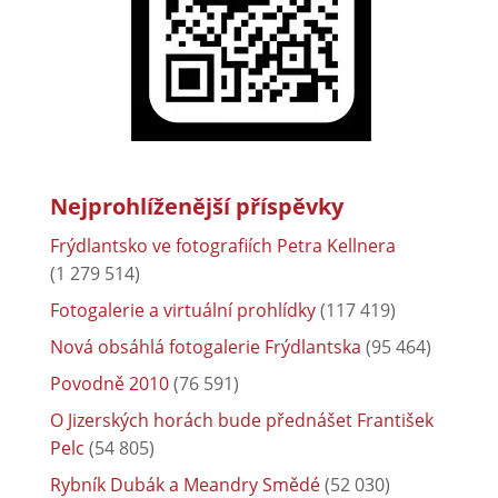
Nejprohlíženější příspěvky
Frýdlantsko ve fotografiích Petra Kellnera
(1 279 514)
Fotogalerie a virtuální prohlídky
(117 419)
Nová obsáhlá fotogalerie Frýdlantska
(95 464)
Povodně 2010
(76 591)
O Jizerských horách bude přednášet František
Pelc
(54 805)
Rybník Dubák a Meandry Smědé
(52 030)