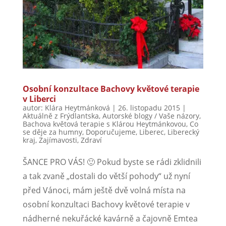
Osobní konzultace Bachovy květové terapie
v Liberci
autor:
Klára Heytmánková
|
26. listopadu 2015
|
Aktuálně z Frýdlantska
,
Autorské blogy / Vaše názory
,
Bachova květová terapie s Klárou Heytmánkovou
,
Co
se děje za humny
,
Doporučujeme
,
Liberec
,
Liberecký
kraj
,
Zajímavosti
,
Zdraví
ŠANCE PRO VÁS! 🙂 Pokud byste se rádi zklidnili
a tak zvaně „dostali do větší pohody“ už nyní
před Vánoci, mám ještě dvě volná místa na
osobní konzultaci Bachovy květové terapie v
nádherné nekuřácké kavárně a čajovně Emtea