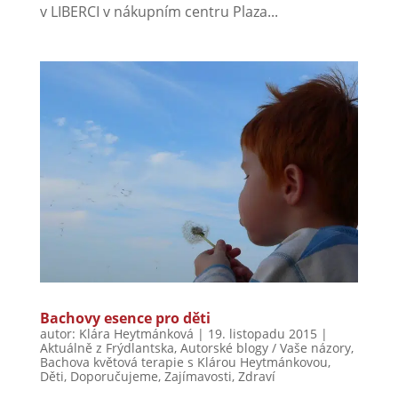
v LIBERCI v nákupním centru Plaza...
Bachovy esence pro děti
autor:
Klára Heytmánková
|
19. listopadu 2015
|
Aktuálně z Frýdlantska
,
Autorské blogy / Vaše názory
,
Bachova květová terapie s Klárou Heytmánkovou
,
Děti
,
Doporučujeme
,
Zajímavosti
,
Zdraví