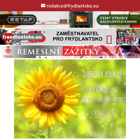
redakce@frydlantsko.eu