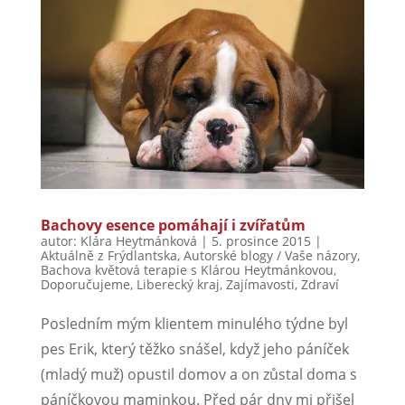
Bachovy esence pomáhají i zvířatům
autor:
Klára Heytmánková
|
5. prosince 2015
|
Aktuálně z Frýdlantska
,
Autorské blogy / Vaše názory
,
Bachova květová terapie s Klárou Heytmánkovou
,
Doporučujeme
,
Liberecký kraj
,
Zajímavosti
,
Zdraví
Posledním mým klientem minulého týdne byl
pes Erik, který těžko snášel, když jeho páníček
(mladý muž) opustil domov a on zůstal doma s
páníčkovou maminkou. Před pár dny mi přišel