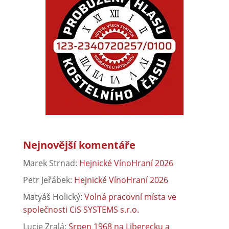
Nejnovější komentáře
Marek Strnad
:
Hejnické VínoHraní 2026
Petr Jeřábek
:
Hejnické VínoHraní 2026
Matyáš Holický
:
Volná pracovní místa ve
společnosti CiS SYSTEMS s.r.o.
Lucie Zralá
:
Srpen 1968 na Liberecku a