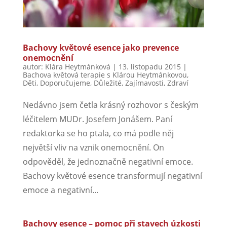
Bachovy květové esence jako prevence
onemocnění
autor:
Klára Heytmánková
|
13. listopadu 2015
|
Bachova květová terapie s Klárou Heytmánkovou
,
Děti
,
Doporučujeme
,
Důležité
,
Zajímavosti
,
Zdraví
Nedávno jsem četla krásný rozhovor s českým
léčitelem MUDr. Josefem Jonášem. Paní
redaktorka se ho ptala, co má podle něj
největší vliv na vznik onemocnění. On
odpověděl, že jednoznačně negativní emoce.
Bachovy květové esence transformují negativní
emoce a negativní...
Bachovy esence – pomoc při stavech úzkosti