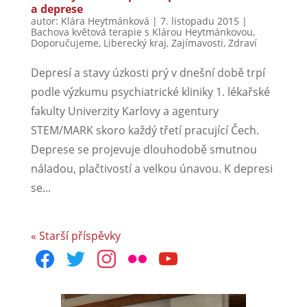
a deprese
autor:
Klára Heytmánková
|
7. listopadu 2015
|
Bachova květová terapie s Klárou Heytmánkovou
,
Doporučujeme
,
Liberecký kraj
,
Zajímavosti
,
Zdraví
Depresí a stavy úzkosti prý v dnešní době trpí
podle výzkumu psychiatrické kliniky 1. lékařské
fakulty Univerzity Karlovy a agentury
STEM/MARK skoro každý třetí pracující Čech.
Deprese se projevuje dlouhodobě smutnou
náladou, plačtivostí a velkou únavou. K depresi
se...
« Starší příspěvky
facebook
twitter
instagram
flickr
youtube