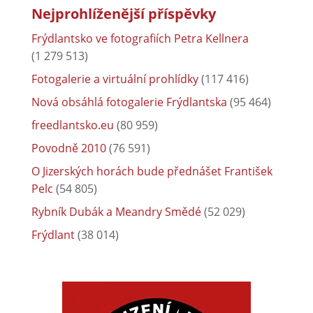
Nejprohlíženější příspěvky
Frýdlantsko ve fotografiích Petra Kellnera
(1 279 513)
Fotogalerie a virtuální prohlídky
(117 416)
Nová obsáhlá fotogalerie Frýdlantska
(95 464)
freedlantsko.eu
(80 959)
Povodně 2010
(76 591)
O Jizerských horách bude přednášet František
Pelc
(54 805)
Rybník Dubák a Meandry Smědé
(52 029)
Frýdlant
(38 014)