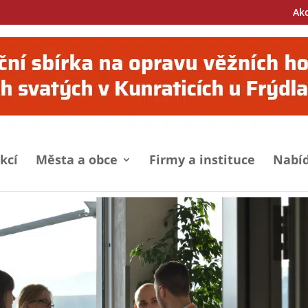
Ak
kcí
Města a obce
Firmy a instituce
Nabíd