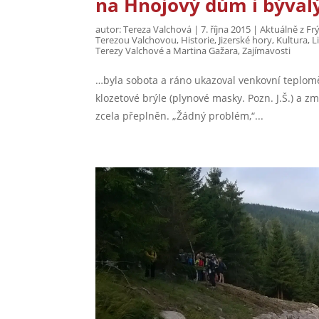
na Hnojový dům i býval
autor:
Tereza Valchová
|
7. října 2015
|
Aktuálně z Fr
Terezou Valchovou
,
Historie
,
Jizerské hory
,
Kultura
,
L
Terezy Valchové a Martina Gažara
,
Zajímavosti
…byla sobota a ráno ukazoval venkovní teplom
klozetové brýle (plynové masky. Pozn. J.Š.) a z
zcela přeplněn. „Žádný problém,“...