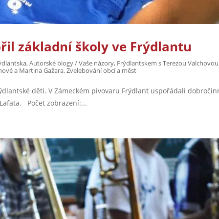
il základní školy ve Frýdlantu
ýdlantska
,
Autorské blogy / Vaše názory
,
Frýdlantskem s Terezou Valchovou
hové a Martina Gažara
,
Zvelebování obcí a měst
lantské děti. V Zámeckém pivovaru Frýdlant uspořádali dobročin
Lafata. Počet zobrazení:...