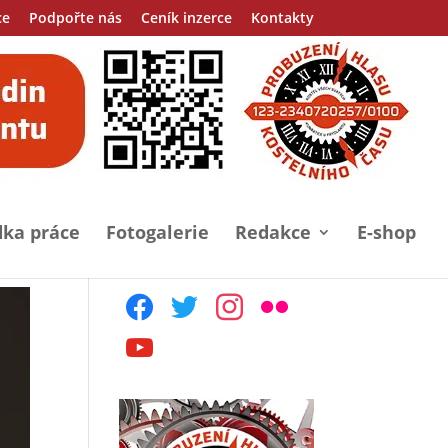
ce
Podpořte nás
Ceník inzerce
Kontakty
ka práce
Fotogalerie
Redakce
E-shop
facebook
twitter
instagram
flickr
youtube