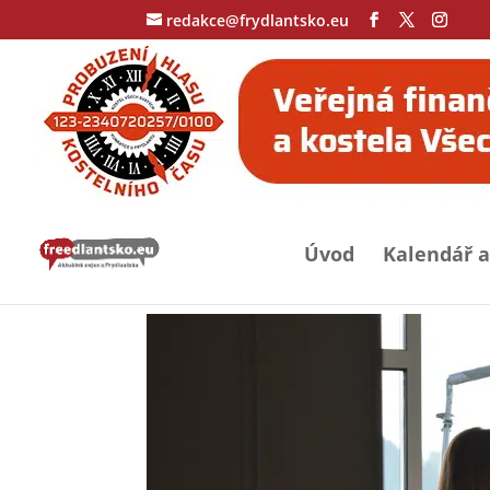
redakce@frydlantsko.eu
Úvod
Kalendář a