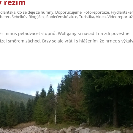
ý režim
ýdlantska
,
Co se děje za humny
,
Doporučujeme
,
Fotoreportáže
,
Frýdlantske
iberec
,
Šebelkův Blo(g)ček
,
Společenské akce
,
Turistika
,
Videa
,
Videoreportáž
ěr mínus pětadvacet stupňů. Wolfgang si nasadil na zdi pověstně
mizel směrem záchod. Brzy se ale vrátil s hlášením, že hrnec s výkaly