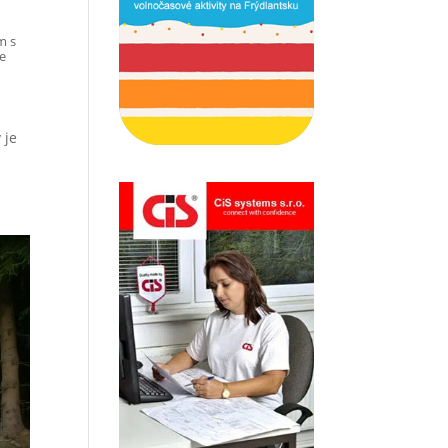
m s
e
 je