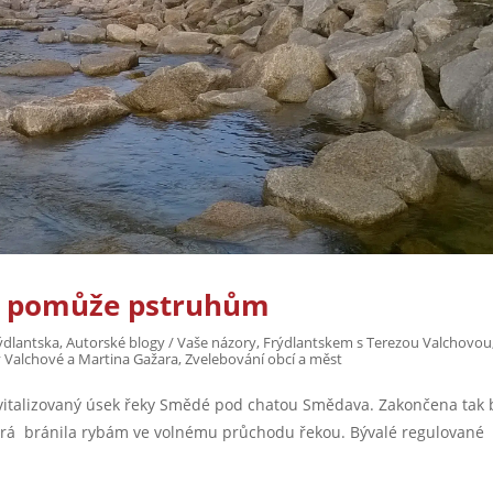
dé pomůže pstruhům
ýdlantska
,
Autorské blogy / Vaše názory
,
Frýdlantskem s Terezou Valchovou
 Valchové a Martina Gažara
,
Zvelebování obcí a měst
revitalizovaný úsek řeky Smědé pod chatou Smědava. Zakončena tak 
která bránila rybám ve volnému průchodu řekou. Bývalé regulované