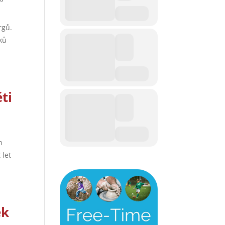
rgů.
ků
ti
n
 let
ek