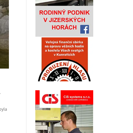
,
byla