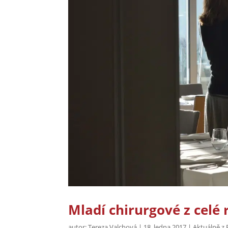
Mladí chirurgové z celé 
autor:
Tereza Valchová
|
18. ledna 2017
|
Aktuálně z 