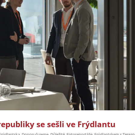
republiky se sešli ve Frýdlantu
Frýdlantska
,
Doporučujeme
,
Důležité
,
Fotoreportáže
,
Frýdlantskem s Terez