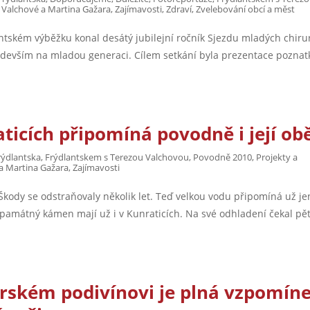
 Valchové a Martina Gažara
,
Zajímavosti
,
Zdraví
,
Zvelebování obcí a měst
tském výběžku konal desátý jubilejní ročník Sjezdu mladých chiru
ředevším na mladou generaci. Cílem setkání byla prezentace poznat
cích připomíná povodně i její obě
rýdlantska
,
Frýdlantskem s Terezou Valchovou
,
Povodně 2010
,
Projekty a
a Martina Gažara
,
Zajímavosti
Škody se odstraňovaly několik let. Teď velkou vodu připomíná už je
 památný kámen mají už i v Kunraticích. Na své odhladení čekal pět
orském podivínovi je plná vzpomín