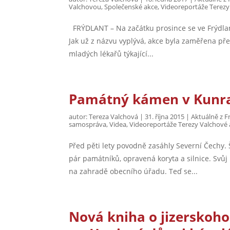
Valchovou
,
Společenské akce
,
Videoreportáže Terezy
FRÝDLANT – Na začátku prosince se ve Frýdlan
Jak už z názvu vyplývá, akce byla zaměřena p
mladých lékařů týkající...
Památný kámen v Kunrati
autor:
Tereza Valchová
|
31. října 2015
|
Aktuálně z F
samospráva
,
Videa
,
Videoreportáže Terezy Valchové 
Před pěti lety povodně zasáhly Severní Čechy. 
pár památníků, opravená koryta a silnice. Svůj
na zahradě obecního úřadu. Teď se...
Nová kniha o jizerskoh