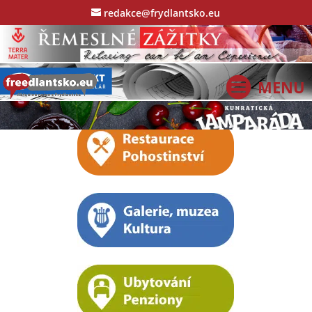
redakce@frydlantsko.eu