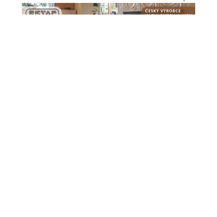
43. Letní jazzová dílna Karla Velebného opět
oživí Frýdlant Frýdlant se i letos stane dějištěm
jedné z nejvýznamnějších jazzových událostí v
České republice. 43. ročník Letní jazzové dílny