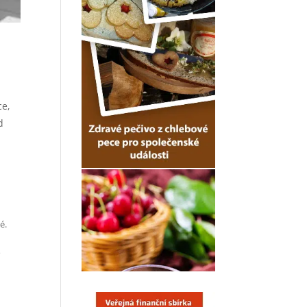
ce,
d
é.
é