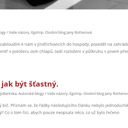
ogy / Vaše názory
,
Egotrip. Osobní blog Jany Rotterové.
 zabloudím k nám v Jindřichovicích do hospody, posedět na zahrád
nitř v pološeru osm chlapů, sedí rozloženi v půlkruhu s pivem pře
 jak být šťastný.
rýdlantska
,
Autorské blogy / Vaše názory
,
Egotrip. Osobní blog Jany Rotterov
brý bič. Přiznám se, že řádky následujícího článku nebylo jednoduch
astný? Co o tom říci, abych pouze neopsala něco, co už bylo řečeno