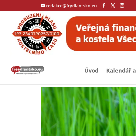
redakce@frydlantsko.eu
Úvod
Kalendář a