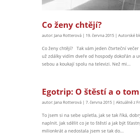
Co ženy chtějí?
autor:
Jana Rotterová
|
19. června 2015
|
Autorské bl
Co ženy chtějí? Tak vám jeden čtvrteční večer
už zdálky vidím dveře od hospody dokořán a uv
sebou a koukají spolu na televizi. Než mi...
Egotrip: O štěstí a o tom
autor:
Jana Rotterová
|
7. června 2015
|
Aktuálně z F
To jsem si na sebe upletla, jak se tak říká, do
naplnit. Jak sdělit co je to štěstí a jak být šť
milionkrát a nedostala jsem se tak do...