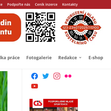
ce
Podpořte nás
Ceník inzerce
Kontakty
ka práce
Fotogalerie
Redakce
E-shop
facebook
twitter
instagram
flickr
youtube