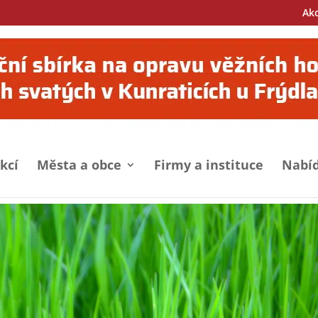
Ak
kcí
Města a obce
Firmy a instituce
Nabíd