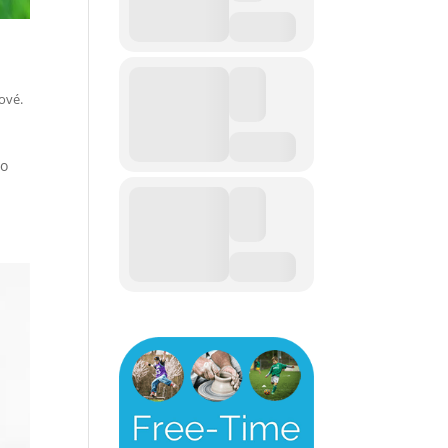
ové.
 o