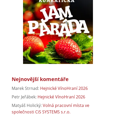
Nejnovější komentáře
Marek Strnad
:
Hejnické VínoHraní 2026
Petr Jeřábek
:
Hejnické VínoHraní 2026
Matyáš Holický
:
Volná pracovní místa ve
společnosti CiS SYSTEMS s.r.o.