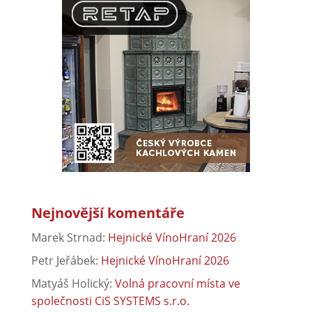
Nejnovější komentáře
Marek Strnad
:
Hejnické VínoHraní 2026
Petr Jeřábek
:
Hejnické VínoHraní 2026
Matyáš Holický
:
Volná pracovní místa ve
společnosti CiS SYSTEMS s.r.o.