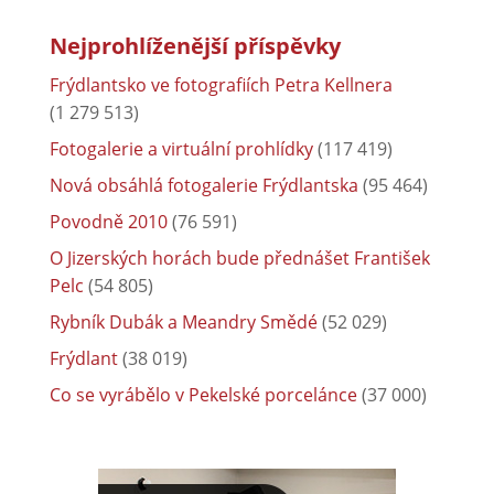
Nejprohlíženější příspěvky
Frýdlantsko ve fotografiích Petra Kellnera
(1 279 513)
Fotogalerie a virtuální prohlídky
(117 419)
Nová obsáhlá fotogalerie Frýdlantska
(95 464)
Povodně 2010
(76 591)
O Jizerských horách bude přednášet František
Pelc
(54 805)
Rybník Dubák a Meandry Smědé
(52 029)
Frýdlant
(38 019)
Co se vyrábělo v Pekelské porcelánce
(37 000)