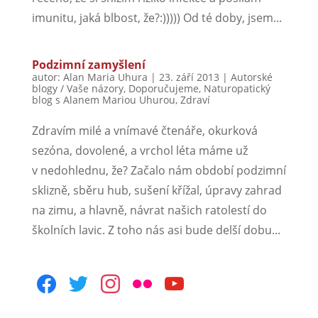
imunitu, jaká blbost, že?:))))) Od té doby, jsem...
Podzimní zamyšlení
autor:
Alan Maria Uhura
|
23. září 2013
|
Autorské
blogy / Vaše názory
,
Doporučujeme
,
Naturopatický
blog s Alanem Mariou Uhurou
,
Zdraví
Zdravím milé a vnímavé čtenáře, okurková
sezóna, dovolené, a vrchol léta máme už
v nedohlednu, že? Začalo nám období podzimní
sklizně, sběru hub, sušení křížal, úpravy zahrad
na zimu, a hlavně, návrat našich ratolestí do
školních lavic. Z toho nás asi bude delší dobu...
facebook
twitter
instagram
flickr
youtube