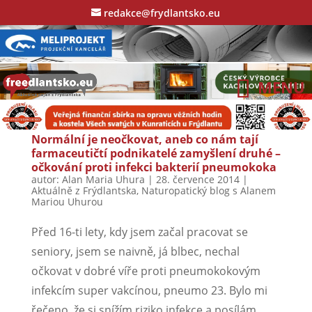
redakce@frydlantsko.eu
Normální je neočkovat, aneb co nám tají
farmaceutičtí podnikatelé zamyšlení druhé –
očkování proti infekci bakterií pneumokoka
autor:
Alan Maria Uhura
|
28. července 2014
|
Aktuálně z Frýdlantska
,
Naturopatický blog s Alanem
Mariou Uhurou
Před 16-ti lety, kdy jsem začal pracovat se
seniory, jsem se naivně, já blbec, nechal
očkovat v dobré víře proti pneumokokovým
infekcím super vakcínou, pneumo 23. Bylo mi
řečeno, že si snížím riziko infekce a posílám