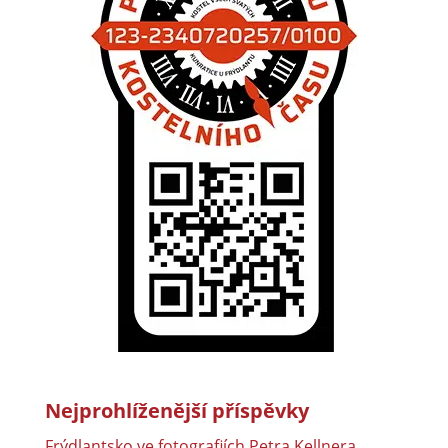
Nejprohlíženější příspěvky
Frýdlantsko ve fotografiích Petra Kellnera