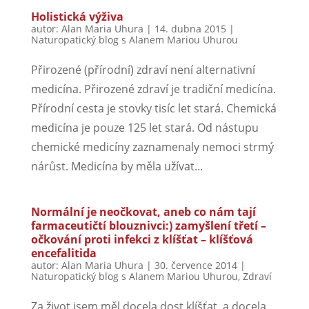
Holistická výživa
autor:
Alan Maria Uhura
|
14. dubna 2015
|
Naturopatický blog s Alanem Mariou Uhurou
Přirozené (přírodní) zdraví není alternativní
medicína. Přirozené zdraví je tradiční medicína.
Přírodní cesta je stovky tisíc let stará. Chemická
medicína je pouze 125 let stará. Od nástupu
chemické medicíny zaznamenaly nemoci strmý
nárůst. Medicína by měla užívat...
Normální je neočkovat, aneb co nám tají
farmaceutičtí blouznivci:) zamyšlení třetí –
očkování proti infekci z klíšťat – klíšťová
encefalitida
autor:
Alan Maria Uhura
|
30. července 2014
|
Naturopatický blog s Alanem Mariou Uhurou
,
Zdraví
Za život jsem měl docela dost klíšťat, a docela