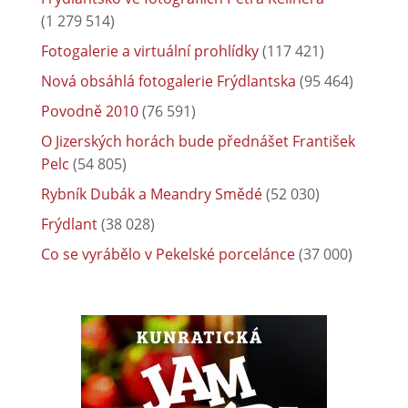
(1 279 514)
Fotogalerie a virtuální prohlídky
(117 421)
Nová obsáhlá fotogalerie Frýdlantska
(95 464)
Povodně 2010
(76 591)
O Jizerských horách bude přednášet František
Pelc
(54 805)
Rybník Dubák a Meandry Smědé
(52 030)
Frýdlant
(38 028)
Co se vyrábělo v Pekelské porcelánce
(37 000)