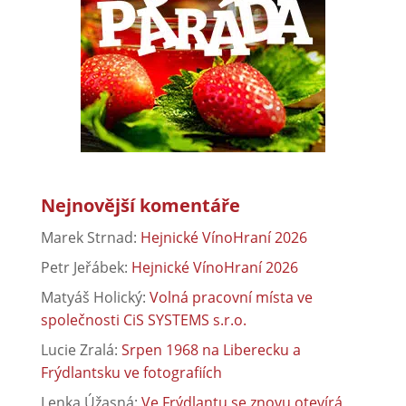
Nejnovější komentáře
Marek Strnad
:
Hejnické VínoHraní 2026
Petr Jeřábek
:
Hejnické VínoHraní 2026
Matyáš Holický
:
Volná pracovní místa ve
společnosti CiS SYSTEMS s.r.o.
Lucie Zralá
:
Srpen 1968 na Liberecku a
Frýdlantsku ve fotografiích
Lenka Úžasná
:
Ve Frýdlantu se znovu otevírá