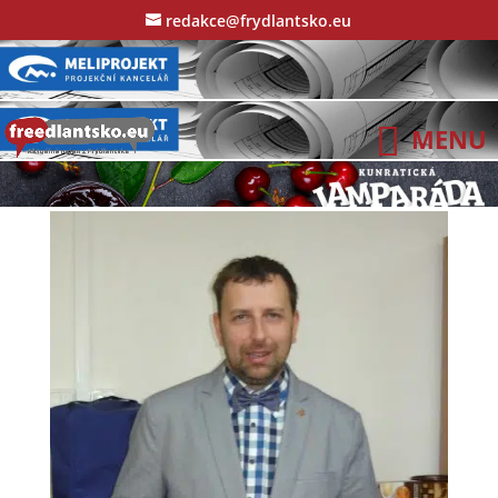
redakce@frydlantsko.eu