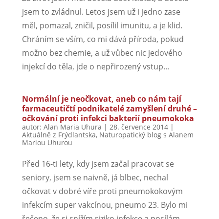
jsem to zvládnul. Letos jsem už i jedno zase
měl, pomazal, zničil, posílil imunitu, a je klid.
Chráním se vším, co mi dává příroda, pokud
možno bez chemie, a už vůbec nic jedového
injekcí do těla, jde o nepřirozený vstup...
Normální je neočkovat, aneb co nám tají
farmaceutičtí podnikatelé zamyšlení druhé –
očkování proti infekci bakterií pneumokoka
autor:
Alan Maria Uhura
|
28. července 2014
|
Aktuálně z Frýdlantska
,
Naturopatický blog s Alanem
Mariou Uhurou
Před 16-ti lety, kdy jsem začal pracovat se
seniory, jsem se naivně, já blbec, nechal
očkovat v dobré víře proti pneumokokovým
infekcím super vakcínou, pneumo 23. Bylo mi
řečeno, že si snížím riziko infekce a posílám