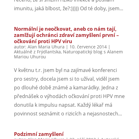
imunitu, jaká blbost, že?:))))) Od té doby, jsem...
Normální je neočkovat, aneb co nám tají,
zamlžují ochránci zdraví zamyšlení první –
očkování proti HPV viru
autor:
Alan Maria Uhura
|
10. července 2014
|
Aktuálně z Frýdlantska
,
Naturopatický blog s Alanem
Mariou Uhurou
V květnu t.r. jsem byl na zajímavé konferenci
pro sestry, docela jsem si to užíval, viděl jsem
po dlouhé době známé a kamarádky. Jedna z
přednášek o výhodách očkování proti HPV mne
donutila k impulsu napsat. Každý lékař má
povinnost seznámit o rizicích a nejasnostech...
Podzimní zamyšlení