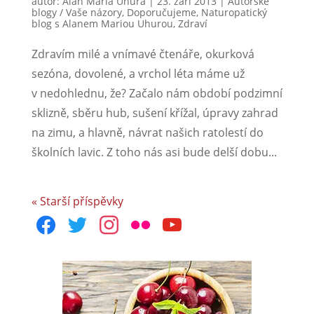
autor:
Alan Maria Uhura
|
23. září 2013
|
Autorské
blogy / Vaše názory
,
Doporučujeme
,
Naturopatický
blog s Alanem Mariou Uhurou
,
Zdraví
Zdravím milé a vnímavé čtenáře, okurková
sezóna, dovolené, a vrchol léta máme už
v nedohlednu, že? Začalo nám období podzimní
sklizně, sběru hub, sušení křížal, úpravy zahrad
na zimu, a hlavně, návrat našich ratolestí do
školních lavic. Z toho nás asi bude delší dobu...
« Starší příspěvky
facebook
twitter
instagram
flickr
youtube