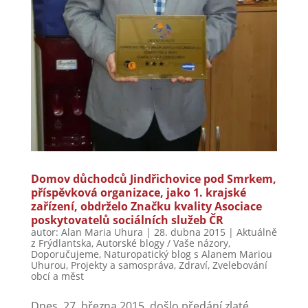
Domov důchodců Jindřichovice pod Smrkem,
příspěvková organizace, jako 1. krajské
zařízení, obdrželo Značku kvality Asociace
poskytovatelů sociálních služeb ČR
autor:
Alan Maria Uhura
|
28. dubna 2015
|
Aktuálně
z Frýdlantska
,
Autorské blogy / Vaše názory
,
Doporučujeme
,
Naturopatický blog s Alanem Mariou
Uhurou
,
Projekty a samospráva
,
Zdraví
,
Zvelebování
obcí a měst
Dnes, 27. března 2015, došlo předání zlaté