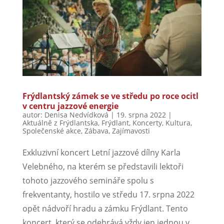
Frýdlantský zámek se ve středu po roce ocitl
v centru jazzové energie
autor:
Denisa Nedvídková
|
19. srpna 2022
|
Aktuálně z Frýdlantska
,
Frýdlant
,
Koncerty
,
Kultura
,
Společenské akce
,
Zábava
,
Zajímavosti
Exkluzivní koncert Letní jazzové dílny Karla
Velebného, na kterém se představili lektoři
tohoto jazzového semináře spolu s
frekventanty, hostilo ve středu 17. srpna 2022
opět nádvoří hradu a zámku Frýdlant. Tento
koncert, který se odehrává vždy jen jednou v