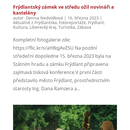
Frýdlantský zámek ve středu ožil novináři a
kastelány
autor:
Denisa Nedvídková
|
16. března 2023
|
Aktuálně z Frýdlantska
,
Fotoreportáže
,
Frýdlant
,
Kultura
,
Liberecký kraj
,
Turistika
,
Zábava
Kompletní fotogalerie zde:
https://flic.kr/s/aHBqjAvZ5U Na pozdní
středeční dopoledne 15. března 2023 byla na
Státním hradu a zámku Frýdlant připravena
zajímavá tisková konference.V první části
představilo město Frýdlant, prostřednictvím
starosty Ing. Dana Ramzera a...