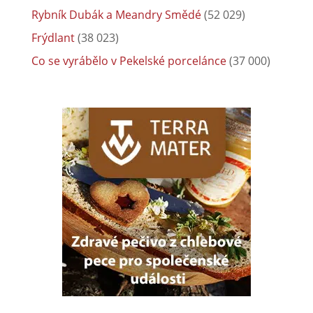
Rybník Dubák a Meandry Smědé
(52 029)
Frýdlant
(38 023)
Co se vyrábělo v Pekelské porcelánce
(37 000)