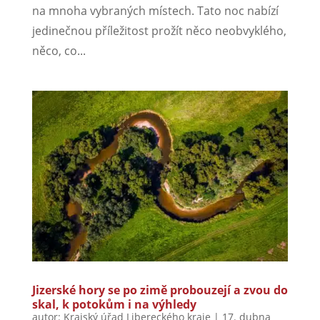
na mnoha vybraných místech. Tato noc nabízí
jedinečnou příležitost prožít něco neobvyklého,
něco, co...
Jizerské hory se po zimě probouzejí a zvou do
skal, k potokům i na výhledy
autor:
Krajský úřad Libereckého kraje
|
17. dubna