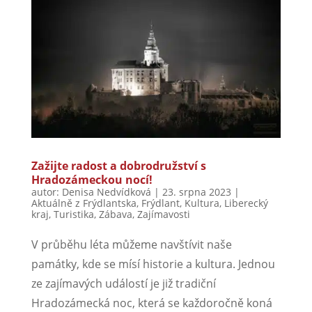
Zažijte radost a dobrodružství s
Hradozámeckou nocí!
autor:
Denisa Nedvídková
|
23. srpna 2023
|
Aktuálně z Frýdlantska
,
Frýdlant
,
Kultura
,
Liberecký
kraj
,
Turistika
,
Zábava
,
Zajímavosti
V průběhu léta můžeme navštívit naše
památky, kde se mísí historie a kultura. Jednou
ze zajímavých událostí je již tradiční
Hradozámecká noc, která se každoročně koná