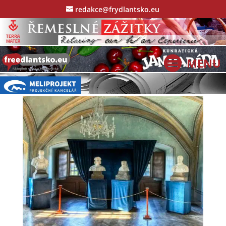
redakce@frydlantsko.eu