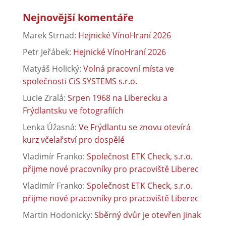
Nejnovější komentáře
Marek Strnad
:
Hejnické VínoHraní 2026
Petr Jeřábek
:
Hejnické VínoHraní 2026
Matyáš Holický
:
Volná pracovní místa ve
společnosti CiS SYSTEMS s.r.o.
Lucie Zralá
:
Srpen 1968 na Liberecku a
Frýdlantsku ve fotografiích
Lenka Úžasná
:
Ve Frýdlantu se znovu otevírá
kurz včelařství pro dospělé
Vladimír Franko
:
Společnost ETK Check, s.r.o.
přijme nové pracovníky pro pracoviště Liberec
Vladimír Franko
:
Společnost ETK Check, s.r.o.
přijme nové pracovníky pro pracoviště Liberec
Martin Hodonicky
:
Sběrný dvůr je otevřen jinak