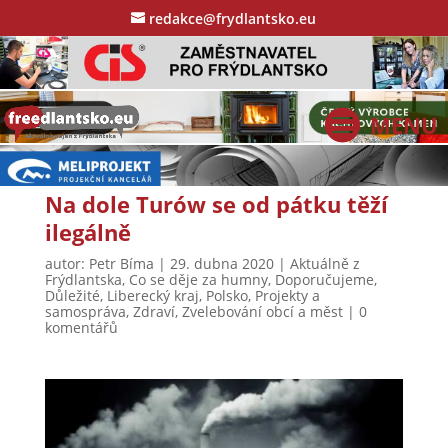
redakce@frydlantsko.eu
Na dole Turów se od pátku těží
ilegálně
autor:
Petr Bíma
|
29. dubna 2020
|
Aktuálně z
Frýdlantska
,
Co se děje za humny
,
Doporučujeme
,
Důležité
,
Liberecký kraj
,
Polsko
,
Projekty a
samospráva
,
Zdraví
,
Zvelebování obcí a měst
|
0
komentářů