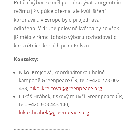
Petiční výbor se měl peticí zabývat v urgentním
režimu již v půlce března, ale kvůli šíření
koronaviru v Evropě bylo projednávání
odloženo. V druhé polovině května by se však
již mělo v rámci tohoto výboru rozhodovat o
konkrétních krocích proti Polsku.
Kontakty:
Nikol Krejčová, koordinátorka uhelné
kampaně Greenpeace ČR, tel.: +420 778 002
468,
nikol.krejcova@greenpeace.org
Lukáš Hrábek, tiskový mluvčí Greenpeace ČR,
tel.: +420 603 443 140,
lukas.hrabek@greenpeace.org
……………………………………