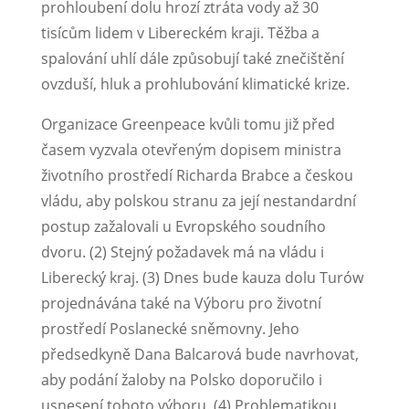
prohloubení dolu hrozí ztráta vody až 30
tisícům lidem v Libereckém kraji. Těžba a
spalování uhlí dále způsobují také znečištění
ovzduší, hluk a prohlubování klimatické krize.
Organizace Greenpeace kvůli tomu již před
časem vyzvala otevřeným dopisem ministra
životního prostředí Richarda Brabce a českou
vládu, aby polskou stranu za její nestandardní
postup zažalovali u Evropského soudního
dvoru. (2) Stejný požadavek má na vládu i
Liberecký kraj. (3) Dnes bude kauza dolu Turów
projednávána také na Výboru pro životní
prostředí Poslanecké sněmovny. Jeho
předsedkyně Dana Balcarová bude navrhovat,
aby podání žaloby na Polsko doporučilo i
usnesení tohoto výboru. (4) Problematikou