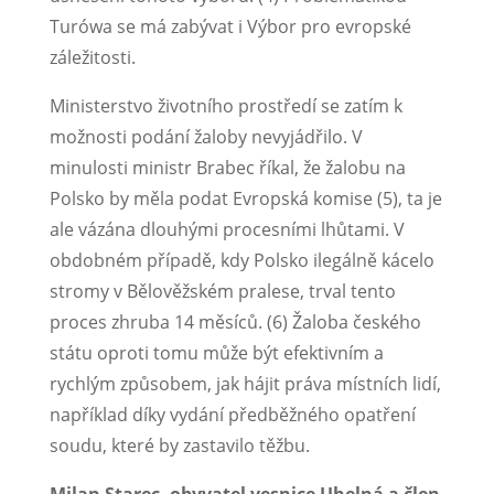
Turówa se má zabývat i Výbor pro evropské
záležitosti.
Ministerstvo životního prostředí se zatím k
možnosti podání žaloby nevyjádřilo. V
minulosti ministr Brabec říkal, že žalobu na
Polsko by měla podat Evropská komise (5), ta je
ale vázána dlouhými procesními lhůtami. V
obdobném případě, kdy Polsko ilegálně kácelo
stromy v Bělověžském pralese, trval tento
proces zhruba 14 měsíců. (6) Žaloba českého
státu oproti tomu může být efektivním a
rychlým způsobem, jak hájit práva místních lidí,
například díky vydání předběžného opatření
soudu, které by zastavilo těžbu.
Milan Starec, obyvatel vesnice Uhelná a člen