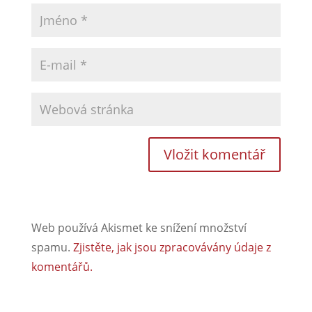
Web používá Akismet ke snížení množství
spamu.
Zjistěte, jak jsou zpracovávány údaje z
komentářů.