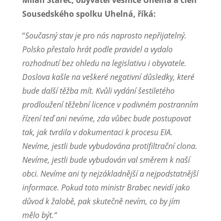
Sousedského spolku Uhelná, říká:
“
Současný stav je pro nás naprosto nepřijatelný.
Polsko přestalo hrát podle pravidel a vydalo
rozhodnutí bez ohledu na legislativu i obyvatele.
Doslova kašle na veškeré negativní důsledky, které
bude další těžba mít. Kvůli vydání šestiletého
prodloužení těžební licence v podivném postranním
řízení teď ani nevíme, zda vůbec bude postupovat
tak, jak tvrdila v dokumentaci k procesu EIA.
Nevíme, jestli bude vybudována protifiltrační clona.
Nevíme, jestli bude vybudován val směrem k naší
obci. Nevíme ani ty nejzákladnější a nejpodstatnější
informace. Pokud toto ministr Brabec nevidí jako
důvod k žalobě, pak skutečně nevím, co by jím
mělo být.“