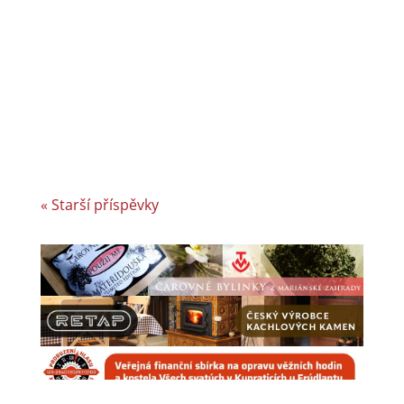
London roky jedním z nejlepších
zaměstnavatelů v celosvětovém srovnání.
Vyvíjíme a vyrábíme specifická řešení kabelové
konfekce...
« Starší příspěvky