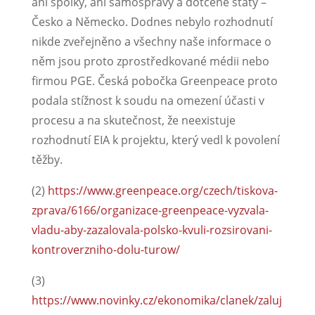
ani spolky, ani samosprávy a dotčené státy –
Česko a Německo. Dodnes nebylo rozhodnutí
nikde zveřejněno a všechny naše informace o
něm jsou proto zprostředkované médii nebo
firmou PGE. Česká pobočka Greenpeace proto
podala stížnost k soudu na omezení účasti v
procesu a na skutečnost, že neexistuje
rozhodnutí EIA k projektu, který vedl k povolení
těžby.
(2)
https://www.greenpeace.org/czech/tiskova-
zprava/6166/organizace-greenpeace-vyzvala-
vladu-aby-zazalovala-polsko-kvuli-rozsirovani-
kontroverzniho-dolu-turow/
(3)
https://www.novinky.cz/ekonomika/clanek/zaluj