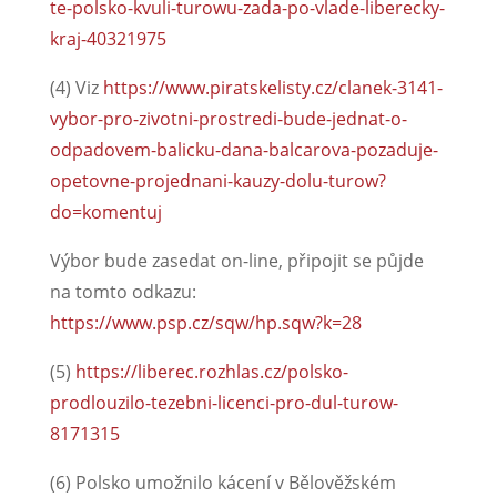
te-polsko-kvuli-turowu-zada-po-vlade-liberecky-
kraj-40321975
(4) Viz
https://www.piratskelisty.cz/clanek-3141-
vybor-pro-zivotni-prostredi-bude-jednat-o-
odpadovem-balicku-dana-balcarova-pozaduje-
opetovne-projednani-kauzy-dolu-turow?
do=komentuj
Výbor bude zasedat on-line, připojit se půjde
na tomto odkazu:
https://www.psp.cz/sqw/hp.sqw?k=28
(5)
https://liberec.rozhlas.cz/polsko-
prodlouzilo-tezebni-licenci-pro-dul-turow-
8171315
(6) Polsko umožnilo kácení v Bělověžském