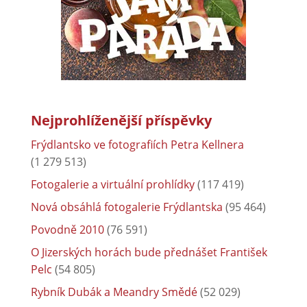
Nejprohlíženější příspěvky
Frýdlantsko ve fotografiích Petra Kellnera
(1 279 513)
Fotogalerie a virtuální prohlídky
(117 419)
Nová obsáhlá fotogalerie Frýdlantska
(95 464)
Povodně 2010
(76 591)
O Jizerských horách bude přednášet František
Pelc
(54 805)
Rybník Dubák a Meandry Smědé
(52 029)