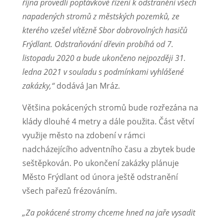
října provedli poptávkové řízení k odstranění všech
napadených stromů z městských pozemků, ze
kterého vzešel vítězně Sbor dobrovolných hasičů
Frýdlant. Odstraňování dřevin probíhá od 7.
listopadu 2020 a bude ukončeno nejpozději 31.
ledna 2021 v souladu s podmínkami vyhlášené
zakázky,“
dodává Jan Mráz.
Většina pokácených stromů bude rozřezána na
klády dlouhé 4 metry a dále použita. Část větví
využije město na zdobení v rámci
nadcházejícího adventního času a zbytek bude
seštěpkován. Po ukončení zakázky plánuje
Město Frýdlant od února ještě odstranění
všech pařezů frézováním.
„Za pokácené stromy chceme hned na jaře vysadit