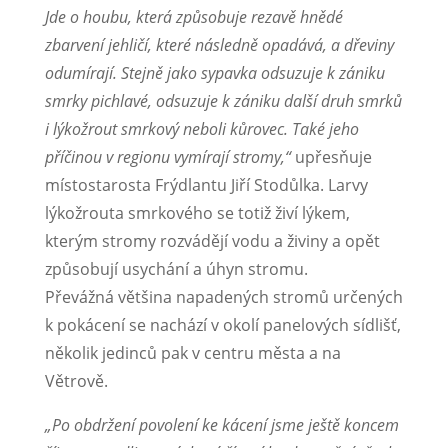
Jde o houbu, která způsobuje rezavě hnědé
zbarvení jehličí, které následně opadává, a dřeviny
odumírají. Stejně jako sypavka odsuzuje k zániku
smrky pichlavé, odsuzuje k zániku další druh smrků
i lýkožrout smrkový neboli kůrovec. Také jeho
příčinou v regionu vymírají stromy,“
upřesňuje
místostarosta Frýdlantu Jiří Stodůlka. Larvy
lýkožrouta smrkového se totiž živí lýkem,
kterým stromy rozvádějí vodu a živiny a opět
způsobují usychání a úhyn stromu.
Převážná většina napadených stromů určených
k pokácení se nachází v okolí panelových sídlišť,
několik jedinců pak v centru města a na
Větrově.
„Po obdržení povolení ke kácení jsme ještě koncem