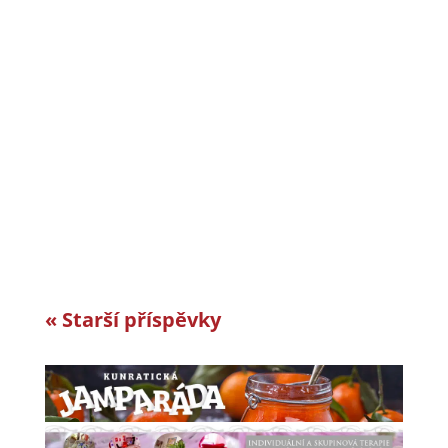
CiS systems s.r.o. je již téměř 30 let inovativním
a úspěšným rodinným podnikem v Jizerských
horách a je dle auditorské společnosti Intertek-
London roky jedním z nejlepších
zaměstnavatelů v celosvětovém srovnání.
Vyvíjíme a vyrábíme specifická řešení kabelové
konfekce...
« Starší příspěvky