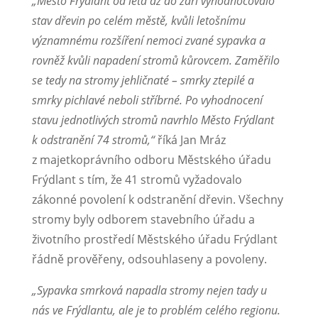
„Město Frýdlant od léta až do září vyhodnocovalo
stav dřevin po celém městě, kvůli letošnímu
významnému rozšíření nemoci zvané sypavka a
rovněž kvůli napadení stromů kůrovcem. Zaměřilo
se tedy na stromy jehličnaté – smrky ztepilé a
smrky pichlavé neboli stříbrné. Po vyhodnocení
stavu jednotlivých stromů navrhlo Město Frýdlant
k odstranění 74 stromů,“
říká Jan Mráz
z majetkoprávního odboru Městského úřadu
Frýdlant s tím, že 41 stromů vyžadovalo
zákonné povolení k odstranění dřevin. Všechny
stromy byly odborem stavebního úřadu a
životního prostředí Městského úřadu Frýdlant
řádně prověřeny, odsouhlaseny a povoleny.
„Sypavka smrková napadla stromy nejen tady u
nás ve Frýdlantu, ale je to problém celého regionu.