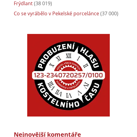
Frýdlant
(38 019)
Co se vyrábělo v Pekelské porcelánce
(37 000)
Nejnovější komentáře