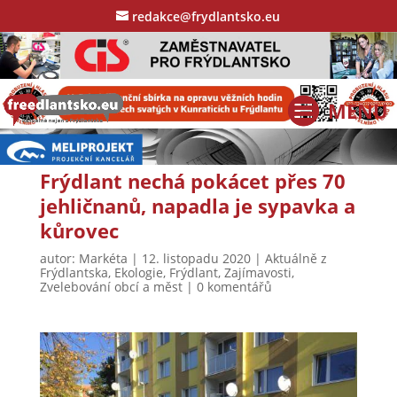
redakce@frydlantsko.eu
Frýdlant nechá pokácet přes 70
jehličnanů, napadla je sypavka a
kůrovec
autor:
Markéta
|
12. listopadu 2020
|
Aktuálně z
Frýdlantska
,
Ekologie
,
Frýdlant
,
Zajímavosti
,
Zvelebování obcí a měst
|
0 komentářů