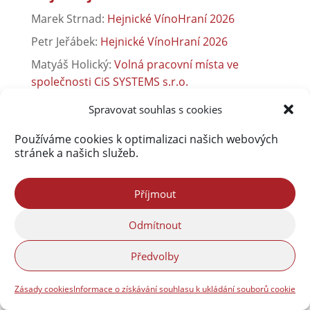
Marek Strnad
:
Hejnické VínoHraní 2026
Petr Jeřábek
:
Hejnické VínoHraní 2026
Matyáš Holický
:
Volná pracovní místa ve
společnosti CiS SYSTEMS s.r.o.
Lucie Zralá
:
Srpen 1968 na Liberecku a
Spravovat souhlas s cookies
Frýdlantsku ve fotografiích
Používáme cookies k optimalizaci našich webových
Lenka Úžasná
:
Ve Frýdlantu se znovu otevírá
stránek a našich služeb.
kurz včelařství pro dospělé
Vladimír Franko
:
Společnost ETK Check, s.r.o.
Příjmout
přijme nové pracovníky pro pracoviště Liberec
Vladimír Franko
:
Společnost ETK Check, s.r.o.
Odmítnout
přijme nové pracovníky pro pracoviště Liberec
Předvolby
Martin Hodonicky
:
Sběrný dvůr je otevřen jinak
Zásady cookies
Informace o získávání souhlasu k ukládání souborů cookie