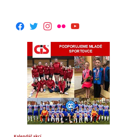
facebook
twitter
instagram
flickr
youtube
Kalendář akcí