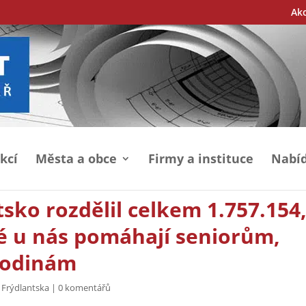
Ak
kcí
Města a obce
Firmy a instituce
Nabíd
sko rozdělil celkem 1.757.154,
ré u nás pomáhají seniorům,
rodinám
 Frýdlantska
|
0 komentářů