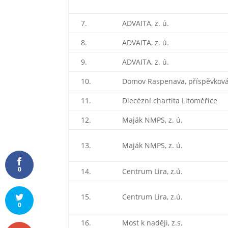
7.
ADVAITA, z. ú.
8.
ADVAITA, z. ú.
9.
ADVAITA, z. ú.
10.
Domov Raspenava, příspěvková
11.
Diecézní chartita Litoměřice
12.
Maják NMPS, z. ú.
13.
Maják NMPS, z. ú.
0
14.
Centrum Lira, z.ú.
15.
Centrum Lira, z.ú.
0
16.
Most k naději, z.s.