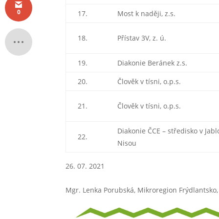
0
17.
Most k naději, z.s.
18.
Přístav 3V, z. ú.
19.
Diakonie Beránek z.s.
20.
Člověk v tísni, o.p.s.
21.
Člověk v tísni, o.p.s.
Diakonie ČCE – středisko v Jab
22.
Nisou
07. 2021
Mgr. Lenka Porubská, Mikroregion Frýdlantsko