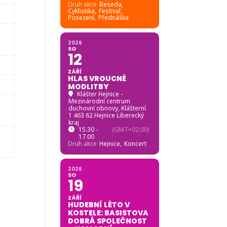
Druh akce
Beseda,
Cyklistika,
Festival,
Posezení,
Přednáška
2026
SO
12
ZÁŘÍ
HLAS VROUCNÉ
MODLITBY
Klášter Hejnice -
Mezinárodní centrum
duchovní obnovy
, Klášterní
1 463 62 Hejnice Liberecký
kraj
15.30 -
(GMT+02:00)
17.00
Druh akce
Hejnice,
Koncert
2026
SO
19
ZÁŘÍ
HUDEBNÍ LÉTO V
KOSTELE: BASISTOVA
DOBRÁ SPOLEČNOST