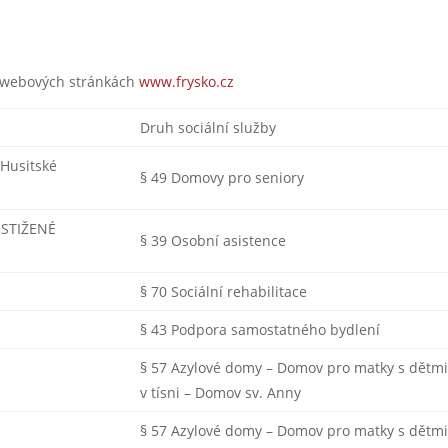
a webových stránkách
www.frysko.cz
Druh sociální služby
Husitské
§ 49 Domovy pro seniory
STIŽENÉ
§ 39 Osobní asistence
§ 70 Sociální rehabilitace
§ 43 Podpora samostatného bydlení
§ 57 Azylové domy – Domov pro matky s dětm
v tísni – Domov sv. Anny
§ 57 Azylové domy – Domov pro matky s dětm