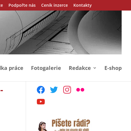
ce
Podpořte nás
Ceník inzerce
Kontakty
ka práce
Fotogalerie
Redakce
E-shop
-
facebook
twitter
instagram
flickr
youtube