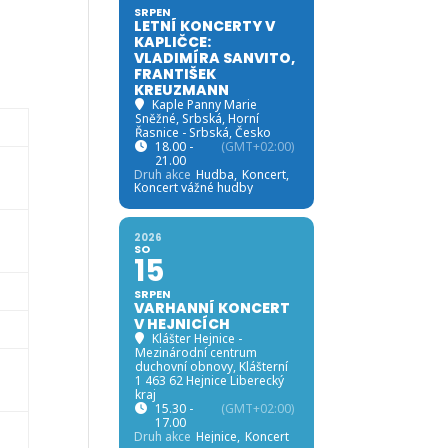
SRPEN
LETNÍ KONCERTY V
KAPLIČCE:
VLADIMÍRA SANVITO,
FRANTIŠEK
KREUZMANN
Kaple Panny Marie
Sněžné, Srbská
, Horní
Řasnice - Srbská, Česko
18.00 -
(GMT+02:00)
21.00
Druh akce
Hudba,
Koncert,
Koncert vážné hudby
2026
SO
15
SRPEN
VARHANNÍ KONCERT
V HEJNICÍCH
Klášter Hejnice -
Mezinárodní centrum
i
duchovní obnovy
, Klášterní
1 463 62 Hejnice Liberecký
kraj
15.30 -
(GMT+02:00)
17.00
i
Druh akce
Hejnice,
Koncert