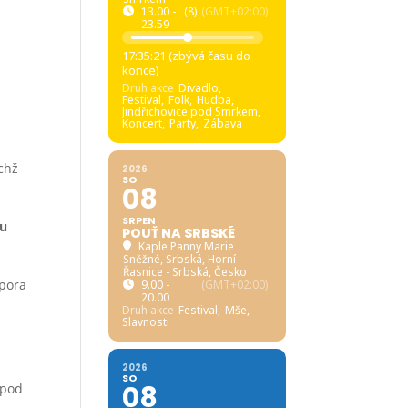
13.00 -
(8)
(GMT+02:00)
23.59
17:35:20 (zbývá času do
konce)
Druh akce
Divadlo,
Festival,
Folk,
Hudba,
Jindřichovice pod Smrkem,
Koncert,
Party,
Zábava
ichž
2026
SO
08
SRPEN
ru
POUŤ NA SRBSKÉ
Kaple Panny Marie
Sněžné, Srbská
, Horní
Řasnice - Srbská, Česko
dpora
9.00 -
(GMT+02:00)
20.00
Druh akce
Festival,
Mše,
Slavnosti
2026
SO
08
 pod