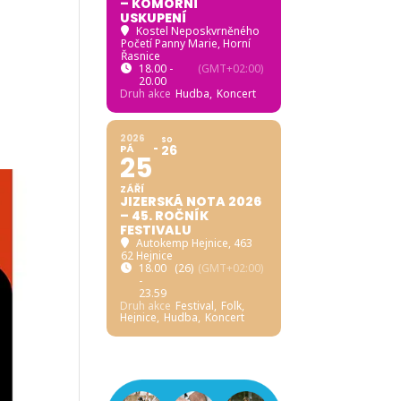
– KOMORNÍ
USKUPENÍ
Kostel Neposkvrněného
Početí Panny Marie, Horní
Řasnice
18.00 -
(GMT+02:00)
20.00
Druh akce
Hudba,
Koncert
2026
SO
PÁ
26
25
ZÁŘÍ
JIZERSKÁ NOTA 2026
– 45. ROČNÍK
FESTIVALU
Autokemp Hejnice
, 463
62 Hejnice
18.00
(26)
(GMT+02:00)
-
23.59
Druh akce
Festival,
Folk,
Hejnice,
Hudba,
Koncert