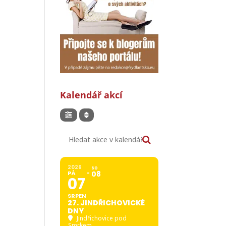
Kalendář akcí
Hledat akce v kalendáři
2026
SO
PÁ
08
07
SRPEN
27. JINDŘICHOVICKÉ
DNY
Jindřichovice pod
Smrkem