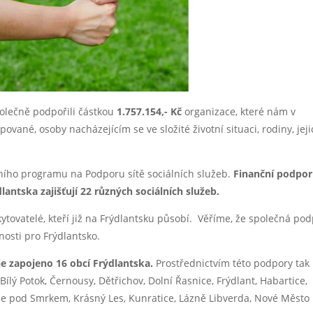
polečně podpořili částkou
1.757.154,- Kč
organizace, které nám v
ované, osoby nacházejícím se ve složité životní situaci, rodiny, jej
ního programu na Podporu sítě sociálních služeb.
Finanční podpo
lantska zajišťují 22 různých sociálních služeb.
ytovatelé, kteří již na Frýdlantsku působí. Věříme, že společná po
nosti pro Frýdlantsko.
je zapojeno 16 obcí Frýdlantska.
Prostřednictvím této podpory tak
ílý Potok, Černousy, Dětřichov, Dolní Řasnice, Frýdlant, Habartice,
ice pod Smrkem, Krásný Les, Kunratice, Lázně Libverda, Nové Město