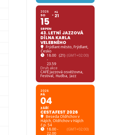
2026
PÁ
SO
21
15
SRPEN
43. LETNÍ JAZZOVÁ
DÍLNA KARLA
VELEBNÉHO
Frýdlant město
, Frýdlant,
Česko
18.00
(21)
(GMT+02:00)
-
23.59
Druh akce
CAFÉ Jazzová osvěžovna,
Festival,
Hudba,
Jazz
2026
PÁ
04
ZÁŘÍ
CESTAFEST 2026
Beseda Oldřichov v
Hájích
, Oldřichov v Hájích
č.p. 54
18.00 -
(GMT+02:00)
22.00