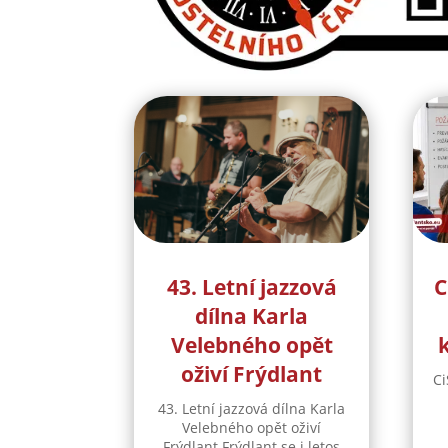
43. Letní jazzová
C
dílna Karla
Velebného opět
oživí Frýdlant
Ci
43. Letní jazzová dílna Karla
Velebného opět oživí
Frýdlant Frýdlant se i letos