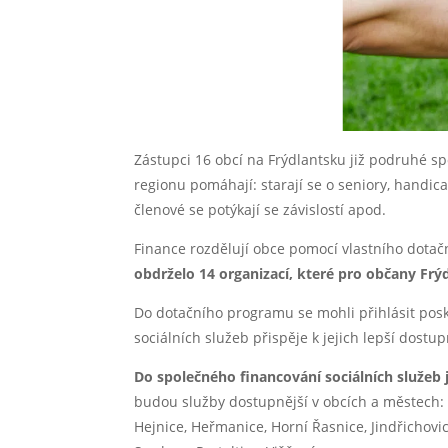
Zástupci 16 obcí na Frýdlantsku již podruhé s
regionu pomáhají: starají se o seniory, handicap
členové se potýkají se závislostí apod.
Finance rozdělují obce pomocí vlastního dotač
obdrželo 14 organizací, které pro občany Frýd
Do dotačního programu se mohli přihlásit posk
sociálních služeb přispěje k jejich lepší dostup
Do společného financování sociálních služeb 
budou služby dostupnější v obcích a městech: B
Hejnice, Heřmanice, Horní Řasnice, Jindřichov