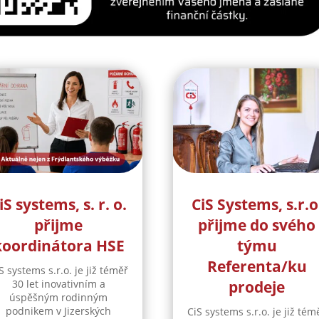
iS systems, s. r. o.
CiS Systems, s.r.o
přijme
přijme do svého
koordinátora HSE
týmu
Referenta/ku
S systems s.r.o. je již téměř
30 let inovativním a
prodeje
úspěšným rodinným
podnikem v Jizerských
CiS systems s.r.o. je již tém