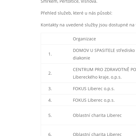
Smrkem, Pertoltice, Višňová.
Přehled služeb, které u nás působí:
Kontakty na uvedené služby jsou dostupné n
Organizace
DOMOV U SPASITELE středisko 
1.
diakonie
CENTRUM PRO ZDRAVOTNĚ PO
2.
Libereckého kraje, o.p.s.
3.
FOKUS Liberec o.p.s.
4.
FOKUS Liberec o.p.s.
5.
Oblastní charita Liberec
6.
Oblastní charita Liberec