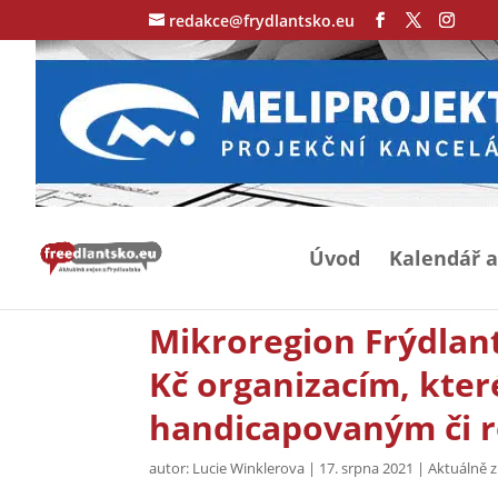
redakce@frydlantsko.eu
Úvod
Kalendář a
Mikroregion Frýdlant
Kč organizacím, kte
handicapovaným či 
autor:
Lucie Winklerova
|
17. srpna 2021
|
Aktuálně z