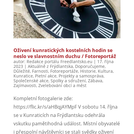
Oživení kunratických kostelních hodin se
neslo ve slavnostním duchu / Fotoreportáž
autor:
Redakce portálu Freedlantsko.eu
|
17. října
2023
|
Aktuálně z Frýdlantska
,
Doporučujeme
,
Důležité
,
Farnosti
,
Fotoreportáže
,
Historie
,
Kultura
,
Kunratice
,
Pietní akce
,
Projekty a samospráva
,
Společenské akce
,
Spolky a sdružení
,
Zábava
,
Zajímavosti
,
Zvelebování obcí a měst
Kompletní fotogalerie zde:
https://flic.kr/s/aHBqjAYMpF V sobotu 14. října
se v Kunraticích na Frýdlantsku odehrála
vskutku pamětihodná událost. Místní obyvatelé
i přespolní návštěvníci se stali svědky oživení