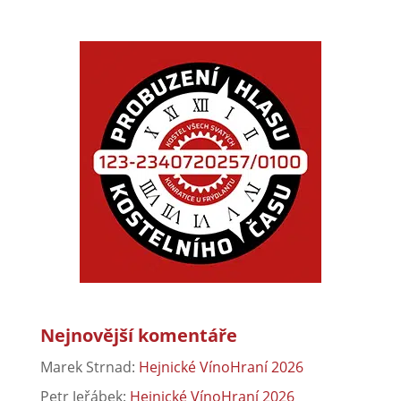
Nejnovější komentáře
Marek Strnad
:
Hejnické VínoHraní 2026
Petr Jeřábek
:
Hejnické VínoHraní 2026