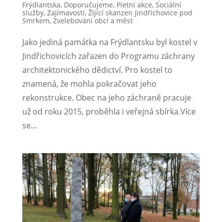
Frýdlantska
,
Doporučujeme
,
Pietní akce
,
Sociální
služby
,
Zajímavosti
,
Žijící skanzen Jindřichovice pod
Smrkem
,
Zvelebování obcí a měst
Jako jediná památka na Frýdlantsku byl kostel v
Jindřichovicích zařazen do Programu záchrany
architektonického dědictví. Pro kostel to
znamená, že mohla pokračovat jeho
rekonstrukce. Obec na jeho záchraně pracuje
už od roku 2015, proběhla i veřejná sbírka.Více
se...