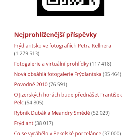
Nejprohlíženější příspěvky
Frýdlantsko ve fotografiích Petra Kellnera
(1 279 513)
Fotogalerie a virtuální prohlídky
(117 418)
Nová obsáhlá fotogalerie Frýdlantska
(95 464)
Povodně 2010
(76 591)
O Jizerských horách bude přednášet František
Pelc
(54 805)
Rybník Dubák a Meandry Smědé
(52 029)
Frýdlant
(38 017)
Co se vyrábělo v Pekelské porcelánce
(37 000)