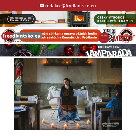
redakce@frydlantsko.eu