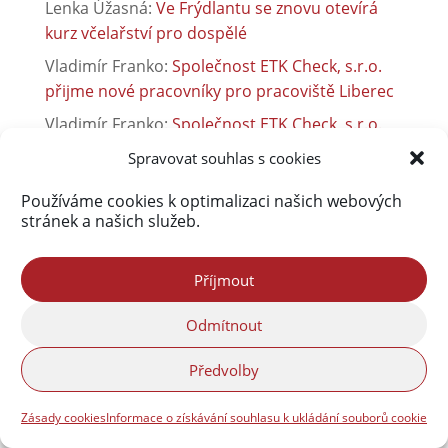
Lenka Úžasná
:
Ve Frýdlantu se znovu otevírá
kurz včelařství pro dospělé
Vladimír Franko
:
Společnost ETK Check, s.r.o.
přijme nové pracovníky pro pracoviště Liberec
Vladimír Franko
:
Společnost ETK Check, s.r.o.
přijme nové pracovníky pro pracoviště Liberec
Spravovat souhlas s cookies
Martin Hodonicky
:
Sběrný dvůr je otevřen jinak
Používáme cookies k optimalizaci našich webových
stránek a našich služeb.
Příjmout
Odmítnout
Předvolby
Zásady cookies
Informace o získávání souhlasu k ukládání souborů cookie