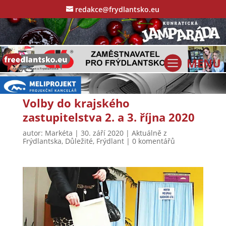
redakce@frydlantsko.eu
Volby do krajského
zastupitelstva 2. a 3. října 2020
autor:
Markéta
|
30. září 2020
|
Aktuálně z
Frýdlantska
,
Důležité
,
Frýdlant
|
0 komentářů