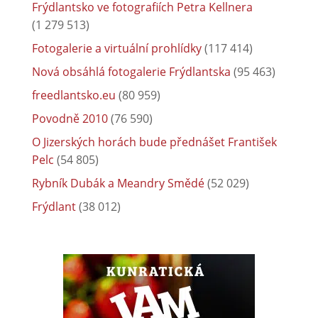
Frýdlantsko ve fotografiích Petra Kellnera
(1 279 513)
Fotogalerie a virtuální prohlídky
(117 414)
Nová obsáhlá fotogalerie Frýdlantska
(95 463)
freedlantsko.eu
(80 959)
Povodně 2010
(76 590)
O Jizerských horách bude přednášet František
Pelc
(54 805)
Rybník Dubák a Meandry Smědé
(52 029)
Frýdlant
(38 012)