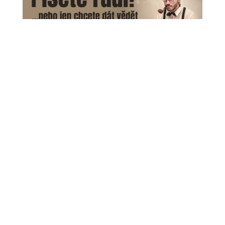
43. Letní jazzová dílna Karla Velebného opět
oživí Frýdlant Frýdlant se i letos stane dějištěm
jedné z nejvýznamnějších jazzových událostí v
České republice. 43. ročník Letní jazzové dílny