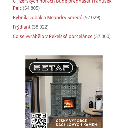
O Jizerských horách bude přednášet František
Pelc
(54 805)
Rybník Dubák a Meandry Smědé
(52 029)
Frýdlant
(38 022)
Co se vyrábělo v Pekelské porcelánce
(37 000)