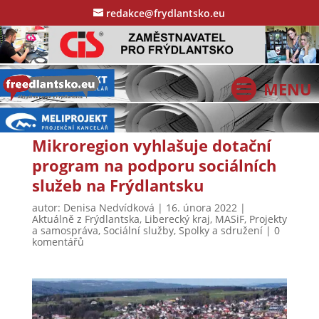
redakce@frydlantsko.eu
Mikroregion vyhlašuje dotační
program na podporu sociálních
služeb na Frýdlantsku
autor:
Denisa Nedvídková
|
16. února 2022
|
Aktuálně z Frýdlantska
,
Liberecký kraj
,
MASiF
,
Projekty
a samospráva
,
Sociální služby
,
Spolky a sdružení
|
0
komentářů