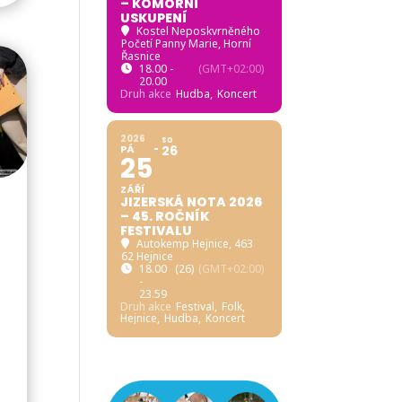
– KOMORNÍ
USKUPENÍ
Kostel Neposkvrněného
Početí Panny Marie, Horní
Řasnice
18.00 -
(GMT+02:00)
20.00
Druh akce
Hudba,
Koncert
2026
SO
PÁ
26
25
ZÁŘÍ
JIZERSKÁ NOTA 2026
– 45. ROČNÍK
FESTIVALU
Autokemp Hejnice
, 463
62 Hejnice
18.00
(26)
(GMT+02:00)
-
23.59
Druh akce
Festival,
Folk,
Hejnice,
Hudba,
Koncert