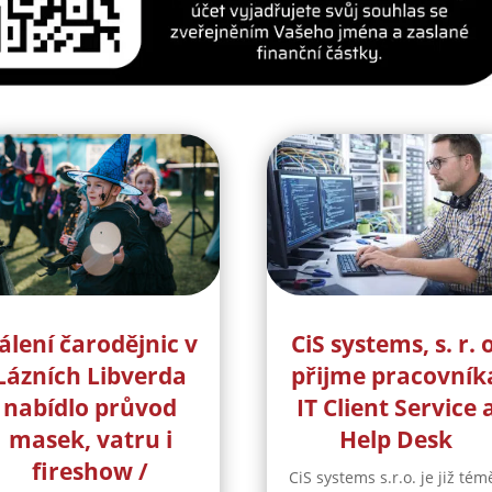
álení čarodějnic v
CiS systems, s. r. o
Lázních Libverda
přijme pracovník
nabídlo průvod
IT Client Service 
masek, vatru i
Help Desk
fireshow /
CiS systems s.r.o. je již tém