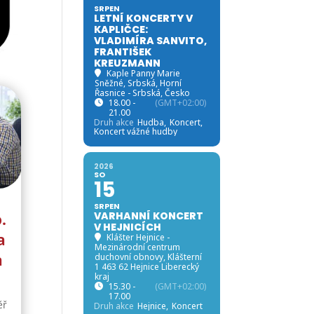
SRPEN
LETNÍ KONCERTY V
KAPLIČCE:
VLADIMÍRA SANVITO,
FRANTIŠEK
KREUZMANN
Kaple Panny Marie
Sněžné, Srbská
, Horní
Řasnice - Srbská, Česko
18.00 -
(GMT+02:00)
21.00
Druh akce
Hudba,
Koncert,
Koncert vážné hudby
2026
SO
15
SRPEN
VARHANNÍ KONCERT
.
V HEJNICÍCH
a
Klášter Hejnice -
Mezinárodní centrum
a
duchovní obnovy
, Klášterní
1 463 62 Hejnice Liberecký
kraj
15.30 -
(GMT+02:00)
17.00
ěř
Druh akce
Hejnice,
Koncert