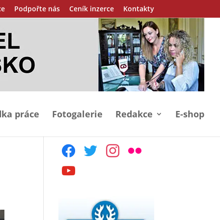
ce
Podpořte nás
Ceník inzerce
Kontakty
ka práce
Fotogalerie
Redakce
E-shop
facebook
twitter
instagram
flickr
youtube