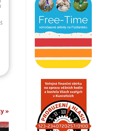
o
l
ZŠ
ky »