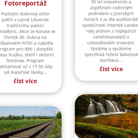
Fotoreportáž
30 let inovativním a
úspěšným rodinným
podnikem v Jizerských
Poslední dubnový večer
horách a je dle auditorsk
patřil v Lázně Libverda
společnosti Intertek-Londo
tradičnímu pálení
roky jedním z nejlepších
rodějnic. Akce se konala ve
zaměstnavatelů v
čtvrtek 30. dubna na
celosvětovém srovnání.
otbalovém hřišti a nabídla
Vyvíjíme a vyrábíme
rogram pro děti i dospělé,
specifická řešení kabelové
ivou hudbu, oheň i večerní
konfekce...
fireshow. Program
odstartoval už v 17:30, kdy
číst více
od mateřské školky...
číst více