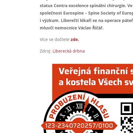
status Centra excelence spinální chirurgie. Ve
společnost Eurospine – Spine Society of Europ
i výzkum. Liberečtí lékaři se na operace páteře 
mluvčí nemocnice Václav Řičář.
Více se dočtete
zde.
Zdroj:
Liberecká drbna