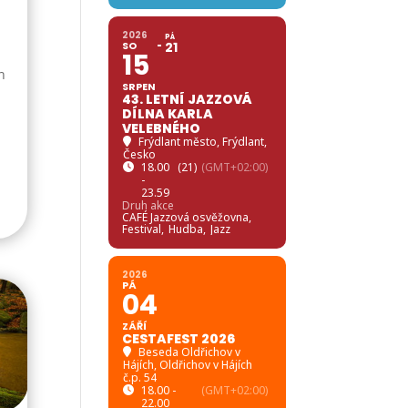
2026
PÁ
SO
21
15
é
n
SRPEN
43. LETNÍ JAZZOVÁ
DÍLNA KARLA
VELEBNÉHO
Frýdlant město
, Frýdlant,
Česko
18.00
(21)
(GMT+02:00)
-
23.59
Druh akce
CAFÉ Jazzová osvěžovna,
Festival,
Hudba,
Jazz
2026
PÁ
04
ZÁŘÍ
CESTAFEST 2026
Beseda Oldřichov v
Hájích
, Oldřichov v Hájích
č.p. 54
18.00 -
(GMT+02:00)
22.00