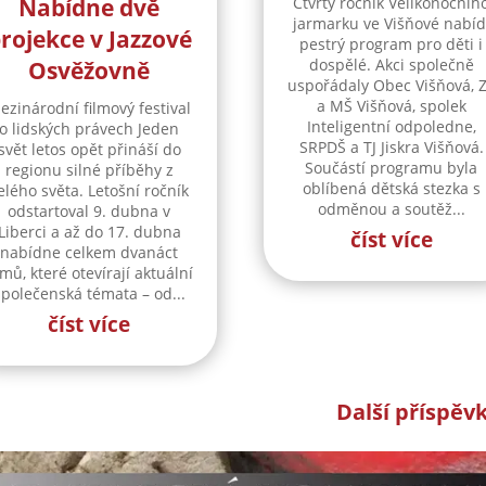
Nabídne dvě
Čtvrtý ročník Velikonočníh
jarmarku ve Višňové nabíd
rojekce v Jazzové
pestrý program pro děti i
dospělé. Akci společně
Osvěžovně
uspořádaly Obec Višňová, 
a MŠ Višňová, spolek
ezinárodní filmový festival
Inteligentní odpoledne,
o lidských právech Jeden
SRPDŠ a TJ Jiskra Višňová.
svět letos opět přináší do
Součástí programu byla
regionu silné příběhy z
oblíbená dětská stezka s
elého světa. Letošní ročník
odměnou a soutěž...
odstartoval 9. dubna v
Liberci a až do 17. dubna
číst více
nabídne celkem dvanáct
lmů, které otevírají aktuální
společenská témata – od...
číst více
Další příspěv