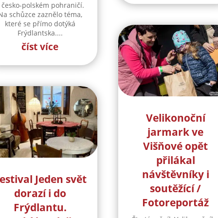
 česko-polském pohraničí.
Na schůzce zaznělo téma,
které se přímo dotýká
Frýdlantska....
číst více
Velikonoční
jarmark ve
Višňové opět
přilákal
návštěvníky i
estival Jeden svět
soutěžící /
dorazí i do
Fotoreportáž
Frýdlantu.