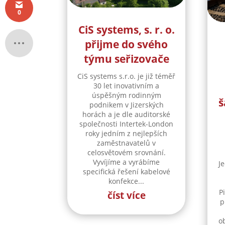
0
CiS systems, s. r. o.
přijme do svého
týmu seřizovače
CiS systems s.r.o. je již téměř
30 let inovativním a
úspěšným rodinným
š
podnikem v Jizerských
horách a je dle auditorské
společnosti Intertek-London
roky jedním z nejlepších
zaměstnavatelů v
celosvětovém srovnání.
Vyvíjíme a vyrábíme
J
specifická řešení kabelové
konfekce...
P
číst více
p
o