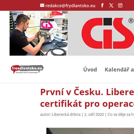
redakce@frydlantsko.eu
Úvod
Kalendář a
První v Česku. Liber
certifikát pro opera
autor:
Liberecká drbna
|
2. září 2020
|
Co se děje za