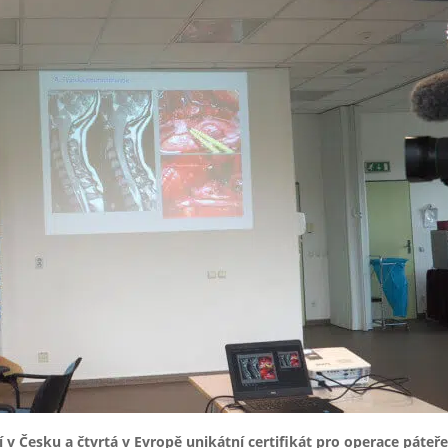
í v Česku a čtvrtá v Evropě unikátní certifikát pro operace páteře