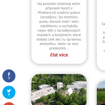
Na poslední dubnový večer
připravili hasiči v
Předláncích tradiční pálení
čarodějnic. Do místního
parku dorazili malí i velcí
ča
návštěvníci a nechyběly
nejen děti v čarodějnických
f
maskách a kostýmech, které
p
dodaly celé akci tu správnou
ž
atmosféru. Večer se nesl
především...
číst více
2
0