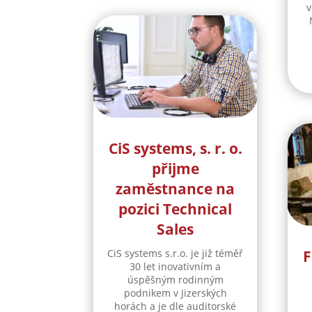
v
CiS systems, s. r. o.
přijme
zaměstnance na
pozici Technical
Sales
CiS systems s.r.o. je již téměř
F
30 let inovativním a
úspěšným rodinným
podnikem v Jizerských
horách a je dle auditorské