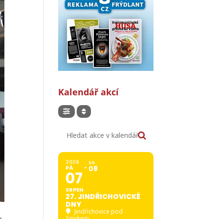
Kalendář akcí
Hledat akce v kalendáři
2026
SO
PÁ
08
07
SRPEN
27. JINDŘICHOVICKÉ
DNY
Jindřichovice pod
,
Smrkem