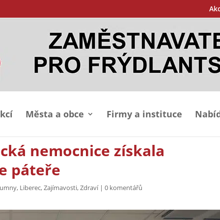
Ak
kcí
Města a obce
Firmy a instituce
Nabíd
ecká nemocnice získala
ce páteře
 humny
,
Liberec
,
Zajímavosti
,
Zdraví
|
0 komentářů