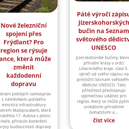
Páté výročí zápis
Jizerskohorskýc
Nové železniční
bučin na Sezna
spojení přes
světového dědictv
Frýdlant? Pro
UNESCO
region se rýsuje
ance, která může
Jizerskohorské bučiny, klen
přírodní krásy v srdci
změnit
Libereckého kraje, slaví 5.
výročí od svého zápisu na
každodenní
prestižní Seznam světovéh
dopravu
dědictví UNESCO. Tato
příležitost představuje
ednání polských samospráv
výjimečnou událost pro
s náměstkem polského
region, který se může pyšni
ministra infrastruktury
unikátním přírodním
iotrem Malepszakem, které
bohatstvím a...
roběhlo 17. dubna v Jelení
číst více
Hoře, přineslo konkrétní
brysy budoucnosti dopravy