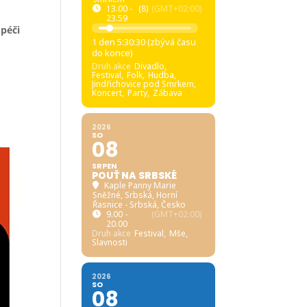
13.00 -
(8)
(GMT+02:00)
23.59
 péči
1 den 5:30:28 (zbývá času
do konce)
Druh akce
Divadlo,
Festival,
Folk,
Hudba,
Jindřichovice pod Smrkem,
Koncert,
Party,
Zábava
2026
SO
08
SRPEN
POUŤ NA SRBSKÉ
Kaple Panny Marie
Sněžné, Srbská
, Horní
Řasnice - Srbská, Česko
9.00 -
(GMT+02:00)
20.00
Druh akce
Festival,
Mše,
Slavnosti
2026
SO
08