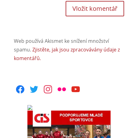
Web používá Akismet ke snížení množství
spamu.
Zjistěte, jak jsou zpracovávány údaje z
komentářů.
facebook
twitter
instagram
flickr
youtube