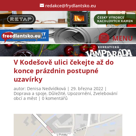
redakce@frydlantsko.eu
V Kodešově ulici čekejte až do
konce prázdnin postupné
uzavírky
autor:
Denisa Nedvídková
|
29. března 2022
|
Doprava a spoje
,
Důležité
,
Upozornění
,
Zvelebování
obcí a měst
|
0 komentářů