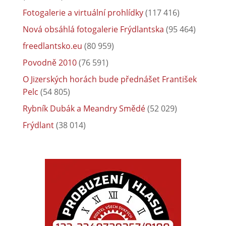
Fotogalerie a virtuální prohlídky
(117 416)
Nová obsáhlá fotogalerie Frýdlantska
(95 464)
freedlantsko.eu
(80 959)
Povodně 2010
(76 591)
O Jizerských horách bude přednášet František
Pelc
(54 805)
Rybník Dubák a Meandry Smědé
(52 029)
Frýdlant
(38 014)