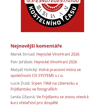
Nejnovější komentáře
Marek Strnad
:
Hejnické VínoHraní 2026
Petr Jeřábek
:
Hejnické VínoHraní 2026
Matyáš Holický
:
Volná pracovní místa ve
společnosti CiS SYSTEMS s.r.o.
Lucie Zralá
:
Srpen 1968 na Liberecku a
Frýdlantsku ve fotografiích
Lenka Úžasná
:
Ve Frýdlantu se znovu otevírá
kurz včelařství pro dospělé