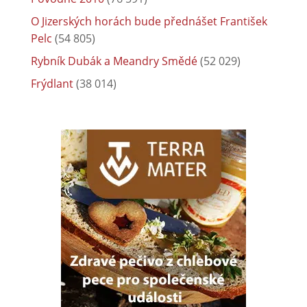
O Jizerských horách bude přednášet František
Pelc
(54 805)
Rybník Dubák a Meandry Smědé
(52 029)
Frýdlant
(38 014)