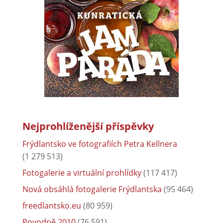
Nejprohlíženější příspěvky
Frýdlantsko ve fotografiích Petra Kellnera
(1 279 513)
Fotogalerie a virtuální prohlídky
(117 417)
Nová obsáhlá fotogalerie Frýdlantska
(95 464)
freedlantsko.eu
(80 959)
Povodně 2010
(76 591)