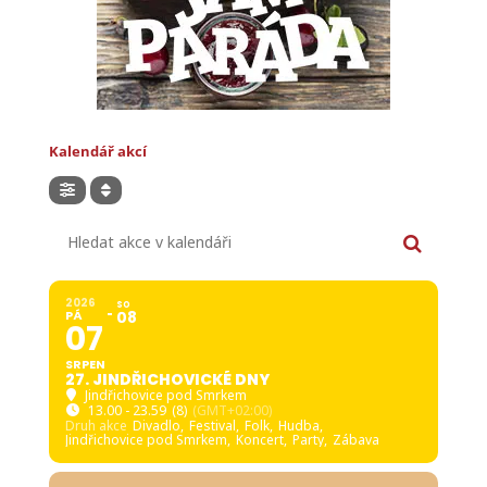
Kalendář akcí
Hledat akce v kalendáři
2026
SO
PÁ
08
07
SRPEN
27. JINDŘICHOVICKÉ DNY
Jindřichovice pod Smrkem
13.00 - 23.59
(8)
(GMT+02:00)
Druh akce
Divadlo,
Festival,
Folk,
Hudba,
Jindřichovice pod Smrkem,
Koncert,
Party,
Zábava