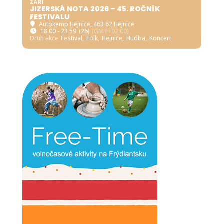
ZÁŘÍ
JIZERSKÁ NOTA 2026 – 45. ROČNÍK
FESTIVALU
Autokemp Hejnice
, 463 62 Hejnice
18.00 - 23.59
(26)
(GMT+02:00)
Druh akce
Festival,
Folk,
Hejnice,
Hudba,
Koncert