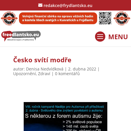
redakce@frydlantsko.eu
Česko svítí modře
autor:
Denisa Nedvídková
|
2. dubna 2022
|
Upozornění
,
Zdraví
|
0 komentářů