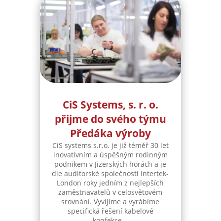
CiS Systems, s. r. o.
přijme do svého týmu
Předáka výroby
CiS systems s.r.o. je již téměř 30 let
inovativním a úspěšným rodinným
podnikem v Jizerských horách a je
dle auditorské společnosti Intertek-
London roky jedním z nejlepších
zaměstnavatelů v celosvětovém
srovnání. Vyvíjíme a vyrábíme
specifická řešení kabelové
konfekce...