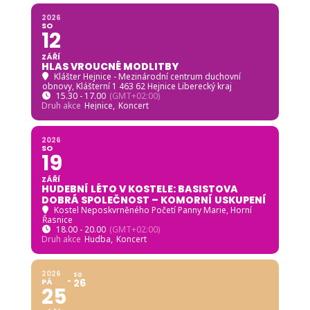
2026
SO
12
ZÁŘÍ
HLAS VROUCNÉ MODLITBY
Klášter Hejnice - Mezinárodní centrum duchovní
obnovy
, Klášterní 1 463 62 Hejnice Liberecký kraj
15.30 - 17.00
(GMT+02:00)
Druh akce
Hejnice,
Koncert
2026
SO
19
ZÁŘÍ
HUDEBNÍ LÉTO V KOSTELE: BASISTOVA
DOBRÁ SPOLEČNOST – KOMORNÍ USKUPENÍ
Kostel Neposkvrněného Početí Panny Marie, Horní
Řasnice
18.00 - 20.00
(GMT+02:00)
Druh akce
Hudba,
Koncert
2026
SO
PÁ
26
25