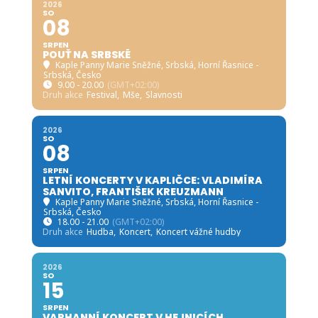
2026
SO
08
SRPEN
POUŤ NA SRBSKÉ
Kaple Panny Marie Sněžné, Srbská
, Horní Řasnice -
Srbská, Česko
9.00 - 20.00
(GMT+02:00)
Druh akce
Festival,
Mše,
Slavnosti
2026
SO
08
SRPEN
LETNÍ KONCERTY V KAPLIČCE: VLADIMÍRA
SANVITO, FRANTIŠEK KREUZMANN
Kaple Panny Marie Sněžné, Srbská
, Horní Řasnice -
Srbská, Česko
18.00 - 21.00
(GMT+02:00)
Druh akce
Hudba,
Koncert,
Koncert vážné hudby
2026
SO
15
SRPEN
VARHANNÍ KONCERT V HEJNICÍCH