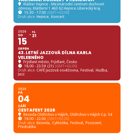
Klášter Hejnice - Mezinárodní centrum duchovní
obnovy
, Klášterní 1 463 62 Hejnice Liberecký kraj
15.30 - 17.00
(GMT+02:00)
Druh akce
Hejnice,
Koncert
2026
PÁ
SO
21
15
SRPEN
43. LETNÍ JAZZOVÁ DÍLNA KARLA
VELEBNÉHO
Frýdlant město
, Frýdlant, Česko
18.00 - 23.59
(21)
(GMT+02:00)
Druh akce
CAFÉ Jazzová osvěžovna,
Festival,
Hudba,
Jazz
2026
PÁ
04
ZÁŘÍ
CESTAFEST 2026
Beseda Oldřichov v Hájích
, Oldřichov v Hájích č.p. 54
18.00 - 22.00
(GMT+02:00)
Druh akce
Beseda,
Cyklistika,
Festival,
Posezení,
Přednáška