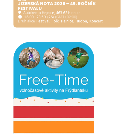
JIZERSKÁ NOTA 2026 – 45. ROČNÍK
FESTIVALU
Autokemp Hejnice
, 463 62 Hejnice
18.00 - 23.59
(26)
(GMT+02:00)
Druh akce
Festival,
Folk,
Hejnice,
Hudba,
Koncert