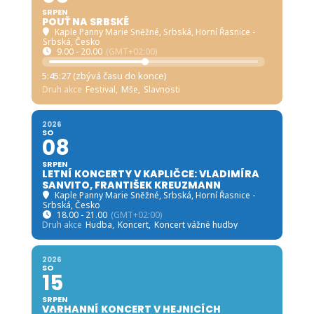
SRPEN
POUŤ NA SRBSKÉ
Kaple Panny Marie Sněžné, Srbská
, Horní Řasnice -
Srbská, Česko
9.00 - 20.00
(GMT+02:00)
5:45:25 (zbývá času do konce)
Druh akce
Festival,
Mše,
Slavnosti
2026
SO
08
SRPEN
LETNÍ KONCERTY V KAPLIČCE: VLADIMÍRA
SANVITO, FRANTIŠEK KREUZMANN
Kaple Panny Marie Sněžné, Srbská
, Horní Řasnice -
Srbská, Česko
18.00 - 21.00
(GMT+02:00)
Druh akce
Hudba,
Koncert,
Koncert vážné hudby
2026
SO
15
SRPEN
VARHANNÍ KONCERT V HEJNICÍCH