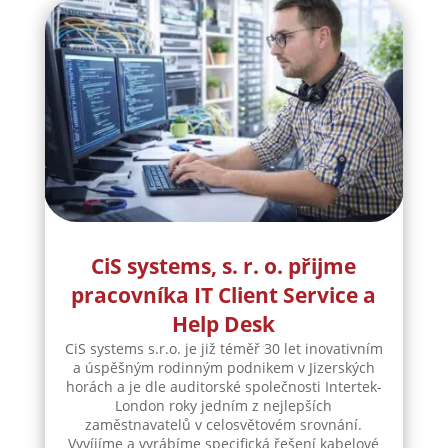
CiS systems, s. r. o. přijme
pracovníka IT Client Service a
Help Desk
CiS systems s.r.o. je již téměř 30 let inovativním
a úspěšným rodinným podnikem v Jizerských
horách a je dle auditorské společnosti Intertek-
London roky jedním z nejlepších
zaměstnavatelů v celosvětovém srovnání.
Vyvíjíme a vyrábíme specifická řešení kabelové