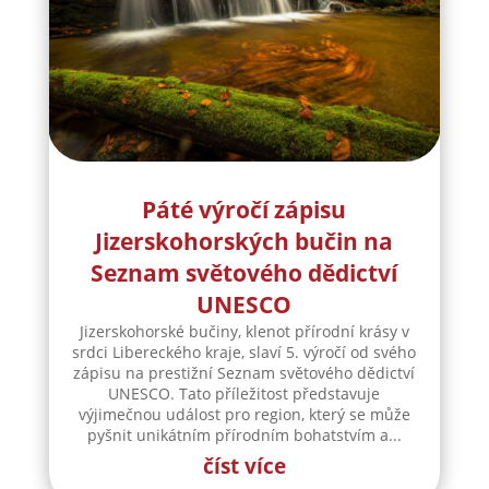
Páté výročí zápisu
Jizerskohorských bučin na
Seznam světového dědictví
UNESCO
Jizerskohorské bučiny, klenot přírodní krásy v
srdci Libereckého kraje, slaví 5. výročí od svého
zápisu na prestižní Seznam světového dědictví
UNESCO. Tato příležitost představuje
výjimečnou událost pro region, který se může
pyšnit unikátním přírodním bohatstvím a...
číst více