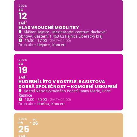
2026
SO
12
ZÁŘÍ
HLAS VROUCNÉ MODLITBY
Klášter Hejnice - Mezinárodní centrum duchovní
obnovy
, Klášterní 1 463 62 Hejnice Liberecký kraj
15.30 - 17.00
(GMT+02:00)
Druh akce
Hejnice,
Koncert
2026
SO
19
ZÁŘÍ
HUDEBNÍ LÉTO V KOSTELE: BASISTOVA
DOBRÁ SPOLEČNOST – KOMORNÍ USKUPENÍ
Kostel Neposkvrněného Početí Panny Marie, Horní
Řasnice
18.00 - 20.00
(GMT+02:00)
Druh akce
Hudba,
Koncert
2026
SO
PÁ
26
25
ZÁŘÍ