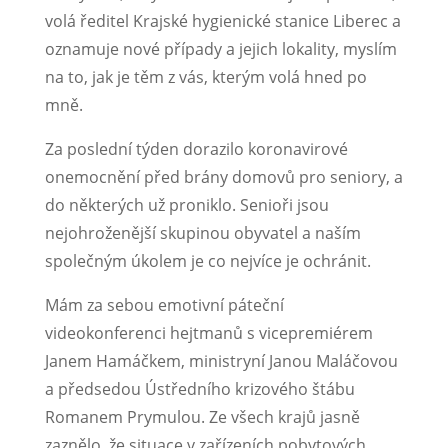
volá ředitel Krajské hygienické stanice Liberec a
oznamuje nové případy a jejich lokality, myslím
na to, jak je těm z vás, kterým volá hned po
mně.
Za poslední týden dorazilo koronavirové
onemocnění před brány domovů pro seniory, a
do některých už proniklo. Senioři jsou
nejohroženější skupinou obyvatel a naším
společným úkolem je co nejvíce je ochránit.
Mám za sebou emotivní páteční
videokonferenci hejtmanů s vicepremiérem
Janem Hamáčkem, ministryní Janou Maláčovou
a předsedou Ústředního krizového štábu
Romanem Prymulou. Ze všech krajů jasně
zaznělo, že situace v zařízeních pobytových