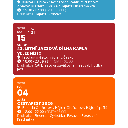
Klášter Hejnice - Mezinárodní centrum duchovní
obnovy
, Klášterní 1 463 62 Hejnice Liberecký kraj
15.30 - 17.00
(GMT+02:00)
Druh akce
Hejnice,
Koncert
2026
PÁ
SO
21
15
SRPEN
43. LETNÍ JAZZOVÁ DÍLNA KARLA
VELEBNÉHO
Frýdlant město
, Frýdlant, Česko
18.00 - 23.59
(21)
(GMT+02:00)
Druh akce
CAFÉ Jazzová osvěžovna,
Festival,
Hudba,
Jazz
2026
PÁ
04
ZÁŘÍ
CESTAFEST 2026
Beseda Oldřichov v Hájích
, Oldřichov v Hájích č.p. 54
18.00 - 22.00
(GMT+02:00)
Druh akce
Beseda,
Cyklistika,
Festival,
Posezení,
Přednáška