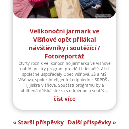
Velikonoční jarmark ve
Višňové opět přilákal
návštěvníky i soutěžící /
Fotoreportáž
Čtvrtý ročník Velikonočního jarmarku ve Višňové
nabídl pestrý program pro děti i dospělé. Akci
společně uspořádaly Obec Višňová, ZŠ a MŠ
Višňová, spolek Inteligentní odpoledne, SRPDŠ a
TJ Jiskra Višňová. Součástí programu byla
oblíbená dětská stezka s odměnou a soutěž...
číst více
« Starší příspěvky
Další příspěvky »