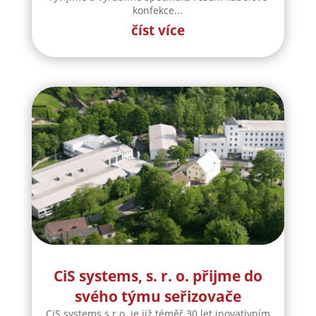
konfekce...
číst více
CiS systems, s. r. o. přijme do
svého týmu seřizovače
CiS systems s.r.o. je již téměř 30 let inovativním