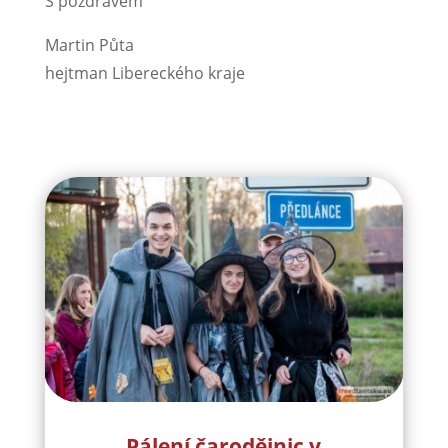
S pozdravem
Martin Půta
hejtman Libereckého kraje
Pálení čarodějnic v