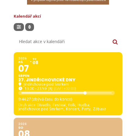
Kalendář akcí
Hledat akce v kalendáři
2026
SO
PÁ
08
07
SRPEN
27. JINDŘICHOVICKÉ DNY
Jindřichovice pod Smrkem
13.00 - 23.59
(8)
(GMT+02:00)
9:44:25 (zbývá času do konce)
Druh akce
Divadlo,
Festival,
Folk,
Hudba,
Jindřichovice pod Smrkem,
Koncert,
Party,
Zábava
2026
SO
08