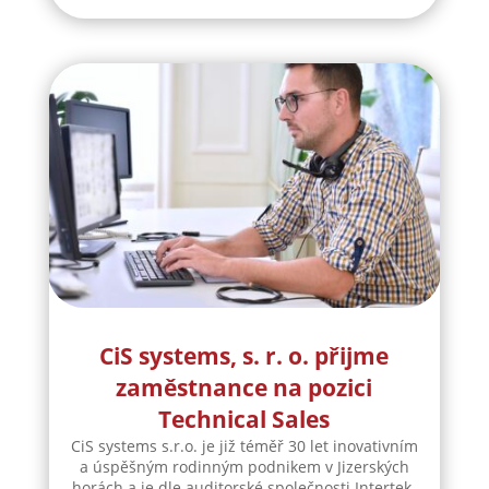
CiS systems, s. r. o. přijme
zaměstnance na pozici
Technical Sales
CiS systems s.r.o. je již téměř 30 let inovativním
a úspěšným rodinným podnikem v Jizerských
horách a je dle auditorské společnosti Intertek-