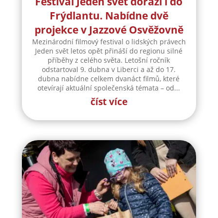
Festival Jeden svět dorazí i do
Frýdlantu. Nabídne dvě
projekce v Jazzové Osvěžovně
Mezinárodní filmový festival o lidských právech
Jeden svět letos opět přináší do regionu silné
příběhy z celého světa. Letošní ročník
odstartoval 9. dubna v Liberci a až do 17.
dubna nabídne celkem dvanáct filmů, které
otevírají aktuální společenská témata – od...
číst více