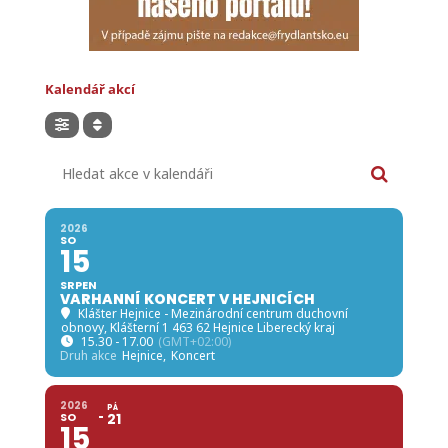
Kalendář akcí
Hledat akce v kalendáři
2026
SO
15
SRPEN
VARHANNÍ KONCERT V HEJNICÍCH
Klášter Hejnice - Mezinárodní centrum duchovní
obnovy
, Klášterní 1 463 62 Hejnice Liberecký kraj
15.30 - 17.00
(GMT+02:00)
Druh akce
Hejnice,
Koncert
2026
PÁ
SO
21
15