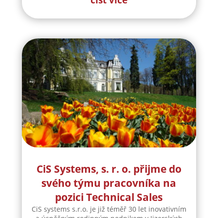
CiS Systems, s. r. o. přijme do
svého týmu pracovníka na
pozici Technical Sales
CiS systems s.r.o. je již téměř 30 let inovativním