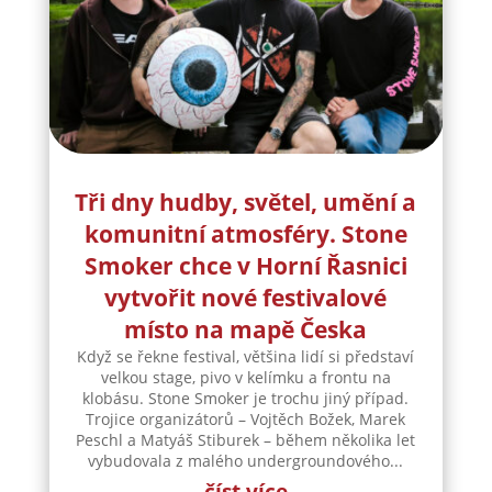
Tři dny hudby, světel, umění a
komunitní atmosféry. Stone
Smoker chce v Horní Řasnici
vytvořit nové festivalové
místo na mapě Česka
Když se řekne festival, většina lidí si představí
velkou stage, pivo v kelímku a frontu na
klobásu. Stone Smoker je trochu jiný případ.
Trojice organizátorů – Vojtěch Božek, Marek
Peschl a Matyáš Stiburek – během několika let
vybudovala z malého undergroundového...
číst více