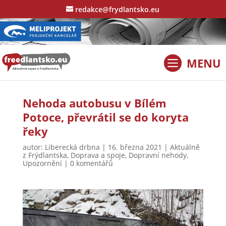
redakce@frydlantsko.eu
Nehoda autobusu v Bílém
Potoce, převrátil se do koryta
řeky
autor:
Liberecká drbna
|
16. března 2021
|
Aktuálně
z Frýdlantska
,
Doprava a spoje
,
Dopravní nehody
,
Upozornění
|
0 komentářů