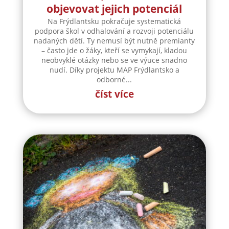
objevovat jejich potenciál
Na Frýdlantsku pokračuje systematická
podpora škol v odhalování a rozvoji potenciálu
nadaných dětí. Ty nemusí být nutně premianty
– často jde o žáky, kteří se vymykají, kladou
neobvyklé otázky nebo se ve výuce snadno
nudí. Díky projektu MAP Frýdlantsko a
odborné...
číst více