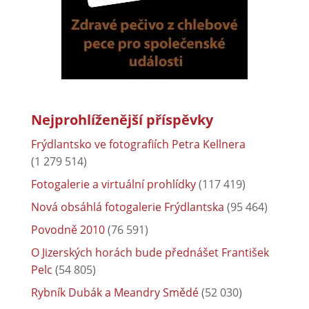
Nejprohlíženější příspěvky
Frýdlantsko ve fotografiích Petra Kellnera
(1 279 514)
Fotogalerie a virtuální prohlídky
(117 419)
Nová obsáhlá fotogalerie Frýdlantska
(95 464)
Povodně 2010
(76 591)
O Jizerských horách bude přednášet František
Pelc
(54 805)
Rybník Dubák a Meandry Smědé
(52 030)