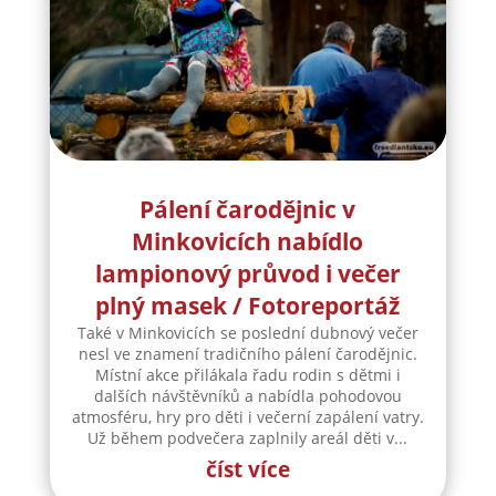
Pálení čarodějnic v
Minkovicích nabídlo
lampionový průvod i večer
plný masek / Fotoreportáž
Také v Minkovicích se poslední dubnový večer
nesl ve znamení tradičního pálení čarodějnic.
Místní akce přilákala řadu rodin s dětmi i
dalších návštěvníků a nabídla pohodovou
atmosféru, hry pro děti i večerní zapálení vatry.
Už během podvečera zaplnily areál děti v...
číst více