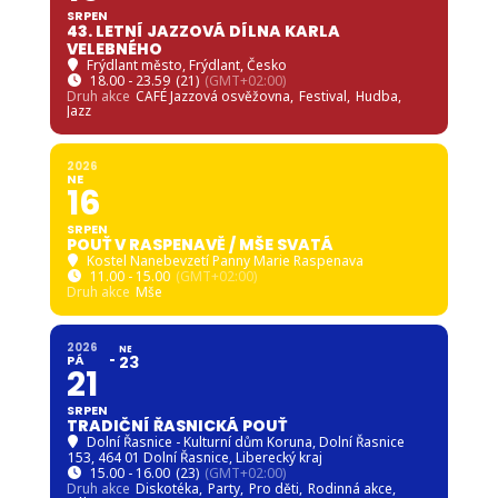
SRPEN
43. LETNÍ JAZZOVÁ DÍLNA KARLA
VELEBNÉHO
Frýdlant město
, Frýdlant, Česko
18.00 - 23.59
(21)
(GMT+02:00)
Druh akce
CAFÉ Jazzová osvěžovna,
Festival,
Hudba,
Jazz
2026
NE
16
SRPEN
POUŤ V RASPENAVĚ / MŠE SVATÁ
Kostel Nanebevzetí Panny Marie Raspenava
11.00 - 15.00
(GMT+02:00)
Druh akce
Mše
2026
NE
PÁ
23
21
SRPEN
TRADIČNÍ ŘASNICKÁ POUŤ
Dolní Řasnice - Kulturní dům Koruna
, Dolní Řasnice
153, 464 01 Dolní Řasnice, Liberecký kraj
15.00 - 16.00
(23)
(GMT+02:00)
Druh akce
Diskotéka,
Party,
Pro děti,
Rodinná akce,