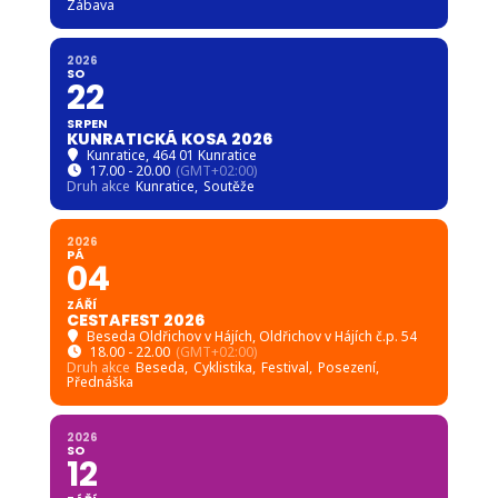
Zábava
2026
SO
22
SRPEN
KUNRATICKÁ KOSA 2026
Kunratice
, 464 01 Kunratice
17.00 - 20.00
(GMT+02:00)
Druh akce
Kunratice,
Soutěže
2026
PÁ
04
ZÁŘÍ
CESTAFEST 2026
Beseda Oldřichov v Hájích
, Oldřichov v Hájích č.p. 54
18.00 - 22.00
(GMT+02:00)
Druh akce
Beseda,
Cyklistika,
Festival,
Posezení,
Přednáška
2026
SO
12