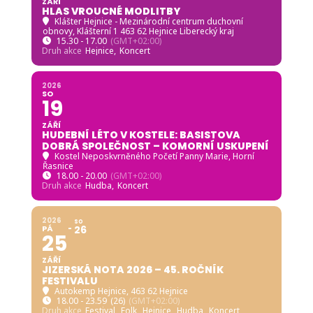
ZÁŘÍ
HLAS VROUCNÉ MODLITBY
Klášter Hejnice - Mezinárodní centrum duchovní
obnovy
, Klášterní 1 463 62 Hejnice Liberecký kraj
15.30 - 17.00
(GMT+02:00)
Druh akce
Hejnice,
Koncert
2026
SO
19
ZÁŘÍ
HUDEBNÍ LÉTO V KOSTELE: BASISTOVA
DOBRÁ SPOLEČNOST – KOMORNÍ USKUPENÍ
Kostel Neposkvrněného Početí Panny Marie, Horní
Řasnice
18.00 - 20.00
(GMT+02:00)
Druh akce
Hudba,
Koncert
2026
SO
PÁ
26
25
ZÁŘÍ
JIZERSKÁ NOTA 2026 – 45. ROČNÍK
FESTIVALU
Autokemp Hejnice
, 463 62 Hejnice
18.00 - 23.59
(26)
(GMT+02:00)
Druh akce
Festival,
Folk,
Hejnice,
Hudba,
Koncert