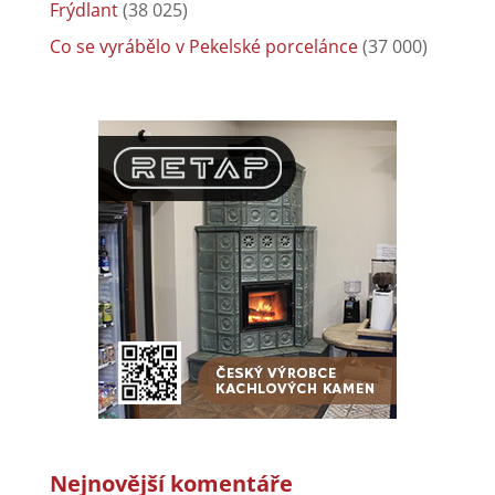
Frýdlant
(38 025)
Co se vyrábělo v Pekelské porcelánce
(37 000)
Nejnovější komentáře