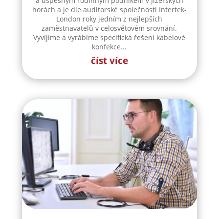
a úspěšným rodinným podnikem v Jizerských
horách a je dle auditorské společnosti Intertek-
London roky jedním z nejlepších
zaměstnavatelů v celosvětovém srovnání.
Vyvíjíme a vyrábíme specifická řešení kabelové
konfekce...
číst více