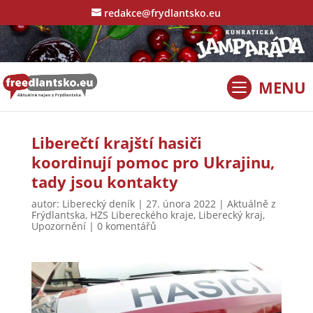
redakce@frydlantsko.eu
Liberečtí krajští hasiči
koordinují pomoc pro Ukrajinu,
tady jsou kontakty
autor:
Liberecký deník
|
27. února 2022
|
Aktuálně z
Frýdlantska
,
HZS Libereckého kraje
,
Liberecký kraj
,
Upozornění
|
0 komentářů