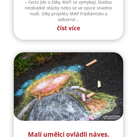
– často jde o žáky, kteří se vymykají, kladou
neobvyklé otázky nebo se ve výuce snadno
nudí. Díky projektu MAP Frýdlantsko a
odborné...
číst více
Malí umělci ovládli náves.