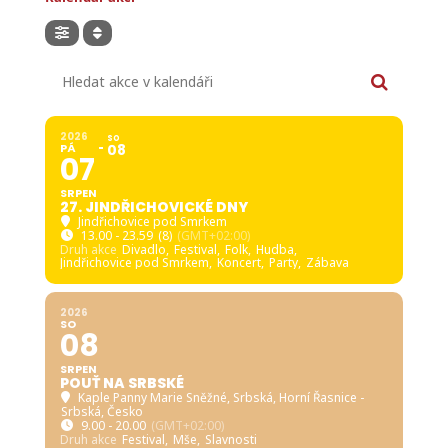
Hledat akce v kalendáři
2026
SO
PÁ
08
07
SRPEN
27. JINDŘICHOVICKÉ DNY
Jindřichovice pod Smrkem
13.00 - 23.59
(8)
(GMT+02:00)
Druh akce
Divadlo,
Festival,
Folk,
Hudba,
Jindřichovice pod Smrkem,
Koncert,
Party,
Zábava
2026
SO
08
SRPEN
POUŤ NA SRBSKÉ
Kaple Panny Marie Sněžné, Srbská
, Horní Řasnice -
Srbská, Česko
9.00 - 20.00
(GMT+02:00)
Druh akce
Festival,
Mše,
Slavnosti