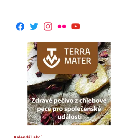
facebook
twitter
instagram
flickr
youtube
Kalendář akcí