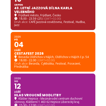
SRPEN
43. LETNÍ JAZZOVÁ DÍLNA KARLA
VELEBNÉHO
Frýdlant město
, Frýdlant, Česko
18.00 - 23.59
(21)
(GMT+02:00)
Druh akce
CAFÉ Jazzová osvěžovna,
Festival,
Hudba,
Jazz
2026
PÁ
04
ZÁŘÍ
CESTAFEST 2026
Beseda Oldřichov v Hájích
, Oldřichov v Hájích č.p. 54
18.00 - 22.00
(GMT+02:00)
Druh akce
Beseda,
Cyklistika,
Festival,
Posezení,
Přednáška
2026
SO
12
ZÁŘÍ
HLAS VROUCNÉ MODLITBY
Klášter Hejnice - Mezinárodní centrum duchovní
obnovy
, Klášterní 1 463 62 Hejnice Liberecký kraj
15.30 - 17.00
(GMT+02:00)