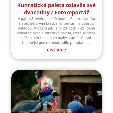
Kunratická paleta oslavila své
dvacetiny / Fotoreportáž
V pátek 8. května od 10 hodin ožila kunratická
náves dětskými kresbami, barvami a dobrou
náladou. Proběhl jubilejní 20. ročník oblíbené
výtvarné akce Kunratická paleta, které se letos
zúčastnilo celkem 20 malých umělců. Ani
chladnější počasí neodradilo pořadatele,...
číst více