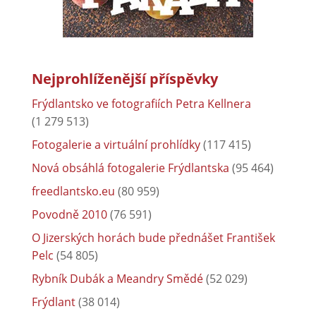
Nejprohlíženější příspěvky
Frýdlantsko ve fotografiích Petra Kellnera
(1 279 513)
Fotogalerie a virtuální prohlídky
(117 415)
Nová obsáhlá fotogalerie Frýdlantska
(95 464)
freedlantsko.eu
(80 959)
Povodně 2010
(76 591)
O Jizerských horách bude přednášet František
Pelc
(54 805)
Rybník Dubák a Meandry Smědé
(52 029)
Frýdlant
(38 014)