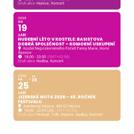
Druh akce
Hejnice,
Koncert
2026
SO
19
ZÁŘÍ
HUDEBNÍ LÉTO V KOSTELE: BASISTOVA
DOBRÁ SPOLEČNOST – KOMORNÍ USKUPENÍ
Kostel Neposkvrněného Početí Panny Marie, Horní
Řasnice
18.00 - 20.00
(GMT+02:00)
Druh akce
Hudba,
Koncert
2026
SO
PÁ
26
25
ZÁŘÍ
JIZERSKÁ NOTA 2026 – 45. ROČNÍK
FESTIVALU
Autokemp Hejnice
, 463 62 Hejnice
18.00 - 23.59
(26)
(GMT+02:00)
Druh akce
Festival,
Folk,
Hejnice,
Hudba,
Koncert