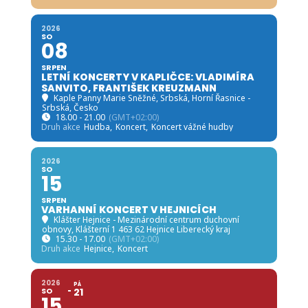
2026
SO
08
SRPEN
LETNÍ KONCERTY V KAPLIČCE: VLADIMÍRA
SANVITO, FRANTIŠEK KREUZMANN
Kaple Panny Marie Sněžné, Srbská
, Horní Řasnice -
Srbská, Česko
18.00 - 21.00
(GMT+02:00)
Druh akce
Hudba,
Koncert,
Koncert vážné hudby
2026
SO
15
SRPEN
VARHANNÍ KONCERT V HEJNICÍCH
Klášter Hejnice - Mezinárodní centrum duchovní
obnovy
, Klášterní 1 463 62 Hejnice Liberecký kraj
15.30 - 17.00
(GMT+02:00)
Druh akce
Hejnice,
Koncert
2026
PÁ
SO
21
15