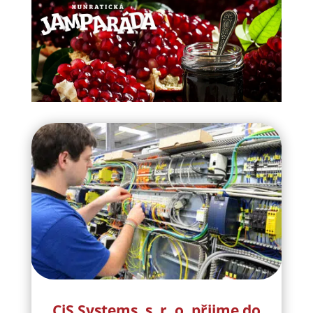
CiS Systems, s. r. o. přijme do