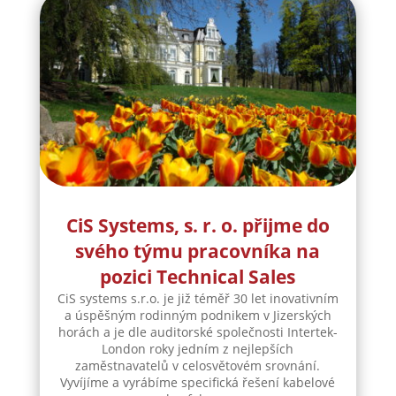
CiS Systems, s. r. o. přijme do
svého týmu pracovníka na
pozici Technical Sales
CiS systems s.r.o. je již téměř 30 let inovativním
a úspěšným rodinným podnikem v Jizerských
horách a je dle auditorské společnosti Intertek-
London roky jedním z nejlepších
zaměstnavatelů v celosvětovém srovnání.
Vyvíjíme a vyrábíme specifická řešení kabelové