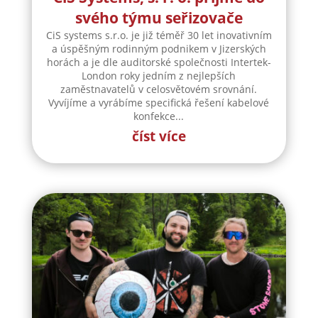
svého týmu seřizovače
CiS systems s.r.o. je již téměř 30 let inovativním
a úspěšným rodinným podnikem v Jizerských
horách a je dle auditorské společnosti Intertek-
London roky jedním z nejlepších
zaměstnavatelů v celosvětovém srovnání.
Vyvíjíme a vyrábíme specifická řešení kabelové
konfekce...
číst více