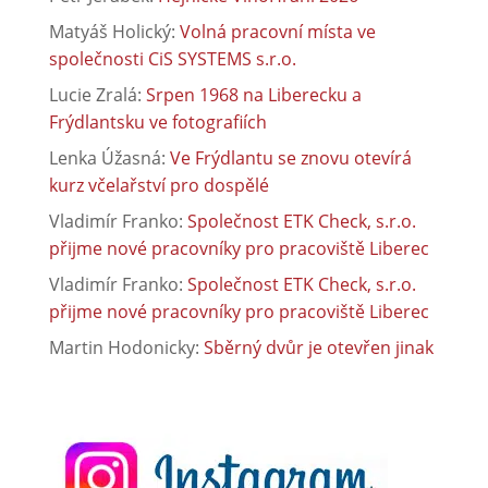
Matyáš Holický
:
Volná pracovní místa ve
společnosti CiS SYSTEMS s.r.o.
Lucie Zralá
:
Srpen 1968 na Liberecku a
Frýdlantsku ve fotografiích
Lenka Úžasná
:
Ve Frýdlantu se znovu otevírá
kurz včelařství pro dospělé
Vladimír Franko
:
Společnost ETK Check, s.r.o.
přijme nové pracovníky pro pracoviště Liberec
Vladimír Franko
:
Společnost ETK Check, s.r.o.
přijme nové pracovníky pro pracoviště Liberec
Martin Hodonicky
:
Sběrný dvůr je otevřen jinak