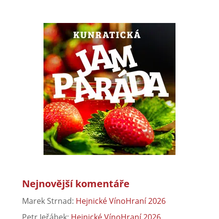
Nejnovější komentáře
Marek Strnad
:
Hejnické VínoHraní 2026
Petr Jeřábek
:
Hejnické VínoHraní 2026