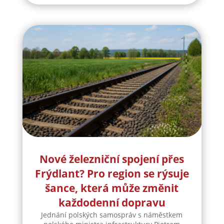
Nové železniční spojení přes
Frýdlant? Pro region se rýsuje
šance, která může změnit
každodenní dopravu
Jednání polských samospráv s náměstkem