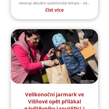
otevírají aktuální společenská témata – od...
číst více
Velikonoční jarmark ve
Višňové opět přilákal
návštěvníky i soutěžící /