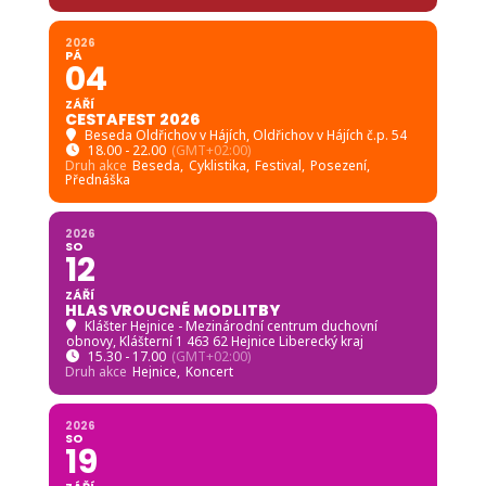
2026
PÁ
04
ZÁŘÍ
CESTAFEST 2026
Beseda Oldřichov v Hájích
, Oldřichov v Hájích č.p. 54
18.00 - 22.00
(GMT+02:00)
Druh akce
Beseda,
Cyklistika,
Festival,
Posezení,
Přednáška
2026
SO
12
ZÁŘÍ
HLAS VROUCNÉ MODLITBY
Klášter Hejnice - Mezinárodní centrum duchovní
obnovy
, Klášterní 1 463 62 Hejnice Liberecký kraj
15.30 - 17.00
(GMT+02:00)
Druh akce
Hejnice,
Koncert
2026
SO
19