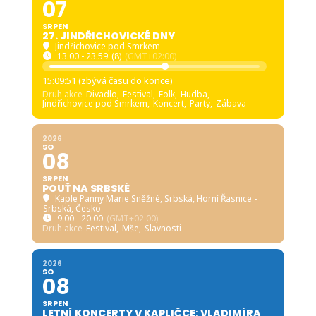
07
SRPEN
27. JINDŘICHOVICKÉ DNY
Jindřichovice pod Smrkem
13.00 - 23.59
(8)
(GMT+02:00)
15:09:50 (zbývá času do konce)
Druh akce
Divadlo,
Festival,
Folk,
Hudba,
Jindřichovice pod Smrkem,
Koncert,
Party,
Zábava
2026
SO
08
SRPEN
POUŤ NA SRBSKÉ
Kaple Panny Marie Sněžné, Srbská
, Horní Řasnice -
Srbská, Česko
9.00 - 20.00
(GMT+02:00)
Druh akce
Festival,
Mše,
Slavnosti
2026
SO
08
SRPEN
LETNÍ KONCERTY V KAPLIČCE: VLADIMÍRA