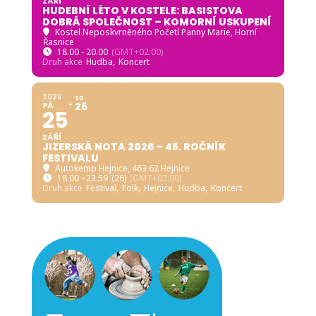
ZÁŘÍ
HUDEBNÍ LÉTO V KOSTELE: BASISTOVA
DOBRÁ SPOLEČNOST – KOMORNÍ USKUPENÍ
Kostel Neposkvrněného Početí Panny Marie, Horní
Řasnice
18.00 - 20.00
(GMT+02:00)
Druh akce
Hudba,
Koncert
2026
SO
PÁ
26
25
ZÁŘÍ
JIZERSKÁ NOTA 2026 – 45. ROČNÍK
FESTIVALU
Autokemp Hejnice
, 463 62 Hejnice
18.00 - 23.59
(26)
(GMT+02:00)
Druh akce
Festival,
Folk,
Hejnice,
Hudba,
Koncert