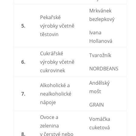
Mrkvánek
Pekařské
bezlepkový
5.
výrobky včetně
Ivana
těstovin
Hollanová
Cukrářské
Tvarožník
6.
výrobky včetně
NORDBEANS
cukrovinek
Andělský
Alkoholické a
mošt
7.
nealkoholické
nápoje
GRAIN
Ovoce a
Vomáčka
zelenina
cuketová
8.
v čerstvé nebo