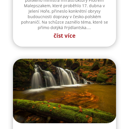
polského ministra infrastruktury Piotrem
Malepszakem, které proběhlo 17. dubna v
Jelení Hoře, přineslo konkrétní obrysy
budoucnosti dopravy v česko-polském
pohraničí. Na schůzce zaznělo téma, které se
přímo dotýká Frýdlantska....
číst více