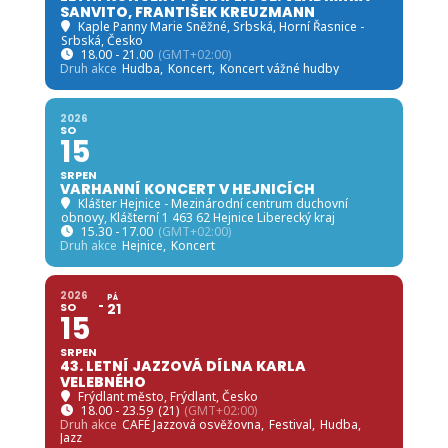
SANVITO, FRANTIŠEK KREUZMANN
Kaple Panny Marie Sněžné, Srbská
, Horní Řasnice -
Srbská, Česko
18.00 - 21.00
(GMT+02:00)
Druh akce
Hudba,
Koncert,
Koncert vážné hudby
2026
SO
15
SRPEN
VARHANNÍ KONCERT V HEJNICÍCH
Klášter Hejnice - Mezinárodní centrum duchovní
obnovy
, Klášterní 1 463 62 Hejnice Liberecký kraj
15.30 - 17.00
(GMT+02:00)
Druh akce
Hejnice,
Koncert
2026
PÁ
SO
21
15
SRPEN
43. LETNÍ JAZZOVÁ DÍLNA KARLA
VELEBNÉHO
Frýdlant město
, Frýdlant, Česko
18.00 - 23.59
(21)
(GMT+02:00)
Druh akce
CAFÉ Jazzová osvěžovna,
Festival,
Hudba,
Jazz