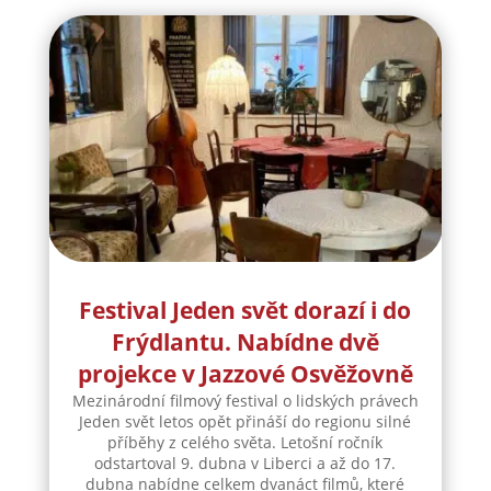
Festival Jeden svět dorazí i do
Frýdlantu. Nabídne dvě
projekce v Jazzové Osvěžovně
Mezinárodní filmový festival o lidských právech
Jeden svět letos opět přináší do regionu silné
příběhy z celého světa. Letošní ročník
odstartoval 9. dubna v Liberci a až do 17.
dubna nabídne celkem dvanáct filmů, které