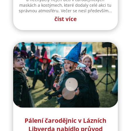
maskách a kostýmech, které dodaly celé akci tu
správnou atmosféru. Večer se nesl především...
číst více
Pálení čarodějnic v Lázních
Libverda nabídlo průvod