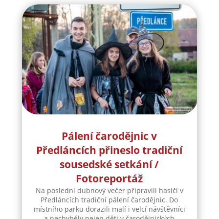
Pálení čarodějnic v
Předláncích přineslo tradiční
sousedské setkání /
Fotoreportáž
Na poslední dubnový večer připravili hasiči v
Předláncích tradiční pálení čarodějnic. Do
místního parku dorazili malí i velcí návštěvníci
a nechyběly nejen děti v čarodějnických