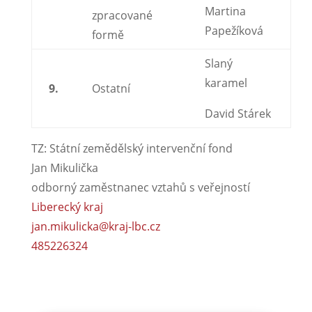
Martina
zpracované
Papežíková
formě
Slaný
karamel
9.
Ostatní
David Stárek
TZ: Státní zemědělský intervenční fond
Jan Mikulička
odborný zaměstnanec vztahů s veřejností
Liberecký kraj
jan.mikulicka@kraj-lbc.cz
485226324