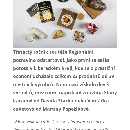
Třináctý ročník soutěže Regionální
potravina odstartoval. Jako první se sešla
porota v Libereckém kraji, kde se o prestižní
ocenění ucházelo celkem 82 produktů od 29
místních výrobců.
Nominaci získalo devět
výrobků, mezi nimi například zmrzlina Slaný
karamel od Davida Stárka nebo Vomáčka
cuketová od Martiny Papežíkové.
„Mám velkou radost, že se v letošním ročníku
Regionální potraviny Libereckého kraje podařilo