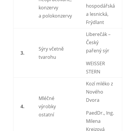
hospodářská
konzervy
a lesnická,
a polokonzervy
Frýdlant
Liberečák –
Český
Sýry včetně
pařený sýr
3.
tvarohu
WEISSER
STERN
Kozí mléko z
Nového
Mléčné
Dvora
4.
výrobky
PaedDr., Ing.
ostatní
Milena
Krejzová