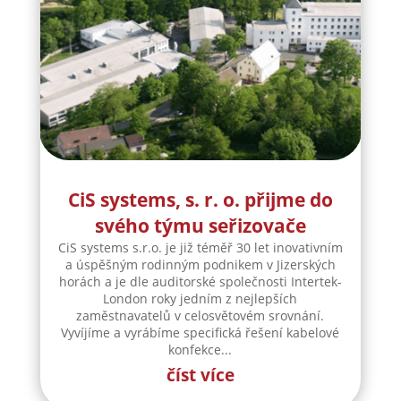
CiS systems, s. r. o. přijme do
svého týmu seřizovače
CiS systems s.r.o. je již téměř 30 let inovativním
a úspěšným rodinným podnikem v Jizerských
horách a je dle auditorské společnosti Intertek-
London roky jedním z nejlepších
zaměstnavatelů v celosvětovém srovnání.
Vyvíjíme a vyrábíme specifická řešení kabelové
konfekce...
číst více