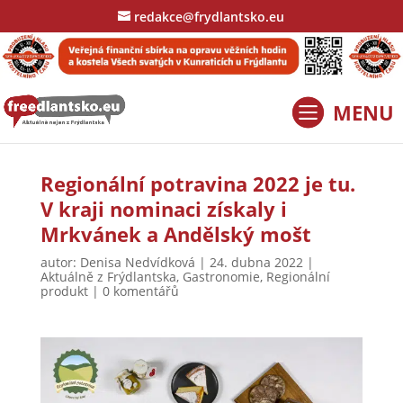
redakce@frydlantsko.eu
Regionální potravina 2022 je tu.
V kraji nominaci získaly i
Mrkvánek a Andělský mošt
autor:
Denisa Nedvídková
|
24. dubna 2022
|
Aktuálně z Frýdlantska
,
Gastronomie
,
Regionální
produkt
|
0 komentářů