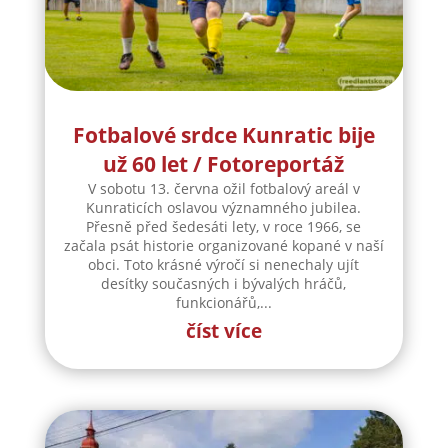
Fotbalové srdce Kunratic bije
už 60 let / Fotoreportáž
V sobotu 13. června ožil fotbalový areál v
Kunraticích oslavou významného jubilea.
Přesně před šedesáti lety, v roce 1966, se
začala psát historie organizované kopané v naší
obci. Toto krásné výročí si nenechaly ujít
desítky současných i bývalých hráčů,
funkcionářů,...
číst více