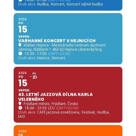
Druh akce
Hudba,
Koncert,
Koncert vážné hudby
2026
SO
15
SRPEN
VARHANNÍ KONCERT V HEJNICÍCH
Klášter Hejnice - Mezinárodní centrum duchovní
obnovy
, Klášterní 1 463 62 Hejnice Liberecký kraj
15.30 - 17.00
(GMT+02:00)
Druh akce
Hejnice,
Koncert
2026
PÁ
SO
21
15
SRPEN
43. LETNÍ JAZZOVÁ DÍLNA KARLA
VELEBNÉHO
Frýdlant město
, Frýdlant, Česko
18.00 - 23.59
(21)
(GMT+02:00)
Druh akce
CAFÉ Jazzová osvěžovna,
Festival,
Hudba,
Jazz
2026
PÁ