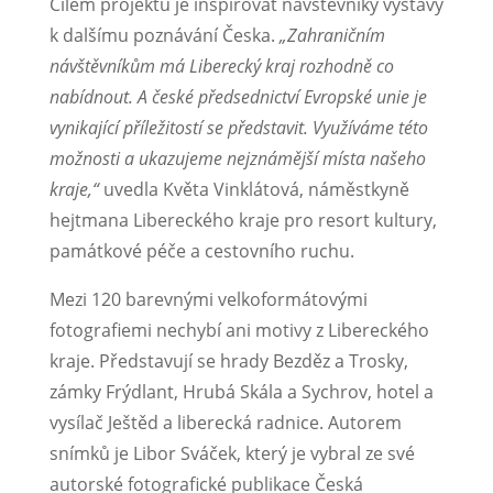
Cílem projektu je inspirovat návštěvníky výstavy
k dalšímu poznávání Česka.
„Zahraničním
návštěvníkům má Liberecký kraj rozhodně co
nabídnout. A české předsednictví Evropské unie je
vynikající příležitostí se představit. Využíváme této
možnosti a ukazujeme nejznámější místa našeho
kraje,“
uvedla Květa Vinklátová, náměstkyně
hejtmana Libereckého kraje pro resort kultury,
památkové péče a cestovního ruchu.
Mezi 120 barevnými velkoformátovými
fotografiemi nechybí ani motivy z Libereckého
kraje. Představují se hrady Bezděz a Trosky,
zámky Frýdlant, Hrubá Skála a Sychrov, hotel a
vysílač Ještěd a liberecká radnice. Autorem
snímků je Libor Sváček, který je vybral ze své
autorské fotografické publikace Česká