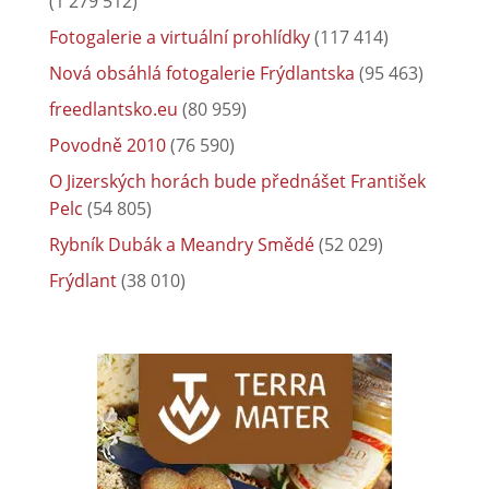
(1 279 512)
Fotogalerie a virtuální prohlídky
(117 414)
Nová obsáhlá fotogalerie Frýdlantska
(95 463)
freedlantsko.eu
(80 959)
Povodně 2010
(76 590)
O Jizerských horách bude přednášet František
Pelc
(54 805)
Rybník Dubák a Meandry Smědé
(52 029)
Frýdlant
(38 010)