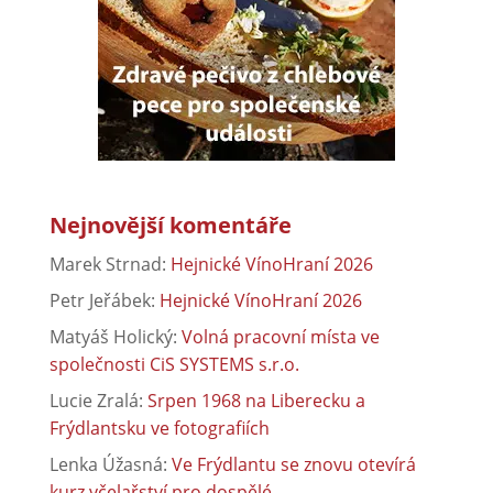
Nejnovější komentáře
Marek Strnad
:
Hejnické VínoHraní 2026
Petr Jeřábek
:
Hejnické VínoHraní 2026
Matyáš Holický
:
Volná pracovní místa ve
společnosti CiS SYSTEMS s.r.o.
Lucie Zralá
:
Srpen 1968 na Liberecku a
Frýdlantsku ve fotografiích
Lenka Úžasná
:
Ve Frýdlantu se znovu otevírá
kurz včelařství pro dospělé