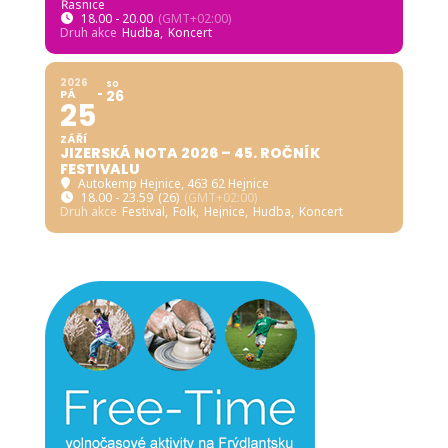
Řasnice
18.00 - 20.00
(GMT+02:00)
Druh akce
Hudba,
Koncert
2026
SO
PÁ
26
25
ZÁŘÍ
JIZERSKÁ NOTA 2026 – 45. ROČNÍK
FESTIVALU
Autokemp Hejnice
, 463 62 Hejnice
18.00 - 23.59
(26)
(GMT+02:00)
Druh akce
Festival,
Folk,
Hejnice,
Hudba,
Koncert