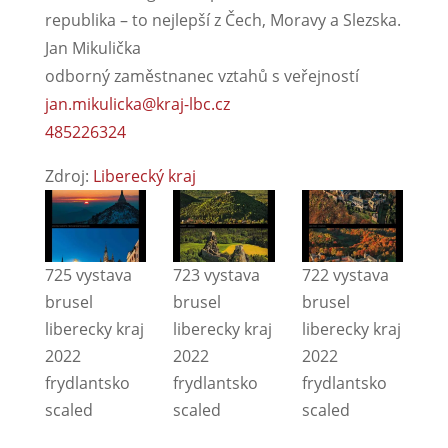
republika – to nejlepší z Čech, Moravy a Slezska.
Jan Mikulička
odborný zaměstnanec vztahů s veřejností
jan.mikulicka@kraj-lbc.cz
485226324
Zdroj:
Liberecký kraj
725 vystava
723 vystava
722 vystava
brusel
brusel
brusel
liberecky kraj
liberecky kraj
liberecky kraj
2022
2022
2022
frydlantsko
frydlantsko
frydlantsko
scaled
scaled
scaled