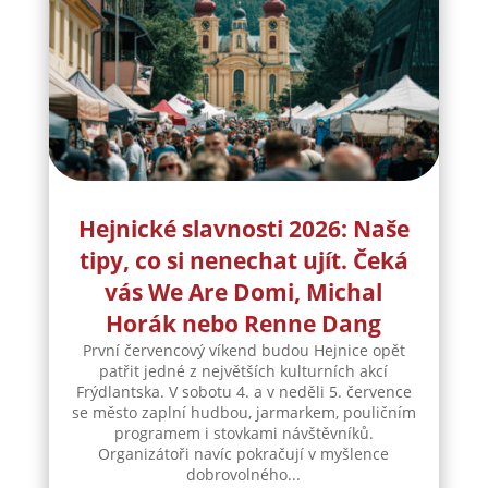
Hejnické slavnosti 2026: Naše
tipy, co si nenechat ujít. Čeká
vás We Are Domi, Michal
Horák nebo Renne Dang
První červencový víkend budou Hejnice opět
patřit jedné z největších kulturních akcí
Frýdlantska. V sobotu 4. a v neděli 5. července
se město zaplní hudbou, jarmarkem, pouličním
programem i stovkami návštěvníků.
Organizátoři navíc pokračují v myšlence
dobrovolného...