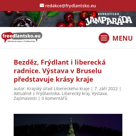
redakce@frydlantsko.eu
Bezděz, Frýdlant i liberecká
radnice. Výstava v Bruselu
představuje krásy kraje
autor:
Krajský úřad Libereckého kraje
|
7. září 2022
|
Aktuálně z Frýdlantska
,
Liberecký kraj
,
Výstava
,
Zajímavosti
|
0 komentářů