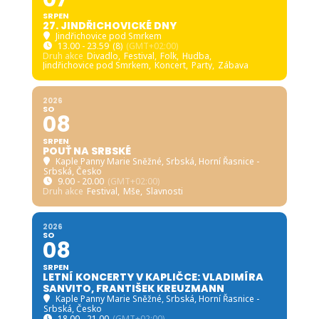
SRPEN
27. JINDŘICHOVICKÉ DNY
Jindřichovice pod Smrkem
13.00 - 23.59
(8)
(GMT+02:00)
Druh akce
Divadlo,
Festival,
Folk,
Hudba,
Jindřichovice pod Smrkem,
Koncert,
Party,
Zábava
2026
SO
08
SRPEN
POUŤ NA SRBSKÉ
Kaple Panny Marie Sněžné, Srbská
, Horní Řasnice -
Srbská, Česko
9.00 - 20.00
(GMT+02:00)
Druh akce
Festival,
Mše,
Slavnosti
2026
SO
08
SRPEN
LETNÍ KONCERTY V KAPLIČCE: VLADIMÍRA
SANVITO, FRANTIŠEK KREUZMANN
Kaple Panny Marie Sněžné, Srbská
, Horní Řasnice -
Srbská, Česko
18.00 - 21.00
(GMT+02:00)