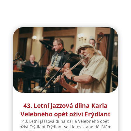
43. Letní jazzová dílna Karla
Velebného opět oživí Frýdlant
43. Letní jazzová dílna Karla Velebného opět
oživí Frýdlant Frýdlant se i letos stane dějištěm