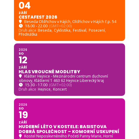
04
ZÁŘÍ
CESTAFEST 2026
Beseda Oldřichov v Hájích
, Oldřichov v Hájích č.p. 54
18.00 - 22.00
(GMT+02:00)
Druh akce
Beseda,
Cyklistika,
Festival,
Posezení,
Přednáška
2026
SO
12
ZÁŘÍ
HLAS VROUCNÉ MODLITBY
Klášter Hejnice - Mezinárodní centrum duchovní
obnovy
, Klášterní 1 463 62 Hejnice Liberecký kraj
15.30 - 17.00
(GMT+02:00)
Druh akce
Hejnice,
Koncert
2026
SO
19
ZÁŘÍ
HUDEBNÍ LÉTO V KOSTELE: BASISTOVA
DOBRÁ SPOLEČNOST – KOMORNÍ USKUPENÍ
Kostel Neposkvrněného Početí Panny Marie, Horní