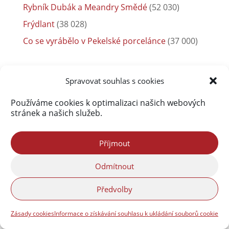
Spravovat souhlas s cookies
Používáme cookies k optimalizaci našich webových
stránek a našich služeb.
Příjmout
Odmítnout
Nejnovější komentáře
Předvolby
Marek Strnad
:
Hejnické VínoHraní 2026
Petr Jeřábek
:
Hejnické VínoHraní 2026
Zásady cookies
Informace o získávání souhlasu k ukládání souborů cookie
Matyáš Holický
:
Volná pracovní místa ve