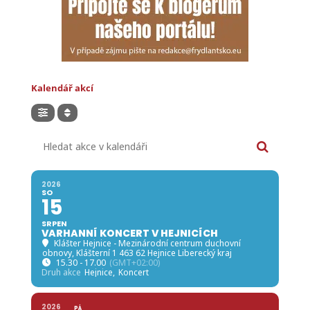
Hledat akce v kalendáři
2026
SO
15
SRPEN
VARHANNÍ KONCERT V HEJNICÍCH
Klášter Hejnice - Mezinárodní centrum duchovní
obnovy
, Klášterní 1 463 62 Hejnice Liberecký kraj
15.30 - 17.00
(GMT+02:00)
Druh akce
Hejnice,
Koncert
2026
PÁ
SO
21
15
SRPEN
43. LETNÍ JAZZOVÁ DÍLNA KARLA
VELEBNÉHO
Frýdlant město
, Frýdlant, Česko
18.00 - 23.59
(21)
(GMT+02:00)
Druh akce
CAFÉ Jazzová osvěžovna,
Festival,
Hudba,