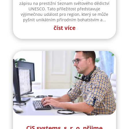
CiS systems, s. r. o. přijme
zaměstnance na pozici
Technical Sales
CiS systems s.r.o. je již téměř 30 let inovativním
a úspěšným rodinným podnikem v Jizerských
horách a je dle auditorské společnosti Intertek-