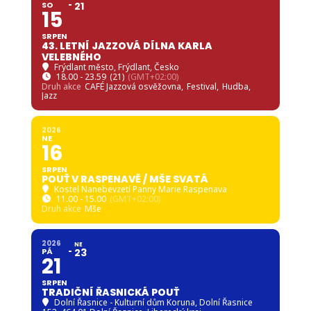
Jazz
2026
NE
16
SRPEN
POUŤ V RASPENAVĚ / MŠE SVATÁ
Kostel Nanebevzetí Panny Marie Raspenava
11.00 - 15.00
(GMT+02:00)
Druh akce
Mše
2026
NE
PÁ
23
21
SRPEN
TRADIČNÍ ŘASNICKÁ POUŤ
Dolní Řasnice - Kulturní dům Koruna
, Dolní Řasnice
153, 464 01 Dolní Řasnice, Liberecký kraj
15.00 - 16.00
(23)
(GMT+02:00)
Druh akce
Diskotéka,
Party,
Pro děti,
Rodinná akce,
Zábava
2026
SO
22