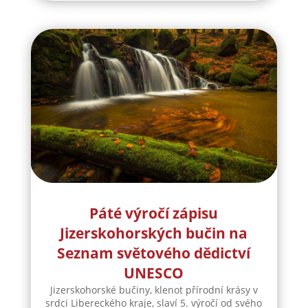
Páté výročí zápisu
Jizerskohorských bučin na
Seznam světového dědictví
UNESCO
Jizerskohorské bučiny, klenot přírodní krásy v
srdci Libereckého kraje, slaví 5. výročí od svého
zápisu na prestižní Seznam světového dědictví
UNESCO. Tato příležitost představuje
výjimečnou událost pro region, který se může
pyšnit unikátním přírodním bohatstvím a...
číst více