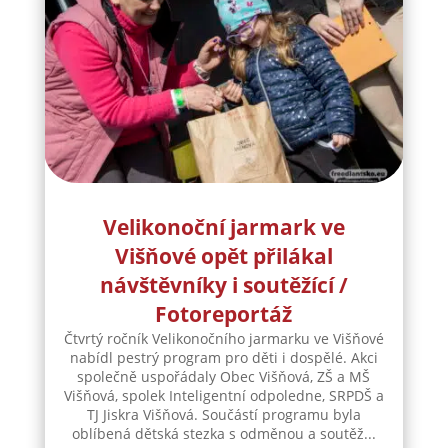
Velikonoční jarmark ve
Višňové opět přilákal
návštěvníky i soutěžící /
Fotoreportáž
Čtvrtý ročník Velikonočního jarmarku ve Višňové
nabídl pestrý program pro děti i dospělé. Akci
společně uspořádaly Obec Višňová, ZŠ a MŠ
Višňová, spolek Inteligentní odpoledne, SRPDŠ a
TJ Jiskra Višňová. Součástí programu byla
oblíbená dětská stezka s odměnou a soutěž...
číst více
« Starší příspěvky
Další příspěvky »