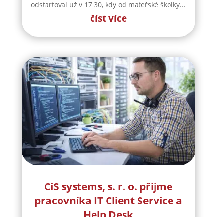
CiS systems, s. r. o. přijme
pracovníka IT Client Service a
Help Desk
CiS systems s.r.o. je již téměř 30 let inovativním
a úspěšným rodinným podnikem v Jizerských
horách a je dle auditorské společnosti Intertek-
London roky jedním z nejlepších
zaměstnavatelů v celosvětovém srovnání.
Vyvíjíme a vyrábíme specifická řešení kabelové
konfekce...