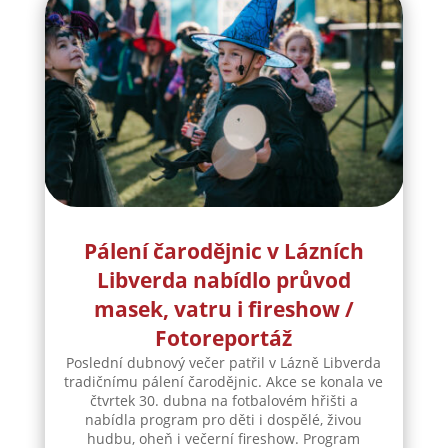
Pálení čarodějnic v Lázních
Libverda nabídlo průvod
masek, vatru i fireshow /
Fotoreportáž
Poslední dubnový večer patřil v Lázně Libverda
tradičnímu pálení čarodějnic. Akce se konala ve
čtvrtek 30. dubna na fotbalovém hřišti a
nabídla program pro děti i dospělé, živou
hudbu, oheň i večerní fireshow. Program
odstartoval už v 17:30, kdy od mateřské školky...
číst více