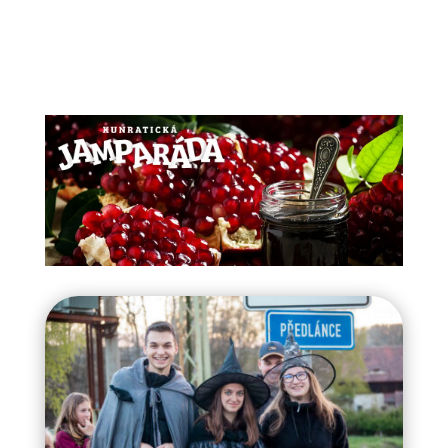
Pálení čarodějnic v