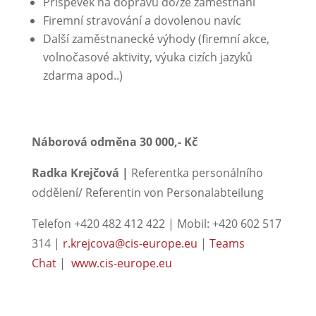
Příspěvek na dopravu do/ze zaměstnání
Firemní stravování a dovolenou navíc
Další zaměstnanecké výhody (firemní akce,
volnočasové aktivity, výuka cizích jazyků
zdarma apod..)
Náborová odměna 30 000,- Kč
Radka Krejčová |
Referentka personálního
oddělení/ Referentin von Personalabteilung
Telefon +420 482 412 422 | Mobil: +420 602 517
314 |
r.krejcova@cis-europe.eu
|
Teams
Chat
|
www.cis-europe.eu