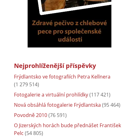
Nejprohlíženější příspěvky
Frýdlantsko ve fotografiích Petra Kellnera
(1 279 514)
Fotogalerie a virtuální prohlídky
(117 421)
Nová obsáhlá fotogalerie Frýdlantska
(95 464)
Povodně 2010
(76 591)
O Jizerských horách bude přednášet František
Pelc
(54 805)
Rybník Dubák a Meandry Smědé
(52 030)
Frýdlant
(38 028)
Co se vyrábělo v Pekelské porcelánce
(37 000)