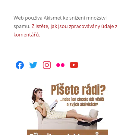
facebook
twitter
instagram
flickr
youtube
Kalendář akcí