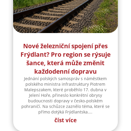
Nové železniční spojení přes
Frýdlant? Pro region se rýsuje
šance, která může změnit
každodenní dopravu
Jednání polských samospráv s náměstkem
polského ministra infrastruktury Piotrem
Malepszakem, které proběhlo 17. dubna v
Jelení Hoře, přineslo konkrétní obrysy
budoucnosti dopravy v česko-polském
pohraničí. Na schůzce zaznělo téma, které se
přímo dotýká Frýdlantska....
číst více