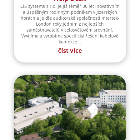
číst více
CiS systems, s. r. o. přijme do
svého týmu seřizovače
CiS systems s.r.o. je již téměř 30 let inovativním
a úspěšným rodinným podnikem v Jizerských