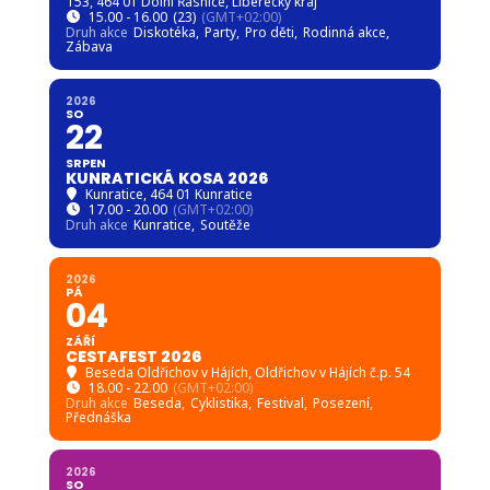
SRPEN
KUNRATICKÁ KOSA 2026
Kunratice
, 464 01 Kunratice
17.00 - 20.00
(GMT+02:00)
Druh akce
Kunratice,
Soutěže
2026
PÁ
04
ZÁŘÍ
CESTAFEST 2026
Beseda Oldřichov v Hájích
, Oldřichov v Hájích č.p. 54
18.00 - 22.00
(GMT+02:00)
Druh akce
Beseda,
Cyklistika,
Festival,
Posezení,
Přednáška
2026
SO
12
ZÁŘÍ
HLAS VROUCNÉ MODLITBY
Klášter Hejnice - Mezinárodní centrum duchovní
obnovy
, Klášterní 1 463 62 Hejnice Liberecký kraj
15.30 - 17.00
(GMT+02:00)
Druh akce
Hejnice,
Koncert