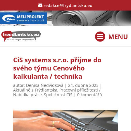
redakce@frydlantsko.eu
CiS systems s.r.o. přijme do
svého týmu Cenového
kalkulanta / technika
autor:
Denisa Nedvídková
|
24. dubna 2023
|
Aktuálně z Frýdlantska
,
Pracovní příležitosti /
Nabídka práce
,
Společnost CiS
|
0 komentářů