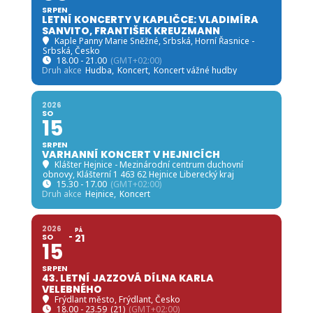
SRPEN
LETNÍ KONCERTY V KAPLIČCE: VLADIMÍRA
SANVITO, FRANTIŠEK KREUZMANN
Kaple Panny Marie Sněžné, Srbská
, Horní Řasnice -
Srbská, Česko
18.00 - 21.00
(GMT+02:00)
Druh akce
Hudba,
Koncert,
Koncert vážné hudby
2026
SO
15
SRPEN
VARHANNÍ KONCERT V HEJNICÍCH
Klášter Hejnice - Mezinárodní centrum duchovní
obnovy
, Klášterní 1 463 62 Hejnice Liberecký kraj
15.30 - 17.00
(GMT+02:00)
Druh akce
Hejnice,
Koncert
2026
PÁ
SO
21
15
SRPEN
43. LETNÍ JAZZOVÁ DÍLNA KARLA
VELEBNÉHO
Frýdlant město
, Frýdlant, Česko
18.00 - 23.59
(21)
(GMT+02:00)