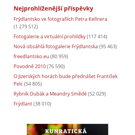
Nejprohlíženější příspěvky
Frýdlantsko ve fotografiích Petra Kellnera
(1 279 512)
Fotogalerie a virtuální prohlídky
(117 414)
Nová obsáhlá fotogalerie Frýdlantska
(95 463)
freedlantsko.eu
(80 959)
Povodně 2010
(76 590)
O Jizerských horách bude přednášet František
Pelc
(54 805)
Rybník Dubák a Meandry Smědé
(52 029)
Frýdlant
(38 010)