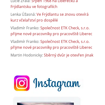
Lucie Zralá
:
Srpen 1968 na Liberecku a
Frýdlantsku ve fotografiích
Lenka Úžasná
:
Ve Frýdlantu se znovu otevírá
kurz včelařství pro dospělé
Vladimír Franko
:
Společnost ETK Check, s.r.o.
přijme nové pracovníky pro pracoviště Liberec
Vladimír Franko
:
Společnost ETK Check, s.r.o.
přijme nové pracovníky pro pracoviště Liberec
Martin Hodonicky
:
Sběrný dvůr je otevřen jinak