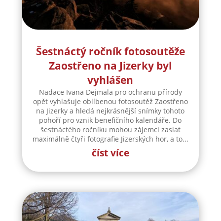
Šestnáctý ročník fotosoutěže
Zaostřeno na Jizerky byl
vyhlášen
Nadace Ivana Dejmala pro ochranu přírody
opět vyhlašuje oblíbenou fotosoutěž Zaostřeno
na Jizerky a hledá nejkrásnější snímky tohoto
pohoří pro vznik benefičního kalendáře. Do
šestnáctého ročníku mohou zájemci zaslat
maximálně čtyři fotografie Jizerských hor, a to...
číst více