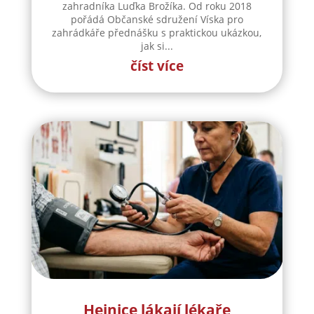
zahradníka Luďka Brožíka. Od roku 2018
pořádá Občanské sdružení Víska pro
zahrádkáře přednášku s praktickou ukázkou,
jak si...
číst více
Hejnice lákají lékaře