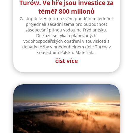
Turów. Ve hře jsou investice za
téměř 800 milionů
Zastupitelé Hejnic na svém pondělním jednání
projednali zásadní téma pro budoucnost
zásobování pitnou vodou na Frýdlantsku.
Diskuze se týkala plánovaných
vodohospodářských opatření v souvislosti s
dopady těžby v hnědouhelném dole Turów v
sousedním Polsku. Materiál...
číst více