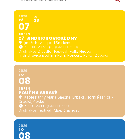
2026
SO
PÁ
08
07
SRPEN
27. JINDŘICHOVICKÉ DNY
Jindřichovice pod Smrkem
13.00 - 23.59
(8)
(GMT+02:00)
Druh akce
Divadlo,
Festival,
Folk,
Hudba,
Jindřichovice pod Smrkem,
Koncert,
Party,
Zábava
2026
SO
08
SRPEN
POUŤ NA SRBSKÉ
Kaple Panny Marie Sněžné, Srbská
, Horní Řasnice -
Srbská, Česko
9.00 - 20.00
(GMT+02:00)
Druh akce
Festival,
Mše,
Slavnosti
2026
SO
08