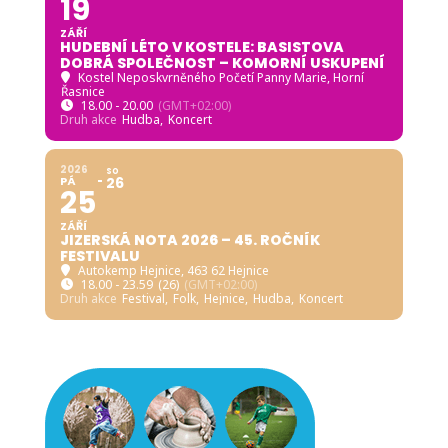
19
ZÁŘÍ
HUDEBNÍ LÉTO V KOSTELE: BASISTOVA
DOBRÁ SPOLEČNOST – KOMORNÍ USKUPENÍ
Kostel Neposkvrněného Početí Panny Marie, Horní
Řasnice
18.00 - 20.00
(GMT+02:00)
Druh akce
Hudba,
Koncert
2026
SO
PÁ
26
25
ZÁŘÍ
JIZERSKÁ NOTA 2026 – 45. ROČNÍK
FESTIVALU
Autokemp Hejnice
, 463 62 Hejnice
18.00 - 23.59
(26)
(GMT+02:00)
Druh akce
Festival,
Folk,
Hejnice,
Hudba,
Koncert