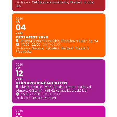
Druh akce
CAFÉ Jazzová osvěžovna,
Festival,
Hudba,
Jazz
2026
PÁ
04
ZÁŘÍ
CESTAFEST 2026
Beseda Oldřichov v Hájích
, Oldřichov v Hájích č.p. 54
18.00 - 22.00
(GMT+02:00)
Druh akce
Beseda,
Cyklistika,
Festival,
Posezení,
Přednáška
2026
SO
12
ZÁŘÍ
HLAS VROUCNÉ MODLITBY
Klášter Hejnice - Mezinárodní centrum duchovní
obnovy
, Klášterní 1 463 62 Hejnice Liberecký kraj
15.30 - 17.00
(GMT+02:00)
Druh akce
Hejnice,
Koncert
2026
SO