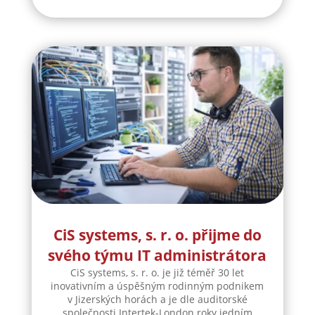
CiS systems, s. r. o. přijme do
svého týmu IT administrátora
CiS systems, s. r. o. je již téměř 30 let
inovativním a úspěšným rodinným podnikem
v Jizerských horách a je dle auditorské
společnosti Intertek-London roky jedním