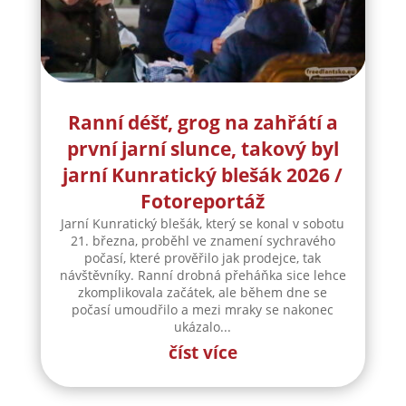
Ranní déšť, grog na zahřátí a
první jarní slunce, takový byl
jarní Kunratický blešák 2026 /
Fotoreportáž
Jarní Kunratický blešák, který se konal v sobotu
21. března, proběhl ve znamení sychravého
počasí, které prověřilo jak prodejce, tak
návštěvníky. Ranní drobná přeháňka sice lehce
zkomplikovala začátek, ale během dne se
počasí umoudřilo a mezi mraky se nakonec
ukázalo...
číst více