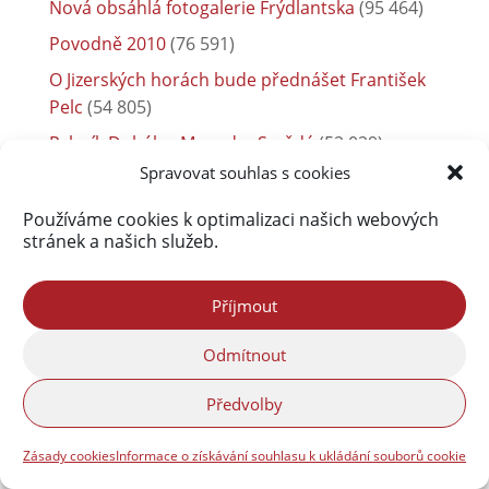
Nová obsáhlá fotogalerie Frýdlantska
(95 464)
Povodně 2010
(76 591)
O Jizerských horách bude přednášet František
Pelc
(54 805)
Rybník Dubák a Meandry Smědé
(52 029)
Spravovat souhlas s cookies
Frýdlant
(38 019)
Co se vyrábělo v Pekelské porcelánce
(37 000)
Používáme cookies k optimalizaci našich webových
stránek a našich služeb.
Příjmout
Odmítnout
Předvolby
Zásady cookies
Informace o získávání souhlasu k ukládání souborů cookie