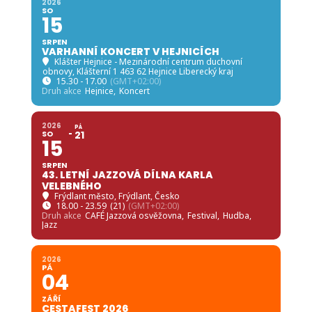
2026
SO
15
SRPEN
VARHANNÍ KONCERT V HEJNICÍCH
Klášter Hejnice - Mezinárodní centrum duchovní
obnovy
, Klášterní 1 463 62 Hejnice Liberecký kraj
15.30 - 17.00
(GMT+02:00)
Druh akce
Hejnice,
Koncert
2026
PÁ
SO
21
15
SRPEN
43. LETNÍ JAZZOVÁ DÍLNA KARLA
VELEBNÉHO
Frýdlant město
, Frýdlant, Česko
18.00 - 23.59
(21)
(GMT+02:00)
Druh akce
CAFÉ Jazzová osvěžovna,
Festival,
Hudba,
Jazz
2026
PÁ
04
ZÁŘÍ
CESTAFEST 2026