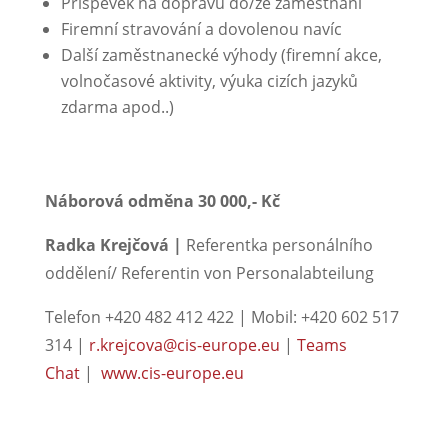
Příspěvek na dopravu do/ze zaměstnání
Firemní stravování a dovolenou navíc
Další zaměstnanecké výhody (firemní akce,
volnočasové aktivity, výuka cizích jazyků
zdarma apod..)
Náborová odměna 30 000,- Kč
Radka Krejčová |
Referentka personálního
oddělení/ Referentin von Personalabteilung
Telefon +420 482 412 422 | Mobil: +420 602 517
314 |
r.krejcova@cis-europe.eu
|
Teams
Chat
|
www.cis-europe.eu