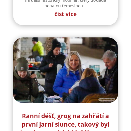
na další historický mobiliář, který dokládá
bohatou řemeslnou...
číst více
Ranní déšť, grog na zahřátí a
první jarní slunce, takový byl